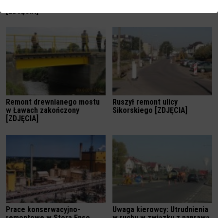
będą pozbawieni windy
[ZDJĘCIA]
Remont drewnianego mostu
Ruszył remont ulicy
w Ławach zakończony
Sikorskiego [ZDJĘCIA]
[ZDJĘCIA]
Prace konserwacyjno-
Uwaga kierowcy: Utrudnienia
remontowe w Stora Enso
w ruchu w związku z naprawą