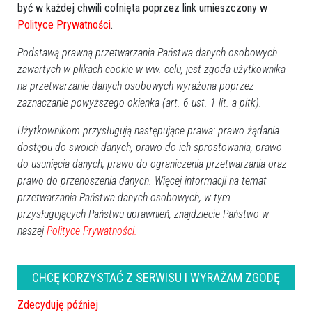
być w każdej chwili cofnięta poprzez link umieszczony w
Polityce Prywatności
.
Podstawą prawną przetwarzania Państwa danych osobowych
zawartych w plikach cookie w ww. celu, jest zgoda użytkownika
na przetwarzanie danych osobowych wyrażona poprzez
zaznaczanie powyższego okienka (art. 6 ust. 1 lit. a pltk).
Użytkownikom przysługują następujące prawa: prawo żądania
dostępu do swoich danych, prawo do ich sprostowania, prawo
Zobacz również
do usunięcia danych, prawo do ograniczenia przetwarzania oraz
prawo do przenoszenia danych. Więcej informacji na temat
przetwarzania Państwa danych osobowych, w tym
przysługujących Państwu uprawnień, znajdziecie Państwo w
naszej
Polityce Prywatności.
CHCĘ KORZYSTAĆ Z SERWISU I WYRAŻAM ZGODĘ
Ostrołęka: Mieszkańcy
Ulica Wypychy odebrana
wieżowca przy Sienkiewicza
[ZDJĘCIA]
jeszcze do końca tygodnia
Zdecyduję później