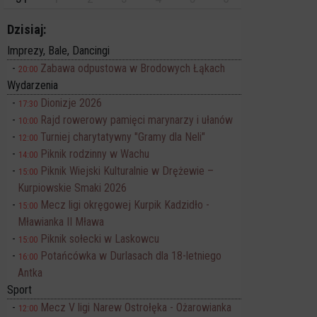
Dzisiaj:
Imprezy, Bale, Dancingi
Zabawa odpustowa w Brodowych Łąkach
20:00
Wydarzenia
Dionizje 2026
17:30
Rajd rowerowy pamięci marynarzy i ułanów
10:00
Turniej charytatywny "Gramy dla Neli"
12:00
Piknik rodzinny w Wachu
14:00
Piknik Wiejski Kulturalnie w Drężewie –
15:00
Kurpiowskie Smaki 2026
Mecz ligi okręgowej Kurpik Kadzidło -
15:00
Mławianka II Mława
Piknik sołecki w Laskowcu
15:00
Potańcówka w Durlasach dla 18-letniego
16:00
Antka
Sport
Mecz V ligi Narew Ostrołęka - Ożarowianka
12:00