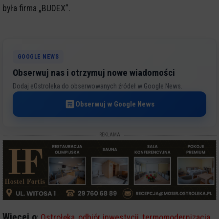
była firma „BUDEX”.
GOOGLE NEWS
Obserwuj nas i otrzymuj nowe wiadomości
Dodaj eOstroleka do obserwowanych źródeł w Google News.
Obserwuj w Google News
REKLAMA
Więcej o
:
Ostrołęka
,
odbiór inwestycji
,
termomodernizacja
,