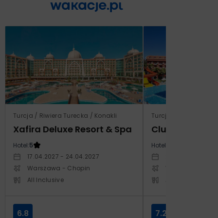
Turcja / Riwiera Turecka / Konakli
Turcja / Riwiera Ture
Xafira Deluxe Resort & Spa
Club Side Coa
Hotel:
5
Hotel:
5
17.04.2027 - 24.04.2027
20.10.2027 - 27.1
Warszawa - Chopin
Warszawa - Cho
All Inclusive
All Inclusive
6.8
7.2