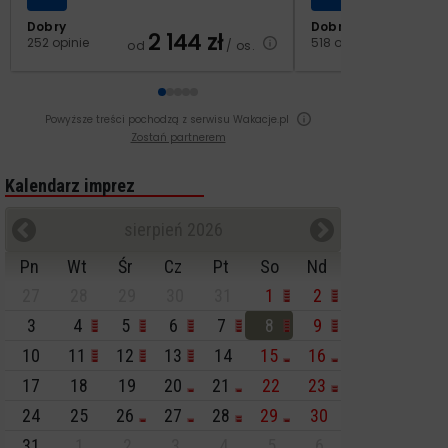
Dobry
Dobry
2 144
zł
2
252 opinie
518 opinii
od
/ os.
od
Powyższe treści pochodzą z serwisu Wakacje.pl
Zostań partnerem
Kalendarz imprez
sierpień 2026
Pn
Wt
Śr
Cz
Pt
So
Nd
27
28
29
30
31
1
2
3
4
5
6
7
8
9
10
11
12
13
14
15
16
17
18
19
20
21
22
23
24
25
26
27
28
29
30
31
1
2
3
4
5
6