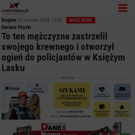
Region
,
23 sierpnia 2024, 19:04
NASZ NEWS
Dariusz Płoski
To ten mężczyzna zastrzelił
swojego krewnego i otworzył
ogień do policjantów w Księżym
Lasku
REKLAMA