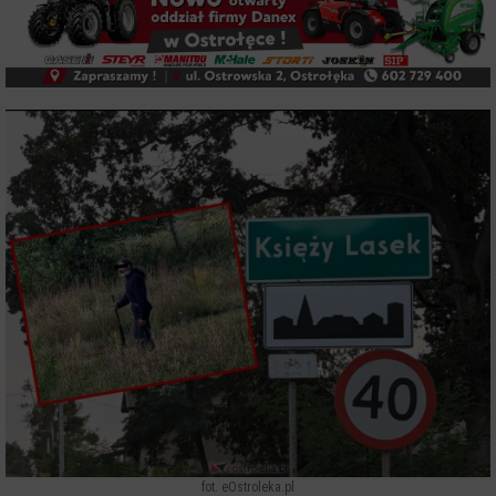
fot. eOstroleka.pl