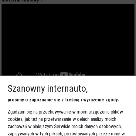
Szanowny internauto,
Więcej o
:
52-latek
,
zbrodnia w Księżym Lasku
,
strzelanina
,
prosimy o zapoznanie się z treścią i wyrażenie zgody:
antyterroryści
,
relacja na żywo
Zgadzam się na przechowywanie w moim urządzeniu plików
cookies, jak też na przetwarzanie w celach analizy moich
zachowań w niniejszym Serwisie moich danych osobowych,
zapisywanych w tych plikach, pozostawianych przeze mnie w