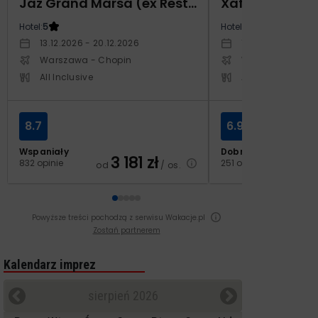
Jaz Grand Marsa (ex Resta Grand Resort)
Xafira Deluxe 
Hotel:
5
Hotel:
5
13.12.2026 - 20.12.2026
17.04.2027 - 24.
Warszawa - Chopin
Warszawa - Cho
All Inclusive
All Inclusive
8.7
6.9
Wspaniały
Dobry
3 181
zł
2
832 opinie
251 opinii
od
/ os.
od
Powyższe treści pochodzą z serwisu Wakacje.pl
Zostań partnerem
Kalendarz imprez
sierpień 2026