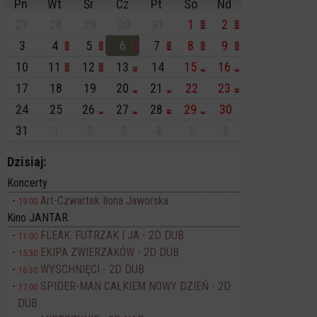
Pn
Wt
Śr
Cz
Pt
So
Nd
27
28
29
30
31
1
2
3
4
5
6
7
8
9
10
11
12
13
14
15
16
17
18
19
20
21
22
23
24
25
26
27
28
29
30
31
1
2
3
4
5
6
Dzisiaj:
Koncerty
Art-Czwartek Ilona Jaworska
19:00
Kino JANTAR
FLEAK. FUTRZAK I JA - 2D DUB
11:00
EKIPA ZWIERZAKÓW - 2D DUB
15:30
WYSCHNIĘCI - 2D DUB
16:30
SPIDER-MAN CAŁKIEM NOWY DZIEŃ - 2D
17:00
DUB