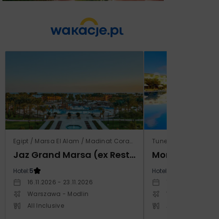
Egipt / Marsa El Alam / Madinat Coraya
Tunezja / Al-Mahdijj
Jaz Grand Marsa (ex Resta Grand Resort)
Monarque El F
Hotel:
5
Hotel:
4
16.11.2026 - 23.11.2026
19.11.2026 - 26.11
Warszawa - Modlin
Warszawa - Cho
All Inclusive
All Inclusive