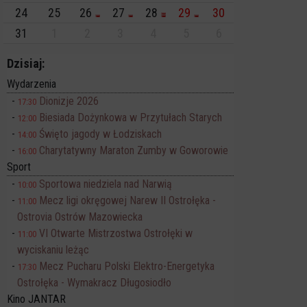
24
25
26
27
28
29
30
31
1
2
3
4
5
6
Dzisiaj:
Wydarzenia
Dionizje 2026
17:30
Biesiada Dożynkowa w Przytułach Starych
12:00
Święto jagody w Łodziskach
14:00
Charytatywny Maraton Zumby w Goworowie
16:00
Sport
Sportowa niedziela nad Narwią
10:00
Mecz ligi okręgowej Narew II Ostrołęka -
11:00
Ostrovia Ostrów Mazowiecka
VI Otwarte Mistrzostwa Ostrołęki w
11:00
wyciskaniu leżąc
Mecz Pucharu Polski Elektro-Energetyka
17:30
Ostrołęka - Wymakracz Długosiodło
Kino JANTAR