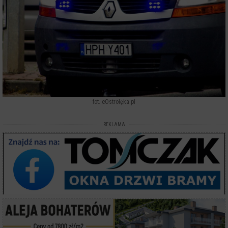
fot. eOstrołęka.pl
REKLAMA