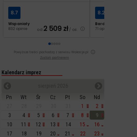
8.7
8.2
Wspaniały
Bardzo dobry
2 509
zł
2
832 opinie
71 opinii
od
/ os.
od
Powyższe treści pochodzą z serwisu Wakacje.pl
Zostań partnerem
Kalendarz imprez
sierpień 2026
Pn
Wt
Śr
Cz
Pt
So
Nd
27
28
29
30
31
1
2
3
4
5
6
7
8
9
10
11
12
13
14
15
16
17
18
19
20
21
22
23