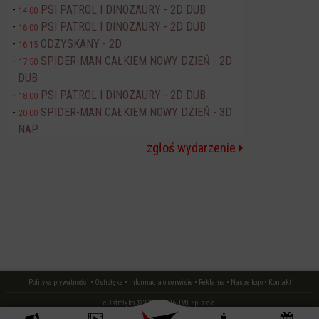
PSI PATROL I DINOZAURY - 2D DUB
14:00
PSI PATROL I DINOZAURY - 2D DUB
16:00
ODZYSKANY - 2D
16:15
SPIDER-MAN CAŁKIEM NOWY DZIEŃ - 2D
17:50
DUB
PSI PATROL I DINOZAURY - 2D DUB
18:00
SPIDER-MAN CAŁKIEM NOWY DZIEŃ - 3D
20:00
NAP
zgłoś wydarzenie
Polityka prywatności
•
Ostrołęka
•
Informacja o serwisie
•
Reklama
•
Nasze logo
•
Kontakt
eOstrołęka © 2006 - 2026 JML Sp. z o.o.
czas: 0.01 s.