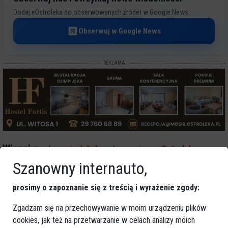
Dodaj eOstroleka do obserwowanych źródeł w Google News.
Obserwuj w Google News
REKLAMA
Więcej o
:
włamanie
,
lokal gastronomiczny
,
Ostrołęka
,
zatrzymanie sprawców
,
kradzież z włamaniem
Szanowny internauto,
prosimy o zapoznanie się z treścią i wyrażenie zgody:
Zgadzam się na przechowywanie w moim urządzeniu plików
cookies, jak też na przetwarzanie w celach analizy moich