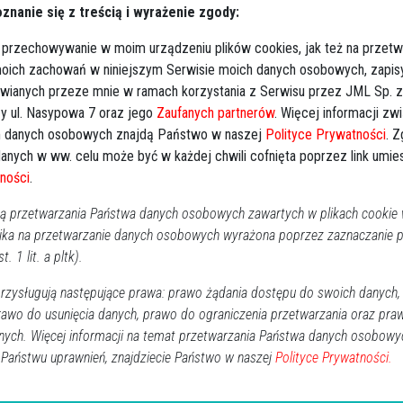
znanie się z treścią i wyrażenie zgody:
kim oraz na drodze Lipniki - Szafranki. Niechlubny
 ponad 1,6 promila alkoholu. Jak się okazało,
 przechowywanie w moim urządzeniu plików cookies, jak też na przetw
ie gminy Łyse, posiadał także obowiązujący zakaz
 moich zachowań w niniejszym Serwisie moich danych osobowych, zapi
awianych przeze mnie w ramach korzystania z Serwisu przez JML Sp. z o
Sylwester Marczak, rzecznik prasowy KMP w Ostrołęce
y ul. Nasypowa 7 oraz jego
Zaufanych partnerów
. Więcej informacji zw
 danych osobowych znajdą Państwo w naszej
Polityce Prywatności
. 
o 2 lat
anych w ww. celu może być w każdej chwili cofnięta poprzez link umi
yższych sprawach prowadzą policjanci z Ostrołęki i
ności
.
 przetwarzania Państwa danych osobowych zawartych w plikach cookie w
ika na przetwarzanie danych osobowych wyrażona poprzez zaznaczanie
t. 1 lit. a pltk).
zysługują następujące prawa: prawo żądania dostępu do swoich danych,
rawo do usunięcia danych, prawo do ograniczenia przetwarzania oraz pra
nych. Więcej informacji na temat przetwarzania Państwa danych osobowy
Obserwuj w Google News
wiadomości
 Państwu uprawnień, znajdziecie Państwo w naszej
Polityce Prywatności.
oogle News.