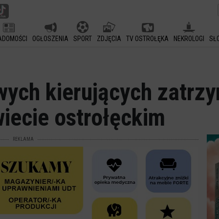
ADOMOŚCI
OGŁOSZENIA
SPORT
ZDJĘCIA
TV OSTROŁĘKA
NEKROLOGI
SŁ
wych kierujących zatrz
iecie ostrołęckim
REKLAMA