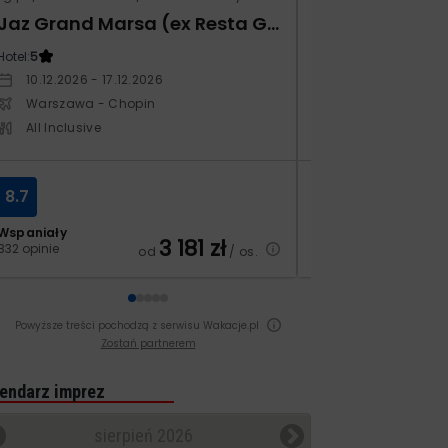
Jaz Grand Marsa (ex Resta Grand Resort)
Xafira Deluxe 
Hotel:
5
Hotel:
5
10.12.2026 - 17.12.2026
17.04.2027 - 24.
Warszawa - Chopin
Warszawa - Ch
All Inclusive
All Inclusive
8.7
6.9
Wspaniały
Dobry
3 181
zł
832 opinie
251 opinii
od
/ os.
Powyższe treści pochodzą z serwisu Wakacje.pl
Zostań partnerem
endarz imprez
sierpień 2026