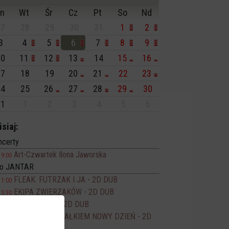
n
Wt
Śr
Cz
Pt
So
Nd
7
28
29
30
31
1
2
3
4
5
6
7
8
9
0
11
12
13
14
15
16
7
18
19
20
21
22
23
4
25
26
27
28
29
30
1
1
2
3
4
5
6
isiaj:
ncerty
Art-Czwartek Ilona Jaworska
19:00
no JANTAR
FLEAK. FUTRZAK I JA - 2D DUB
11:00
EKIPA ZWIERZAKÓW - 2D DUB
15:30
WYSCHNIĘCI - 2D DUB
16:30
SPIDER-MAN CAŁKIEM NOWY DZIEŃ - 2D
17:00
DUB