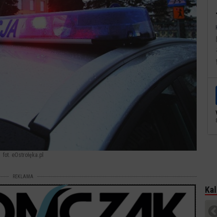
fot. eOstrołęka.pl
REKLAMA
Kal