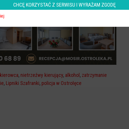
CHCĘ KORZYSTAĆ Z SERWISU I WYRAŻAM ZGODĘ
REKLAMA
iej
 kierowca
,
nietrzeźwy kierujący
,
alkohol
,
zatrzymanie
ie
,
Lipniki Szafranki
,
policja w Ostrołęce