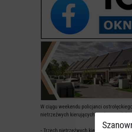
W ciągu weekendu policjanci ostrołęckieg
nietrzeźwych kierujących. Jeden z nich k
Szanown
- Trzech nietrzeźwych kierujących wpadło w