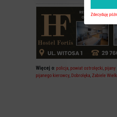
Zdecyduję późn
Więcej o
:
policja
,
powiat ostrołęcki
,
pijany
pijanego kierowcy
,
Dobrołęka
,
Zabiele Wielk