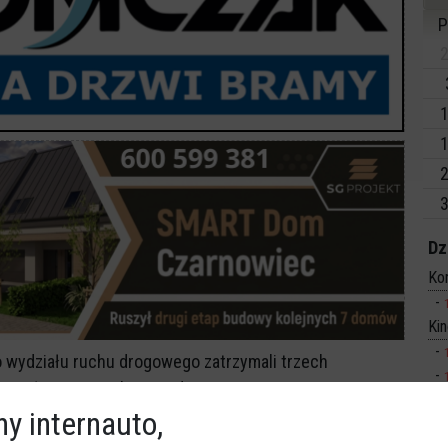
P
2
1
1
2
3
Dz
Ko
Ki
o wydziału ruchu drogowego zatrzymali trzech
ierował pomimo zakazu sądowego.
y internauto,
 ręce policjantów w niedzielę. Poszczególni kierujący