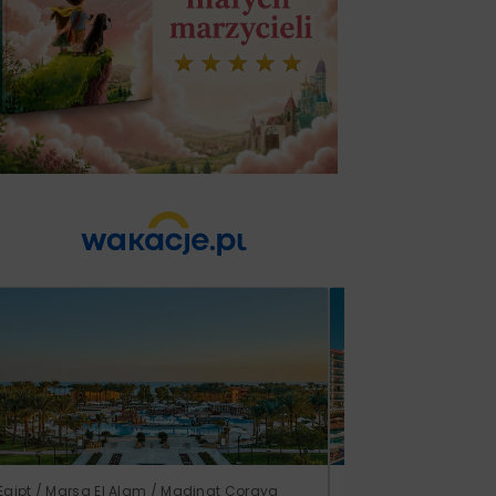
Egipt / Marsa El Alam / Madinat Coraya
Turcja / Riwiera Ture