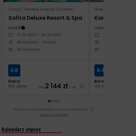
Turcja / Riwiera Turecka / Konakli
Grecja / Samos / Vo
Xafira Deluxe Resort & Spa
Kampos Villag
Hotel:
5
Hotel:
3.5
17.04.2027 - 24.04.2027
10.10.2026 - 17.1
Warszawa - Chopin
Warszawa - Cho
All Inclusive
All Inclusive
6.8
8.4
Dobry
Bardzo dobry
2 144
zł
2
252 opinie
129 opinii
od
/ os.
od
Powyższe treści pochodzą z serwisu Wakacje.pl
Zostań partnerem
Kalendarz imprez