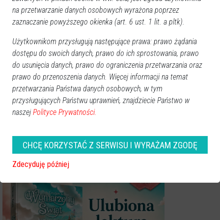
Łyse: Płonął samochód
Ulica Łęczysk: Pożar
na przetwarzanie danych osobowych wyrażona poprzez
osobowy
samochodu dostawczego
zaznaczanie powyższego okienka (art. 6 ust. 1 lit. a pltk).
Użytkownikom przysługują następujące prawa: prawo żądania
dostępu do swoich danych, prawo do ich sprostowania, prawo
do usunięcia danych, prawo do ograniczenia przetwarzania oraz
prawo do przenoszenia danych. Więcej informacji na temat
przetwarzania Państwa danych osobowych, w tym
przysługujących Państwu uprawnień, znajdziecie Państwo w
Pożar w firmie Wega:
naszej
Polityce Prywatności.
Spaleniu uległo wnętrze hali
produkcyjnej [ZDJĘCIA]
CHCĘ KORZYSTAĆ Z SERWISU I WYRAŻAM ZGODĘ
Zdecyduję później