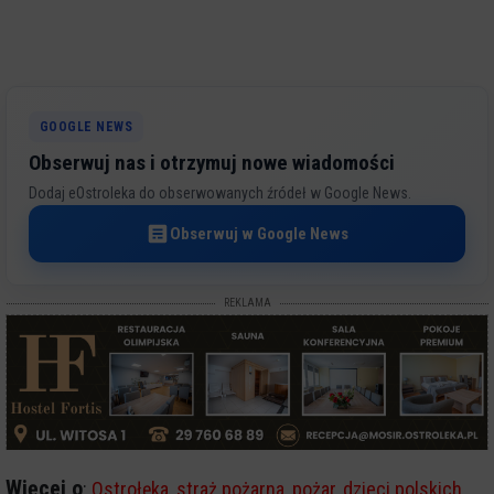
GOOGLE NEWS
Obserwuj nas i otrzymuj nowe wiadomości
Dodaj eOstroleka do obserwowanych źródeł w Google News.
Obserwuj w Google News
REKLAMA
Więcej o
:
Ostrołęka
,
straż pożarna
,
pożar
,
dzieci polskich
,