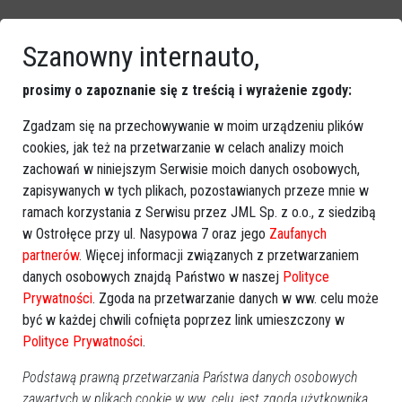
Szanowny internauto,
Zobacz również
prosimy o zapoznanie się z treścią i wyrażenie zgody:
Zgadzam się na przechowywanie w moim urządzeniu plików
cookies, jak też na przetwarzanie w celach analizy moich
zachowań w niniejszym Serwisie moich danych osobowych,
zapisywanych w tych plikach, pozostawianych przeze mnie w
ramach korzystania z Serwisu przez JML Sp. z o.o., z siedzibą
Spłonął samochód na trasie
Olszewo Borki: Spłonął dach
w Ostrołęce przy ul. Nasypowa 7 oraz jego
Zaufanych
Przytuły Nowe - Łątczyn
w budynku gospodarczym
partnerów
. Więcej informacji związanych z przetwarzaniem
danych osobowych znajdą Państwo w naszej
Polityce
Prywatności
. Zgoda na przetwarzanie danych w ww. celu może
być w każdej chwili cofnięta poprzez link umieszczony w
Polityce Prywatności
.
Podstawą prawną przetwarzania Państwa danych osobowych
zawartych w plikach cookie w ww. celu, jest zgoda użytkownika