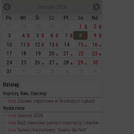
sierpień 2026
Pn
Wt
Śr
Cz
Pt
So
Nd
27
28
29
30
31
1
2
3
4
5
6
7
8
9
10
11
12
13
14
15
16
17
18
19
20
21
22
23
24
25
26
27
28
29
30
31
1
2
3
4
5
6
Dzisiaj:
Imprezy, Bale, Dancingi
Zabawa odpustowa w Brodowych Łąkach
20:00
Wydarzenia
Dionizje 2026
17:30
Rajd rowerowy pamięci marynarzy i ułanów
10:00
Turniej charytatywny "Gramy dla Neli"
12:00