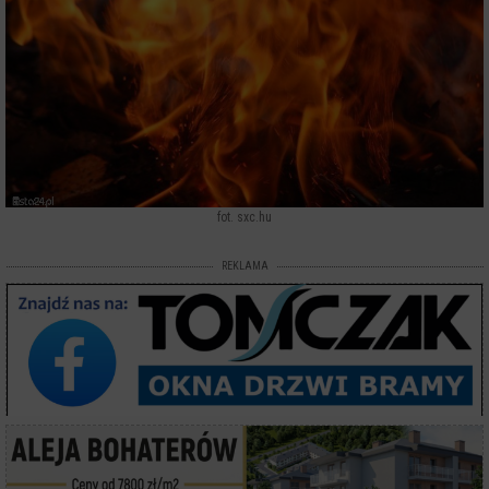
fot. sxc.hu
REKLAMA