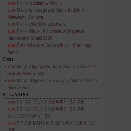
Piknik rodzinny w Wachu
14:00
Mecz ligi okręgowej Kurpik Kadzidło -
15:00
Mławianka II Mława
Piknik sołecki w Laskowcu
15:00
Piknik Wiejski Kulturalnie w Drężewie –
15:00
Kurpiowskie Smaki 2026
Potańcówka w Durlasach dla 18-letniego
16:00
Antka
Sport
Mecz V ligi Narew Ostrołęka - Ożarowianka
12:00
Ożarów Mazowiecki
Mecz III ligi KS CK Troszyn - Mazovia Mińsk
13:00
Mazowiecki
Kino JANTAR
PSI PATROL I DINOZAURY - 2D DUB
14:00
PSI PATROL I DINOZAURY - 2D DUB
16:00
ODZYSKANY - 2D
16:15
SPIDER-MAN CAŁKIEM NOWY DZIEŃ - 2D
17:50
DUB