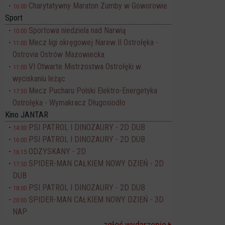
Charytatywny Maraton Zumby w Goworowie
16:00
Sport
Sportowa niedziela nad Narwią
10:00
Mecz ligi okręgowej Narew II Ostrołęka -
11:00
Ostrovia Ostrów Mazowiecka
VI Otwarte Mistrzostwa Ostrołęki w
11:00
wyciskaniu leżąc
Mecz Pucharu Polski Elektro-Energetyka
17:30
Ostrołęka - Wymakracz Długosiodło
Kino JANTAR
PSI PATROL I DINOZAURY - 2D DUB
14:00
PSI PATROL I DINOZAURY - 2D DUB
16:00
ODZYSKANY - 2D
16:15
SPIDER-MAN CAŁKIEM NOWY DZIEŃ - 2D
17:50
DUB
PSI PATROL I DINOZAURY - 2D DUB
18:00
SPIDER-MAN CAŁKIEM NOWY DZIEŃ - 3D
20:00
NAP
zgłoś wydarzenie