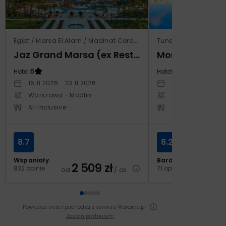
Egipt / Marsa El Alam / Madinat Coraya
Tunezja / Al-Mahdijj
Jaz Grand Marsa (ex Resta Grand Resort)
Monarque El F
Hotel:
5
Hotel:
4
16.11.2026 - 23.11.2026
19.11.2026 - 26.11
Warszawa - Modlin
Warszawa - Cho
All Inclusive
All Inclusive
8.7
8.2
Wspaniały
Bardzo dobry
2 509
zł
2
832 opinie
71 opinii
od
/ os.
od
Powyższe treści pochodzą z serwisu Wakacje.pl
Zostań partnerem