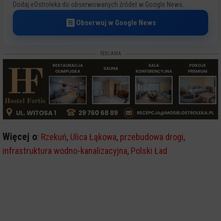
Dodaj eOstroleka do obserwowanych źródeł w Google News.
Obserwuj w Google News
REKLAMA
Więcej o
:
Rzekuń
,
Ulica Łąkowa
,
przebudowa drogi
,
infrastruktura wodno-kanalizacyjna
,
Polski Ład