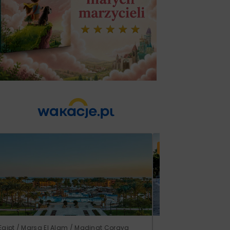
Lato 2026
Egipt / Marsa El Alam / Madinat Coraya
Grecja / Samos / Vo