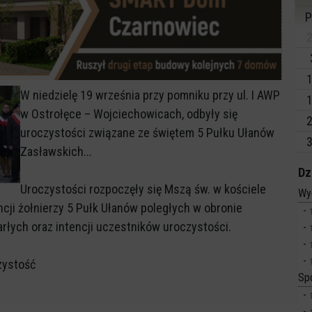
P
2
1
W niedzielę 19 września przy pomniku przy ul. I AWP
1
w Ostrołęce – Wojciechowicach, odbyły się
2
uroczystości związane ze świętem 5 Pułku Ułanów
3
Zasławskich...
Dz
Uroczystości rozpoczęły się Mszą św. w kościele
Wy
cji żołnierzy 5 Pułk Ułanów poległych w obronie
łych oraz intencji uczestników uroczystości.
zystość
Sp