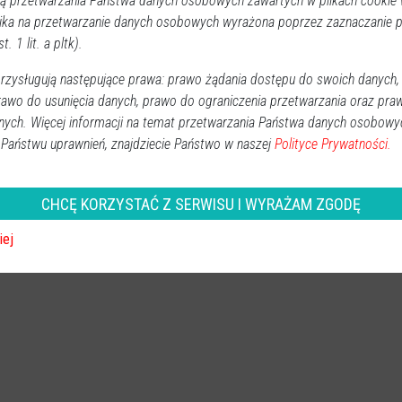
 przetwarzania Państwa danych osobowych zawartych w plikach cookie w
ika na przetwarzanie danych osobowych wyrażona poprzez zaznaczanie
REKLAMA
t. 1 lit. a pltk).
zysługują następujące prawa: prawo żądania dostępu do swoich danych,
rawo do usunięcia danych, prawo do ograniczenia przetwarzania oraz pra
nych. Więcej informacji na temat przetwarzania Państwa danych osobowy
 Państwu uprawnień, znajdziecie Państwo w naszej
Polityce Prywatności.
CHCĘ KORZYSTAĆ Z SERWISU I WYRAŻAM ZGODĘ
iej