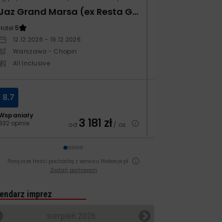
Jaz Grand Marsa (ex Resta Grand Resort)
Kampos Villag
Hotel:
5
Hotel:
3.5
12.12.2026 - 19.12.2026
10.10.2026 - 17.1
Warszawa - Chopin
Warszawa - Ch
All Inclusive
All Inclusive
8.7
8.4
Wspaniały
Bardzo dobry
3 181
zł
832 opinie
129 opinii
od
/ os.
Powyższe treści pochodzą z serwisu Wakacje.pl
Zostań partnerem
endarz imprez
sierpień 2026