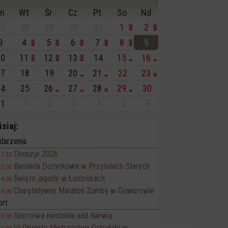
n
Wt
Śr
Cz
Pt
So
Nd
7
28
29
30
31
1
2
3
4
5
6
7
8
9
0
11
12
13
14
15
16
7
18
19
20
21
22
23
4
25
26
27
28
29
30
1
1
2
3
4
5
6
isiaj:
darzenia
Dionizje 2026
17:30
Biesiada Dożynkowa w Przytułach Starych
12:00
Święto jagody w Łodziskach
14:00
Charytatywny Maraton Zumby w Goworowie
16:00
ort
Sportowa niedziela nad Narwią
10:00
VI Otwarte Mistrzostwa Ostrołęki w