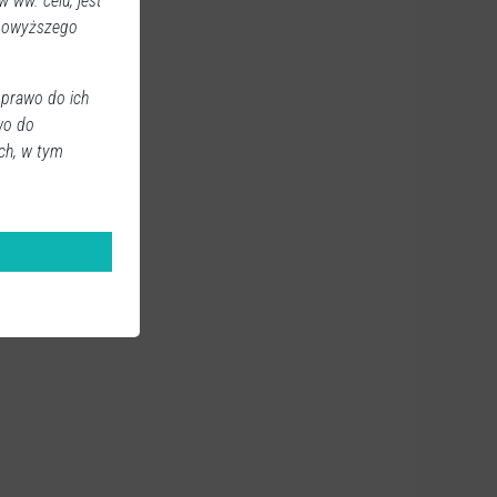
 ww. celu, jest
 powyższego
 prawo do ich
wo do
ch, w tym