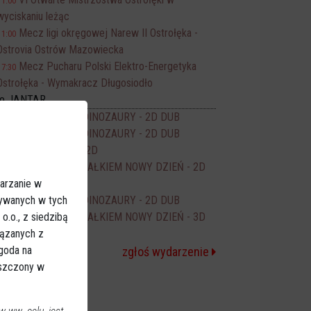
11:00
wyciskaniu leżąc
Mecz ligi okręgowej Narew II Ostrołęka -
11:00
Ostrovia Ostrów Mazowiecka
Mecz Pucharu Polski Elektro-Energetyka
17:30
Ostrołęka - Wymakracz Długosiodło
no JANTAR
PSI PATROL I DINOZAURY - 2D DUB
14:00
PSI PATROL I DINOZAURY - 2D DUB
16:00
ODZYSKANY - 2D
16:15
SPIDER-MAN CAŁKIEM NOWY DZIEŃ - 2D
17:50
arzanie w
DUB
sywanych w tych
PSI PATROL I DINOZAURY - 2D DUB
18:00
.o., z siedzibą
SPIDER-MAN CAŁKIEM NOWY DZIEŃ - 3D
20:00
iązanych z
NAP
Zgoda na
zgłoś wydarzenie
eszczony w