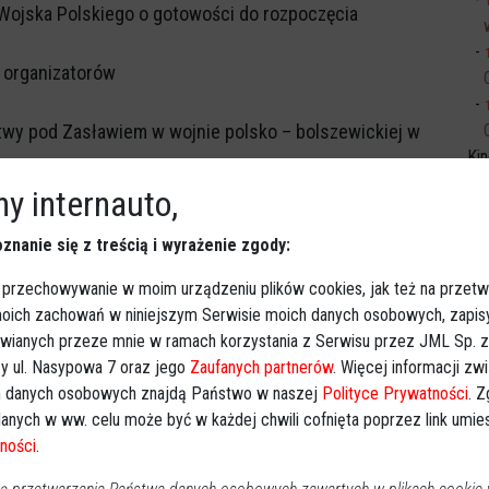
Wojska Polskiego o gotowości do rozpoczęcia
 organizatorów
bitwy pod Zasławiem w wojnie polsko – bolszewickiej w
Ki
ojskowe i odznaczeń – odczytanie życzeń z okazji
y internauto,
znanie się z treścią i wyrażenie zgody:
Czterech Pokoleń Polaków” na terenie pokoszarowym
 przechowywanie w moim urządzeniu plików cookies, jak też na przetw
rkiestry wojskowej oraz pokaz musztry paradnej.
 moich zachowań w niniejszym Serwisie moich danych osobowych, zapi
awianych przeze mnie w ramach korzystania z Serwisu przez JML Sp. z o
y ul. Nasypowa 7 oraz jego
Zaufanych partnerów
. Więcej informacji zw
 danych osobowych znajdą Państwo w naszej
Polityce Prywatności
. 
anych w ww. celu może być w każdej chwili cofnięta poprzez link umi
Obserwuj w Google News
wiadomości
ności
.
oogle News.