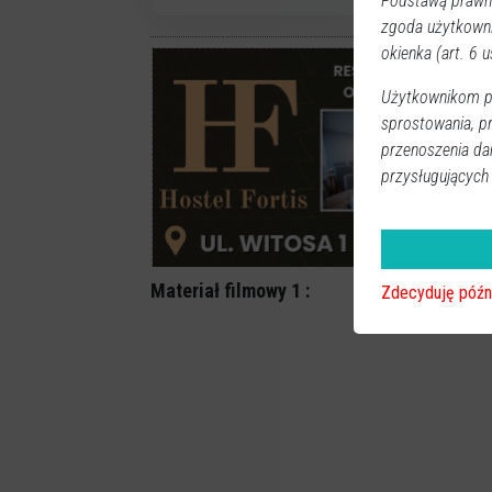
Podstawą prawną
zgoda użytkown
okienka (art. 6 us
Użytkownikom pr
sprostowania, p
przenoszenia da
przysługujących
Materiał filmowy 1 :
Zdecyduję późn