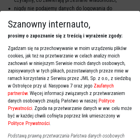
nigdy nie podajemy danych do logowania do
bankowości internetowej ani nie przekazujemy obcym
Szanowny internauto,
kodów do płatności internetowych.
prosimy o zapoznanie się z treścią i wyrażenie zgody:
Zgadzam się na przechowywanie w moim urządzeniu plików
GOOGLE NEWS
cookies, jak też na przetwarzanie w celach analizy moich
Obserwuj nas i otrzymuj nowe wiadomości
zachowań w niniejszym Serwisie moich danych osobowych,
zapisywanych w tych plikach, pozostawianych przeze mnie w
Dodaj eOstroleka do obserwowanych źródeł w Google News.
ramach korzystania z Serwisu przez JML Sp. z o.o., z siedzibą
Obserwuj w Google News
w Ostrołęce przy ul. Nasypowa 7 oraz jego
Zaufanych
partnerów
. Więcej informacji związanych z przetwarzaniem
danych osobowych znajdą Państwo w naszej
Polityce
REKLAMA
Prywatności
. Zgoda na przetwarzanie danych w ww. celu może
być w każdej chwili cofnięta poprzez link umieszczony w
Polityce Prywatności
.
Podstawą prawną przetwarzania Państwa danych osobowych