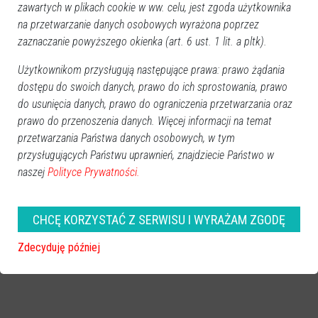
zawartych w plikach cookie w ww. celu, jest zgoda użytkownika
na przetwarzanie danych osobowych wyrażona poprzez
Więcej o
:
oszustwo internetowe
,
phishing
,
fałszywe strony
zaznaczanie powyższego okienka (art. 6 ust. 1 lit. a pltk).
bankowe
,
bezpieczeństwo online
,
Ostrołęka
Użytkownikom przysługują następujące prawa: prawo żądania
dostępu do swoich danych, prawo do ich sprostowania, prawo
do usunięcia danych, prawo do ograniczenia przetwarzania oraz
prawo do przenoszenia danych. Więcej informacji na temat
przetwarzania Państwa danych osobowych, w tym
przysługujących Państwu uprawnień, znajdziecie Państwo w
naszej
Polityce Prywatności.
CHCĘ KORZYSTAĆ Z SERWISU I WYRAŻAM ZGODĘ
Zdecyduję później