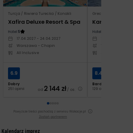
Turcja / Riwiera Turecka / Konakli
Grecja / Samos / Vo
Xafira Deluxe Resort & Spa
Kampos Villag
Hotel:
5
Hotel:
3.5
17.04.2027 - 24.04.2027
10.10.2026 - 17.1
Warszawa - Chopin
Warszawa - Cho
All Inclusive
All Inclusive
6.9
8.4
Dobry
Bardzo dobry
2 144
zł
2
251 opinii
129 opinii
od
/ os.
od
Powyższe treści pochodzą z serwisu Wakacje.pl
Zostań partnerem
Kalendarz imprez