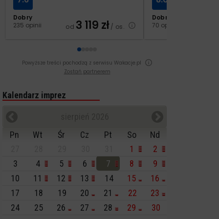
Dobry
Dobry
3 119
zł
2
235 opinii
70 opinii
od
/ os.
od
Powyższe treści pochodzą z serwisu Wakacje.pl
Zostań partnerem
Kalendarz imprez
sierpień 2026
Pn
Wt
Śr
Cz
Pt
So
Nd
27
28
29
30
31
1
2
3
4
5
6
7
8
9
10
11
12
13
14
15
16
17
18
19
20
21
22
23
24
25
26
27
28
29
30