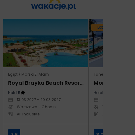
Lato 2026
Egipt / Marsa El Alam
Tunezja / Monastir
Royal Brayka Beach Resort (ex Zee Brayka)
Hotel:
5
Hotel:
4
13.03.2027 - 20.03.2027
29.10.2026 - 05.1
Warszawa - Chopin
Warszawa - Cho
All Inclusive
All Inclusive
7.6
8.0