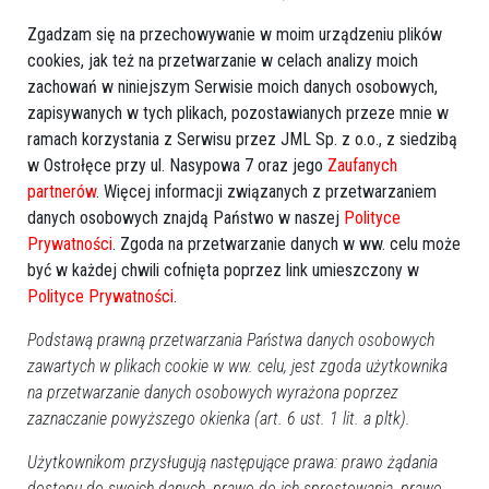
Zgadzam się na przechowywanie w moim urządzeniu plików
cookies, jak też na przetwarzanie w celach analizy moich
zachowań w niniejszym Serwisie moich danych osobowych,
zapisywanych w tych plikach, pozostawianych przeze mnie w
ramach korzystania z Serwisu przez JML Sp. z o.o., z siedzibą
Więcej o
:
Park Wodny
,
Ostrołęka
,
harmonogram świąteczny
,
w Ostrołęce przy ul. Nasypowa 7 oraz jego
Zaufanych
partnerów
. Więcej informacji związanych z przetwarzaniem
godziny otwarcia
,
basen
danych osobowych znajdą Państwo w naszej
Polityce
Prywatności
. Zgoda na przetwarzanie danych w ww. celu może
być w każdej chwili cofnięta poprzez link umieszczony w
Polityce Prywatności
.
Podstawą prawną przetwarzania Państwa danych osobowych
zawartych w plikach cookie w ww. celu, jest zgoda użytkownika
na przetwarzanie danych osobowych wyrażona poprzez
zaznaczanie powyższego okienka (art. 6 ust. 1 lit. a pltk).
Użytkownikom przysługują następujące prawa: prawo żądania
dostępu do swoich danych, prawo do ich sprostowania, prawo