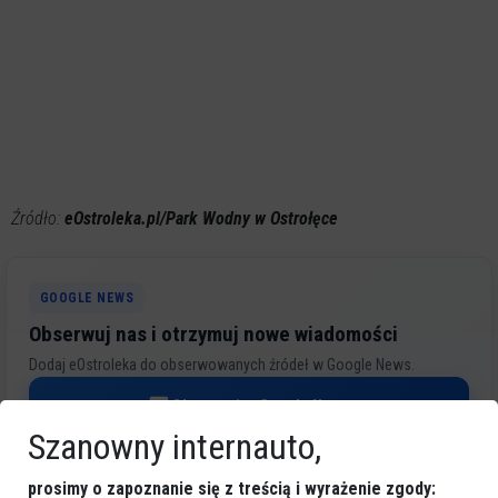
Źródło:
eOstroleka.pl/Park Wodny w Ostrołęce
GOOGLE NEWS
Obserwuj nas i otrzymuj nowe wiadomości
Dodaj eOstroleka do obserwowanych źródeł w Google News.
Obserwuj w Google News
Szanowny internauto,
REKLAMA
prosimy o zapoznanie się z treścią i wyrażenie zgody: