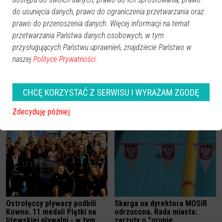
do usunięcia danych, prawo do ograniczenia przetwarzania oraz
prawo do przenoszenia danych. Więcej informacji na temat
przetwarzania Państwa danych osobowych, w tym
przysługujących Państwu uprawnień, znajdziecie Państwo w
naszej
Polityce Prywatności.
CHCĘ KORZYSTAĆ Z SERWISU I WYRAŻAM ZGODĘ
Zdecyduję później
Zobacz również
Ostrołęccy pływacy podbili
Skarga na dyrektora MOSiR
Kowno. 11 medali Piątki na
odrzucona. Rada miasta:
litewskiej pływalni - w tym
zarzuty o "grupie