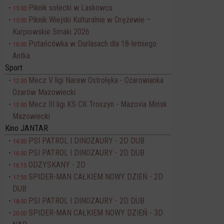
Piknik sołecki w Laskowcu
15:00
Piknik Wiejski Kulturalnie w Drężewie –
15:00
Kurpiowskie Smaki 2026
Potańcówka w Durlasach dla 18-letniego
16:00
Antka
Sport
Mecz V ligi Narew Ostrołęka - Ożarowianka
12:00
Ożarów Mazowiecki
Mecz III ligi KS CK Troszyn - Mazovia Mińsk
13:00
Mazowiecki
Kino JANTAR
PSI PATROL I DINOZAURY - 2D DUB
14:00
PSI PATROL I DINOZAURY - 2D DUB
16:00
ODZYSKANY - 2D
16:15
SPIDER-MAN CAŁKIEM NOWY DZIEŃ - 2D
17:50
DUB
PSI PATROL I DINOZAURY - 2D DUB
18:00
SPIDER-MAN CAŁKIEM NOWY DZIEŃ - 3D
20:00