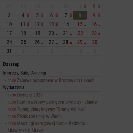
27
28
29
30
31
1
2
3
4
5
6
7
8
9
10
11
12
13
14
15
16
17
18
19
20
21
22
23
24
25
26
27
28
29
30
31
1
2
3
4
5
6
Dzisiaj:
Imprezy, Bale, Dancingi
Zabawa odpustowa w Brodowych Łąkach
20:00
Wydarzenia
Dionizje 2026
17:30
Rajd rowerowy pamięci marynarzy i ułanów
10:00
Turniej charytatywny "Gramy dla Neli"
12:00
Piknik rodzinny w Wachu
14:00
Mecz ligi okręgowej Kurpik Kadzidło -
15:00
Mławianka II Mława