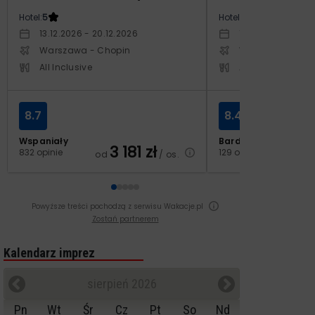
Hotel:
5
Hotel:
3.5
13.12.2026 - 20.12.2026
10.10.2026 - 17.1
Warszawa - Chopin
Warszawa - Cho
All Inclusive
All Inclusive
8.7
8.4
Wspaniały
Bardzo dobry
3 181
zł
2
832 opinie
129 opinii
od
/ os.
od
Powyższe treści pochodzą z serwisu Wakacje.pl
Zostań partnerem
Kalendarz imprez
sierpień 2026
Pn
Wt
Śr
Cz
Pt
So
Nd