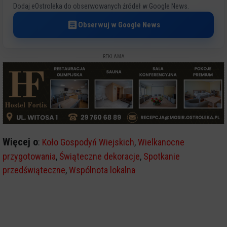
Dodaj eOstroleka do obserwowanych źródeł w Google News.
Obserwuj w Google News
REKLAMA
Więcej o
:
Koło Gospodyń Wiejskich
,
Wielkanocne
przygotowania
,
Świąteczne dekoracje
,
Spotkanie
przedświąteczne
,
Wspólnota lokalna