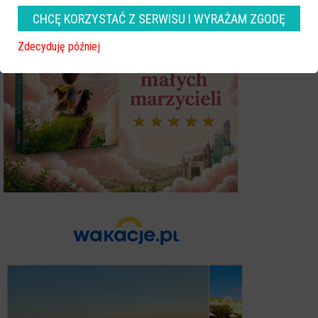
CHCĘ KORZYSTAĆ Z SERWISU I WYRAŻAM ZGODĘ
Zdecyduję później