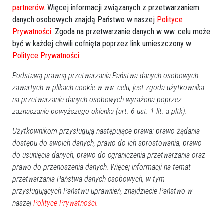
partnerów
. Więcej informacji związanych z przetwarzaniem
danych osobowych znajdą Państwo w naszej
Polityce
Prywatności
. Zgoda na przetwarzanie danych w ww. celu może
być w każdej chwili cofnięta poprzez link umieszczony w
Polityce Prywatności
.
Podstawą prawną przetwarzania Państwa danych osobowych
zawartych w plikach cookie w ww. celu, jest zgoda użytkownika
na przetwarzanie danych osobowych wyrażona poprzez
Zobacz również
zaznaczanie powyższego okienka (art. 6 ust. 1 lit. a pltk).
Wasze opinie
Użytkownikom przysługują następujące prawa: prawo żądania
dostępu do swoich danych, prawo do ich sprostowania, prawo
STOP HEJT. Twoje zdanie jest ważne, ale nie może ranić innych.
do usunięcia danych, prawo do ograniczenia przetwarzania oraz
Zastanów się, zanim dodasz komentarz
prawo do przenoszenia danych. Więcej informacji na temat
Brak możliwości komentowania artykułu po trzech dniach od daty publikacji.
przetwarzania Państwa danych osobowych, w tym
Komentarze po 7 dniach są czyszczone.
przysługujących Państwu uprawnień, znajdziecie Państwo w
naszej
Polityce Prywatności.