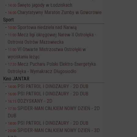
Święto jagody w Łodziskach
14:00
Charytatywny Maraton Zumby w Goworowie
16:00
Sport
Sportowa niedziela nad Narwią
10:00
Mecz ligi okręgowej Narew II Ostrołęka -
11:00
Ostrovia Ostrów Mazowiecka
VI Otwarte Mistrzostwa Ostrołęki w
11:00
wyciskaniu leżąc
Mecz Pucharu Polski Elektro-Energetyka
17:30
Ostrołęka - Wymakracz Długosiodło
Kino JANTAR
PSI PATROL I DINOZAURY - 2D DUB
14:00
PSI PATROL I DINOZAURY - 2D DUB
16:00
ODZYSKANY - 2D
16:15
SPIDER-MAN CAŁKIEM NOWY DZIEŃ - 2D
17:50
DUB
PSI PATROL I DINOZAURY - 2D DUB
18:00
SPIDER-MAN CAŁKIEM NOWY DZIEŃ - 3D
20:00