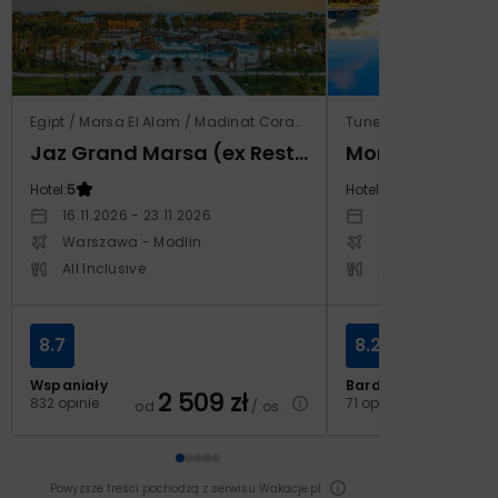
Egipt / Marsa El Alam / Madinat Coraya
Tunezja / Al-Mahdijj
Jaz Grand Marsa (ex Resta Grand Resort)
Monarque El F
Hotel:
5
Hotel:
4
16.11.2026 - 23.11.2026
19.11.2026 - 26.11
Warszawa - Modlin
Warszawa - Cho
All Inclusive
All Inclusive
8.7
8.2
Wspaniały
Bardzo dobry
2 509
zł
2
832 opinie
71 opinii
od
/ os.
od
Powyższe treści pochodzą z serwisu Wakacje.pl