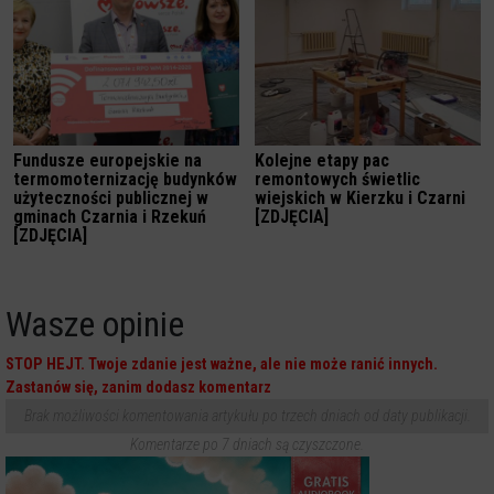
Fundusze europejskie na
Kolejne etapy pac
termomoternizację budynków
remontowych świetlic
użyteczności publicznej w
wiejskich w Kierzku i Czarni
gminach Czarnia i Rzekuń
[ZDJĘCIA]
[ZDJĘCIA]
Wasze opinie
STOP HEJT. Twoje zdanie jest ważne, ale nie może ranić innych.
Zastanów się, zanim dodasz komentarz
Brak możliwości komentowania artykułu po trzech dniach od daty publikacji.
Komentarze po 7 dniach są czyszczone.