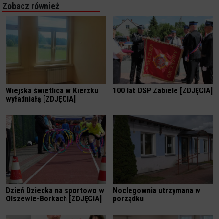
Zobacz również
Wiejska świetlica w Kierzku
100 lat OSP Zabiele [ZDJĘCIA]
wyładniałą [ZDJĘCIA]
Dzień Dziecka na sportowo w
Noclegownia utrzymana w
Olszewie-Borkach [ZDJĘCIA]
porządku