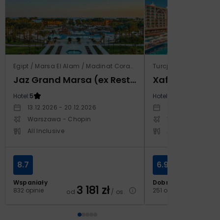
Egipt / Marsa El Alam / Madinat Coraya
Turcja / Riwiera Ture
Jaz Grand Marsa (ex Resta Grand Resort)
Xafira Deluxe 
Hotel:
5
Hotel:
5
13.12.2026 - 20.12.2026
17.04.2027 - 24.
Warszawa - Chopin
Warszawa - Cho
All Inclusive
All Inclusive
8.7
6.9
Wspaniały
Dobry
3 181
zł
2
832 opinie
251 opinii
od
/ os.
od