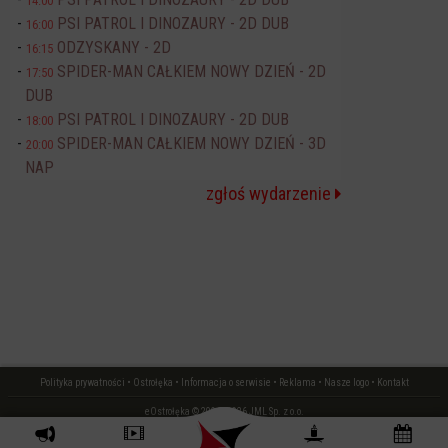
14:00
PSI PATROL I DINOZAURY - 2D DUB
16:00
ODZYSKANY - 2D
16:15
SPIDER-MAN CAŁKIEM NOWY DZIEŃ - 2D
17:50
DUB
PSI PATROL I DINOZAURY - 2D DUB
18:00
SPIDER-MAN CAŁKIEM NOWY DZIEŃ - 3D
20:00
NAP
zgłoś wydarzenie
Polityka prywatności
•
Ostrołęka
•
Informacja o serwisie
•
Reklama
•
Nasze logo
•
Kontakt
eOstrołęka © 2006 - 2026 JML Sp. z o.o.
czas: 0.02 s.