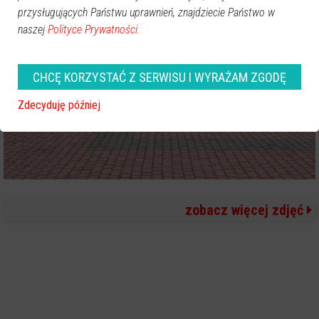
przysługujących Państwu uprawnień, znajdziecie Państwo w
naszej
Polityce Prywatności.
CHCĘ KORZYSTAĆ Z SERWISU I WYRAŻAM ZGODĘ
Zdecyduję później
zobacz więcej zdjęć