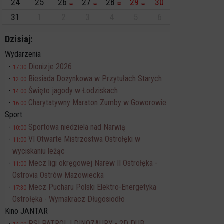
24
25
26
27
28
29
30
31
1
2
3
4
5
6
Dzisiaj:
Wydarzenia
Dionizje 2026
17:30
Biesiada Dożynkowa w Przytułach Starych
12:00
Święto jagody w Łodziskach
14:00
Charytatywny Maraton Zumby w Goworowie
16:00
Sport
Sportowa niedziela nad Narwią
10:00
VI Otwarte Mistrzostwa Ostrołęki w
11:00
wyciskaniu leżąc
Mecz ligi okręgowej Narew II Ostrołęka -
11:00
Ostrovia Ostrów Mazowiecka
Mecz Pucharu Polski Elektro-Energetyka
17:30
Ostrołęka - Wymakracz Długosiodło
Kino JANTAR
PSI PATROL I DINOZAURY - 2D DUB