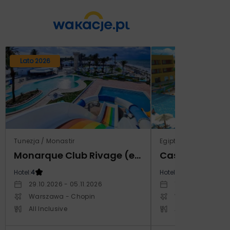
Lato 2026
Tunezja / Monastir
Egipt / Marsa El Alam 
Monarque Club Rivage (ex Calimera)
Hotel:
4
Hotel:
5
29.10.2026 - 05.11.2026
12.03.2027 - 19.0
Warszawa - Chopin
Warszawa - Cho
All Inclusive
All Inclusive