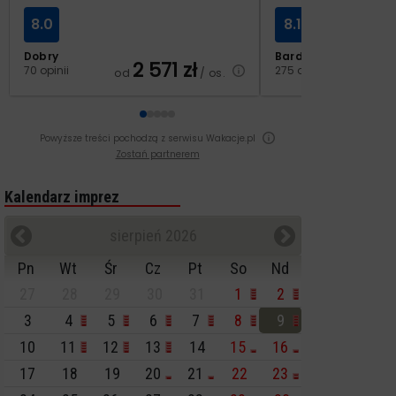
8.0
8.1
Dobry
Bardzo dobry
2 571
zł
3
70 opinii
275 opinii
od
/ os.
od
Powyższe treści pochodzą z serwisu Wakacje.pl
Zostań partnerem
Kalendarz imprez
sierpień 2026
Pn
Wt
Śr
Cz
Pt
So
Nd
27
28
29
30
31
1
2
3
4
5
6
7
8
9
10
11
12
13
14
15
16
17
18
19
20
21
22
23