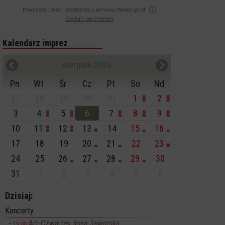
Powyższe treści pochodzą z serwisu Wakacje.pl
Zostań partnerem
Kalendarz imprez
sierpień 2026
Pn
Wt
Śr
Cz
Pt
So
Nd
27
28
29
30
31
1
2
3
4
5
6
7
8
9
10
11
12
13
14
15
16
17
18
19
20
21
22
23
24
25
26
27
28
29
30
31
1
2
3
4
5
6
Dzisiaj:
Koncerty
Art-Czwartek Ilona Jaworska
19:00