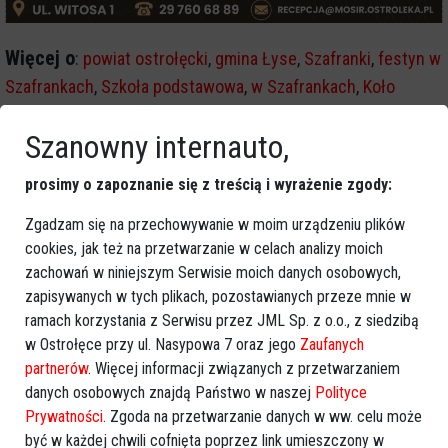
Więcej o
:
powiat ostrołęcki
,
gmina Łyse
,
Szafranki
,
festyn w
Szafrankach
,
Szkoła podstawowa
,
w Szafrankach
,
Koło
Gospodyń Wiejskich
Szanowny internauto,
prosimy o zapoznanie się z treścią i wyrażenie zgody:
Zgadzam się na przechowywanie w moim urządzeniu plików
cookies, jak też na przetwarzanie w celach analizy moich
zachowań w niniejszym Serwisie moich danych osobowych,
zapisywanych w tych plikach, pozostawianych przeze mnie w
ramach korzystania z Serwisu przez JML Sp. z o.o., z siedzibą
w Ostrołęce przy ul. Nasypowa 7 oraz jego
Zaufanych
partnerów
. Więcej informacji związanych z przetwarzaniem
danych osobowych znajdą Państwo w naszej
Polityce
Prywatności
. Zgoda na przetwarzanie danych w ww. celu może
być w każdej chwili cofnięta poprzez link umieszczony w