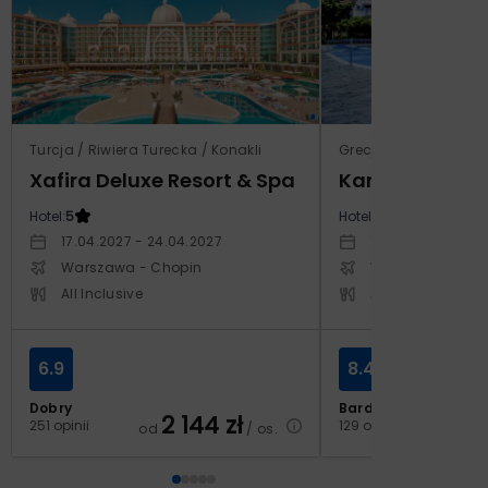
Turcja / Riwiera Turecka / Konakli
Grecja / Samos / Vo
Xafira Deluxe Resort & Spa
Kampos Villag
Hotel:
5
Hotel:
3.5
17.04.2027 - 24.04.2027
10.10.2026 - 17.1
Warszawa - Chopin
Warszawa - Cho
All Inclusive
All Inclusive
6.9
8.4
Dobry
Bardzo dobry
2 144
zł
2
251 opinii
129 opinii
od
/ os.
od