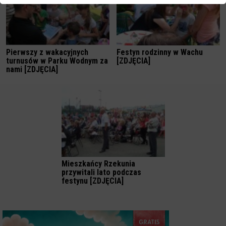
Pierwszy z wakacyjnych
Festyn rodzinny w Wachu
turnusów w Parku Wodnym za
[ZDJĘCIA]
nami [ZDJĘCIA]
Mieszkańcy Rzekunia
przywitali lato podczas
festynu [ZDJĘCIA]