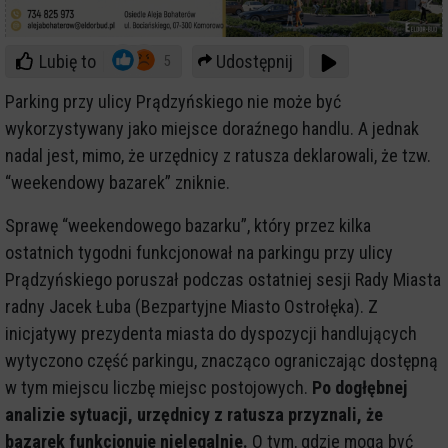
Lubię to
Udostępnij
5
Parking przy ulicy Prądzyńskiego nie może być
wykorzystywany jako miejsce doraźnego handlu. A jednak
nadal jest, mimo, że urzędnicy z ratusza deklarowali, że tzw.
“weekendowy bazarek” zniknie.
Sprawę “weekendowego bazarku”, który przez kilka
ostatnich tygodni funkcjonował na parkingu przy ulicy
Prądzyńskiego poruszał podczas ostatniej sesji Rady Miasta
radny Jacek Łuba (Bezpartyjne Miasto Ostrołęka). Z
inicjatywy prezydenta miasta do dyspozycji handlujących
wytyczono część parkingu, znacząco ograniczając dostępną
w tym miejscu liczbę miejsc postojowych.
Po dogłębnej
analizie sytuacji, urzędnicy z ratusza przyznali, że
bazarek funkcjonuje nielegalnie.
O tym, gdzie mogą być