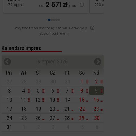
2 571
zł
3
70 opinii
276 opinii
od
/ os.
od
Powyższe treści pochodzą z serwisu Wakacje.pl
Zostań partnerem
Kalendarz imprez
sierpień 2026
Pn
Wt
Śr
Cz
Pt
So
Nd
27
28
29
30
31
1
2
3
4
5
6
7
8
9
10
11
12
13
14
15
16
17
18
19
20
21
22
23
24
25
26
27
28
29
30
31
1
2
3
4
5
6