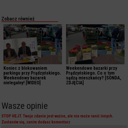
Zobacz również
Koniec z blokowaniem
Weekendowe bazarki przy
parkingu przy Prądzyńskiego.
Prądzyńskiego. Co o tym
Weekendowy bazarek
sądzą mieszkańcy? [SONDA,
nielegalny! [WIDEO]
ZDJĘCIA]
Wasze opinie
STOP HEJT. Twoje zdanie jest ważne, ale nie może ranić innych.
Zastanów się, zanim dodasz komentarz