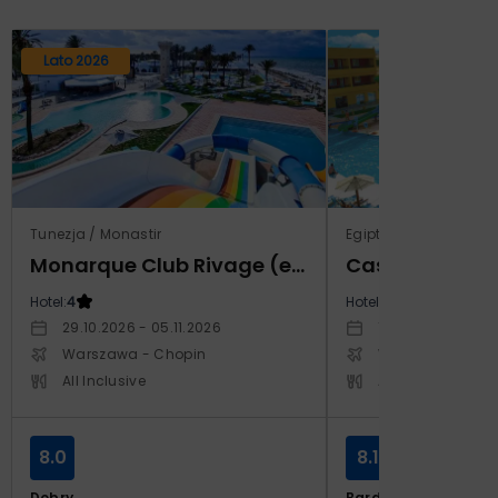
Lato 2026
Tunezja / Monastir
Egipt / Marsa El Alam 
Monarque Club Rivage (ex Calimera)
Hotel:
4
Hotel:
5
29.10.2026 - 05.11.2026
12.03.2027 - 19.0
Warszawa - Chopin
Warszawa - Cho
All Inclusive
All Inclusive
8.0
8.1
Dobry
Bardzo dobry