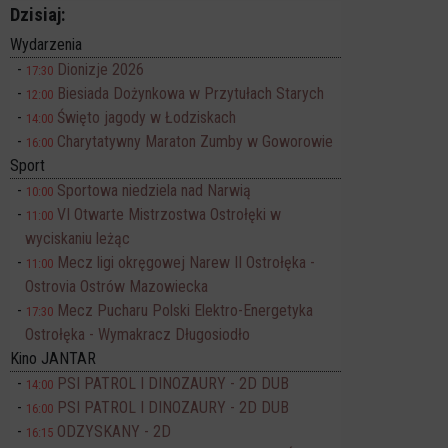
Dzisiaj:
Wydarzenia
Dionizje 2026
17:30
Biesiada Dożynkowa w Przytułach Starych
12:00
Święto jagody w Łodziskach
14:00
Charytatywny Maraton Zumby w Goworowie
16:00
Sport
Sportowa niedziela nad Narwią
10:00
VI Otwarte Mistrzostwa Ostrołęki w
11:00
wyciskaniu leżąc
Mecz ligi okręgowej Narew II Ostrołęka -
11:00
Ostrovia Ostrów Mazowiecka
Mecz Pucharu Polski Elektro-Energetyka
17:30
Ostrołęka - Wymakracz Długosiodło
Kino JANTAR
PSI PATROL I DINOZAURY - 2D DUB
14:00
PSI PATROL I DINOZAURY - 2D DUB
16:00
ODZYSKANY - 2D
16:15