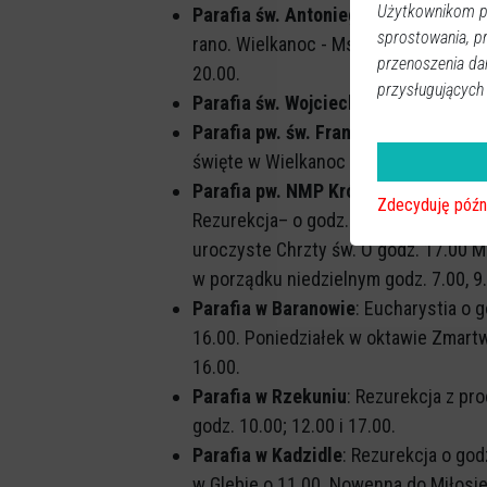
Użytkownikom pr
Parafia św. Antoniego Padewskiego 
sprostowania, p
rano. Wielkanoc - Msze Święte o godz. 
przenoszenia da
20.00.
przysługujących
Parafia św. Wojciecha w Ostrołęce
: 
Parafia pw. św. Franciszka z Asyżu 
święte w Wielkanoc będą sprawowane o 
Parafia pw. NMP Królowej Rodzin (St
Zdecyduję późn
Rezurekcja– o godz.6.00. Następne Msz
uroczyste Chrzty św. O godz. 17.00 M
w porządku niedzielnym godz. 7.00, 9.0
Parafia w Baranowie
: Eucharystia o g
16.00. Poniedziałek w oktawie Zmartwy
16.00.
Parafia w Rzekuniu
: Rezurekcja z pr
godz. 10.00; 12.00 i 17.00.
Parafia w Kadzidle
: Rezurekcja o god
w Glebie o 11.00. Nowenna do Miłosie