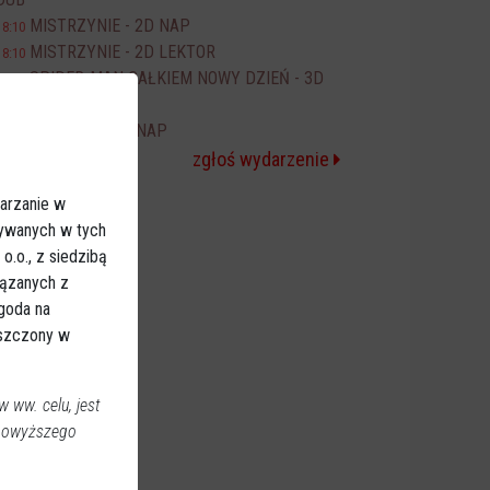
MISTRZYNIE - 2D NAP
18:10
MISTRZYNIE - 2D LEKTOR
18:10
SPIDER-MAN CAŁKIEM NOWY DZIEŃ - 3D
20:00
NAP
ODYSEJA - 2D NAP
20:10
zgłoś wydarzenie
arzanie w
sywanych w tych
.o., z siedzibą
iązanych z
Zgoda na
eszczony w
 ww. celu, jest
 powyższego