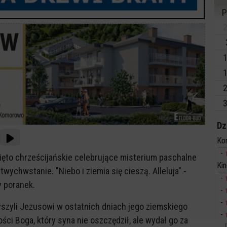
P
2
1
1
2
3
Dz
Ko
więto chrześcijańskie celebrujące misterium paschalne
Ki
wychwstanie. "Niebo i ziemia się cieszą. Alleluja" -
y poranek.
szyli Jezusowi w ostatnich dniach jego ziemskiego
ości Boga, który syna nie oszczędził, ale wydał go za