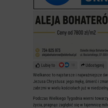
Lubię to
Udostępnij
10
Wielkanoc to najstarsze i najważniejsze ś
Jezusa Chrystusa: jego mękę, śmierć i zmart
zabrzmi w wielu kościołach już w niedzieln
Podczas Wielkiego Tygodnia wierni towarzy
życia, pragnąc zagłębić się w tajemnicę mił