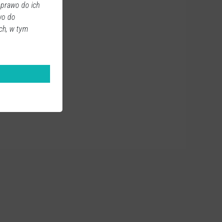
 prawo do ich
wo do
ch, w tym