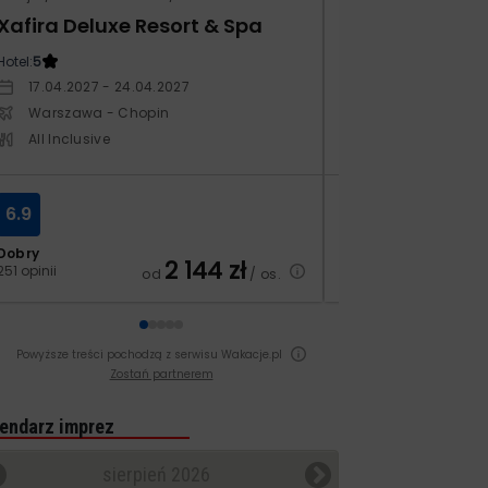
Xafira Deluxe Resort & Spa
Kampos Villag
Hotel:
5
Hotel:
3.5
17.04.2027 - 24.04.2027
10.10.2026 - 17.1
Warszawa - Chopin
Warszawa - Ch
All Inclusive
All Inclusive
6.9
8.4
Dobry
Bardzo dobry
2 144
zł
251 opinii
129 opinii
od
/ os.
Powyższe treści pochodzą z serwisu Wakacje.pl
Zostań partnerem
endarz imprez
sierpień 2026