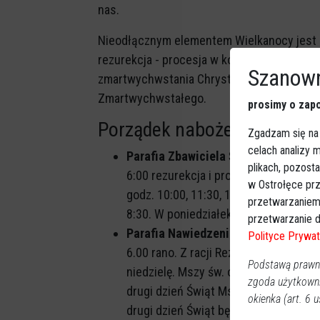
nas.
Nieodłącznym elementem Wielkanocy jest
rezurekcja - procesja w kościołach katolic
Szanown
zmartwychwstania Chrystusa i wezwaniem c
Zmartwychwstałego.
prosimy o zapo
Porządek nabożeństw w nas
Zgadzam się na
celach analizy
Parafia Zbawiciela Świata w Ostrołę
plikach, pozost
6:00 rezurekcja i procesja 3 razy wok
w Ostrołęce prz
godz. 10:00, 11:30, 13:00, 16:30 i 18:0
przetwarzaniem
8:30. W poniedziałek Wielkanocny msz
przetwarzanie d
Parafia Nawiedzenia NMP w Ostrołęc
Polityce Prywat
6.00 rano. Z racji Rezurekcji nie będz
Podstawą prawną
niedzielę. Mszy św. o godz. 13.00 bę
zgoda użytkown
drugi dzień Świąt Msze św. w tych sa
okienka (art. 6 us
drugi dzień Świąt będzie Msza św. na