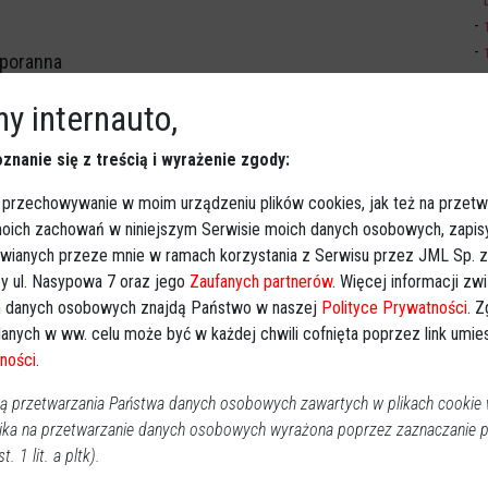
 poranna
kich, odbywająca się w Wielkanoc, która jest ogłoszeniem
y internauto,
ałego stworzenia do udziału w triumfie
znanie się z treścią i wyrażenie zgody:
zym regionie:
 przechowywanie w moim urządzeniu plików cookies, jak też na przetw
 moich zachowań w niniejszym Serwisie moich danych osobowych, zapi
ce:
Niedziela Zmartwychwstania Pańskiego - o godz.
awianych przeze mnie w ramach korzystania z Serwisu przez JML Sp. z o
ół kościoła z udziałem orkiestry. Pozostałe msze św. o
y ul. Nasypowa 7 oraz jego
Zaufanych partnerów
. Więcej informacji zw
0. Nie będzie mszy św. o godz. 7:00 i
 danych osobowych znajdą Państwo w naszej
Polityce Prywatności
. 
e św. jak w każdą niedzielę.
anych w ww. celu może być w każdej chwili cofnięta poprzez link umi
e (Fara)
: W pierwszy dzień Świąt Rezurekcja o godz.
ności
.
ie Mszy św. o godz. 7.00. Inne Msze św. jak w każdą
 przetwarzania Państwa danych osobowych zawartych w plikach cookie w
dzie przewodniczył Ksiądz Biskup Janusz Stepnowski. W
ika na przetwarzanie danych osobowych wyrażona poprzez zaznaczanie
mych godzinach, jak w każdą niedzielę. O godz. 11.00 w
t. 1 lit. a pltk).
 cmentarzu parafialnym za zmarłych.