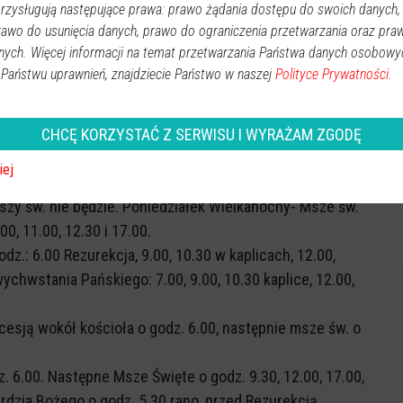
zysługują następujące prawa: prawo żądania dostępu do swoich danych,
w Ostrołęce
: Rezurekcja w Wielkanoc o godzinie 6.00
rawo do usunięcia danych, prawo do ograniczenia przetwarzania oraz pra
6.00; 8.30; 10.00; 11.30; 13.00; 15.00; 16.00; i 18.00;
nych. Więcej informacji na temat przetwarzania Państwa danych osobowy
 Państwu uprawnień, znajdziecie Państwo w naszej
Polityce Prywatności.
Rezurekcja z procesją w Niedzielę o godz. 6.00.
w Ostrołęce
: Rezurekcja o godz. 6:00. Następne Msze
godz. 9:00, 10:30, 12:00, 14:00, 16:00, i 17:30.
CHCĘ KORZYSTAĆ Z SERWISU I WYRAŻAM ZGODĘ
acja)
: Procesja Rezurekcyjna i uroczysta Msza św.
iej
e św. o godz. 9.00 i 11.00 i 12.30. O godz. 11.00
szy św. nie będzie. Poniedziałek Wielkanocny- Msze św.
0, 11.00, 12.30 i 17.00.
odz.: 6.00 Rezurekcja, 9.00, 10.30 w kaplicach, 12.00,
chwstania Pańskiego: 7.00, 9.00, 10.30 kaplice, 12.00,
ocesją wokół kościoła o godz. 6.00, następnie msze św. o
z. 6.00. Następne Msze Święte o godz. 9.30, 12.00, 17.00,
rdzia Bożego o godz. 5.30 rano, przed Rezurekcją.