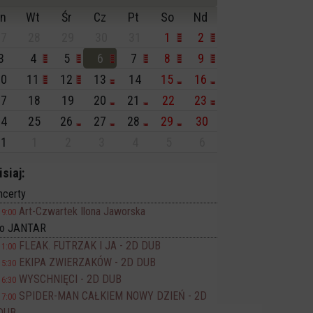
n
Wt
Śr
Cz
Pt
So
Nd
7
28
29
30
31
1
2
3
4
5
6
7
8
9
0
11
12
13
14
15
16
7
18
19
20
21
22
23
4
25
26
27
28
29
30
1
1
2
3
4
5
6
isiaj:
ncerty
Art-Czwartek Ilona Jaworska
19:00
no JANTAR
FLEAK. FUTRZAK I JA - 2D DUB
11:00
EKIPA ZWIERZAKÓW - 2D DUB
15:30
WYSCHNIĘCI - 2D DUB
16:30
SPIDER-MAN CAŁKIEM NOWY DZIEŃ - 2D
17:00
DUB