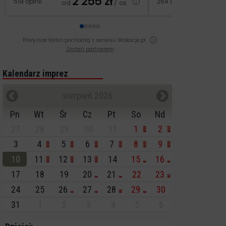
2 255
zł
2
519 opinii
254 opinie
od
/ os.
od
Powyższe treści pochodzą z serwisu Wakacje.pl
Zostań partnerem
Kalendarz imprez
sierpień 2026
Pn
Wt
Śr
Cz
Pt
So
Nd
27
28
29
30
31
1
2
3
4
5
6
7
8
9
10
11
12
13
14
15
16
17
18
19
20
21
22
23
24
25
26
27
28
29
30
31
1
2
3
4
5
6