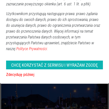
zaznaczanie powyższego okienka (art. 6 ust. 1 lit. a pltk).
Użytkownikom przysługują następujące prawa: prawo żądania
dostępu do swoich danych, prawo do ich sprostowania, prawo
do usunięcia danych, prawo do ograniczenia przetwarzania oraz
prawo do przenoszenia danych. Więcej informacji na temat
przetwarzania Państwa danych osobowych, w tym
przysługujących Państwu uprawnień, znajdziecie Państwo w
naszej
Polityce Prywatności.
CHCĘ KORZYSTAĆ Z SERWISU I WYRAŻAM ZGODĘ
Zdecyduję później