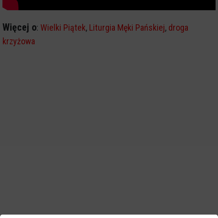
Więcej o
:
Wielki Piątek
,
Liturgia Męki Pańskiej
,
droga
krzyżowa