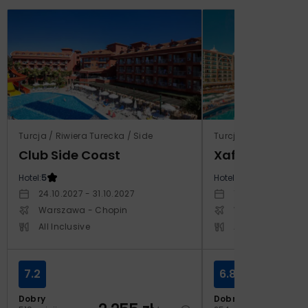
Turcja / Riwiera Turecka / Side
Turcja / Riwiera Ture
Club Side Coast
Xafira Deluxe 
Hotel:
5
Hotel:
5
24.10.2027 - 31.10.2027
17.04.2027 - 24.
Warszawa - Chopin
Warszawa - Cho
All Inclusive
All Inclusive
7.2
6.8
Dobry
Dobry