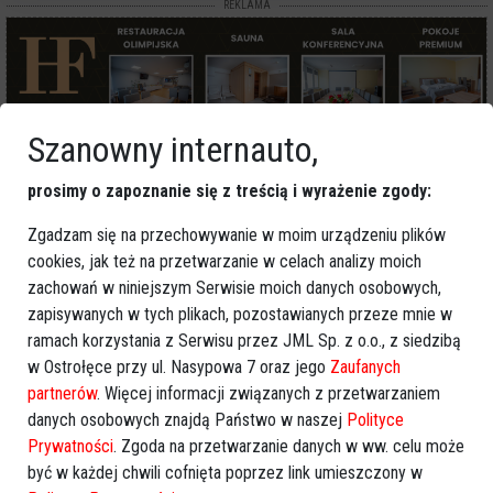
REKLAMA
Szanowny internauto,
Więcej o
:
atak wilków
,
zwierzęta gospodarskie
,
powiat
prosimy o zapoznanie się z treścią i wyrażenie zgody:
ostrołęcki
,
Wydmusy
Zgadzam się na przechowywanie w moim urządzeniu plików
cookies, jak też na przetwarzanie w celach analizy moich
zachowań w niniejszym Serwisie moich danych osobowych,
zapisywanych w tych plikach, pozostawianych przeze mnie w
ramach korzystania z Serwisu przez JML Sp. z o.o., z siedzibą
w Ostrołęce przy ul. Nasypowa 7 oraz jego
Zaufanych
partnerów
. Więcej informacji związanych z przetwarzaniem
danych osobowych znajdą Państwo w naszej
Polityce
Prywatności
. Zgoda na przetwarzanie danych w ww. celu może
być w każdej chwili cofnięta poprzez link umieszczony w