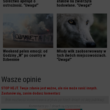
Sołectwo apeluje o
ataków na zwierzęta
ostrożność. "Uwaga!"
hodowlane. "Uwaga!"
Weekend pełen emocji: od
Młody wilk zaobserwowany w
Godziny „W” po country w
tych dwóch miejscowościach.
Dzbeninie
"Uwaga!"
Wasze opinie
STOP HEJT. Twoje zdanie jest ważne, ale nie może ranić innych.
Zastanów się, zanim dodasz komentarz
Brak możliwości komentowania artykułu po trzech dniach od daty publikacji.
Komentarze po 7 dniach są czyszczone.