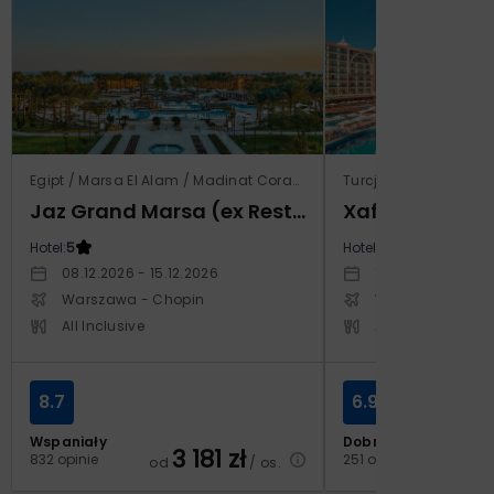
Egipt / Marsa El Alam / Madinat Coraya
Turcja / Riwiera Ture
Jaz Grand Marsa (ex Resta Grand Resort)
Xafira Deluxe 
Hotel:
5
Hotel:
5
08.12.2026 - 15.12.2026
17.04.2027 - 24.
Warszawa - Chopin
Warszawa - Cho
All Inclusive
All Inclusive
8.7
6.9
Wspaniały
Dobry
3 181
zł
2
832 opinie
251 opinii
od
/ os.
od