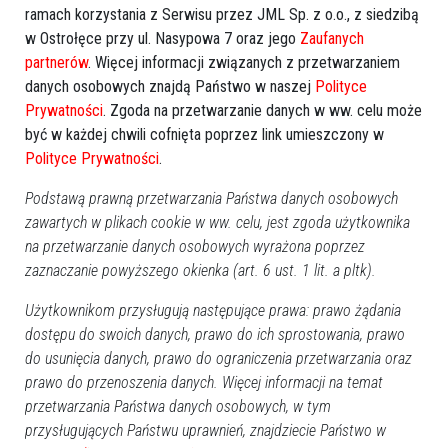
ramach korzystania z Serwisu przez JML Sp. z o.o., z siedzibą
w Ostrołęce przy ul. Nasypowa 7 oraz jego
Zaufanych
partnerów
. Więcej informacji związanych z przetwarzaniem
danych osobowych znajdą Państwo w naszej
Polityce
Prywatności
. Zgoda na przetwarzanie danych w ww. celu może
Więcej o
:
II Wiosenne Forum Seniora
,
Ostrołęka
,
dr
być w każdej chwili cofnięta poprzez link umieszczony w
Wojciech Suchcicki
,
kardiolog
Polityce Prywatności
.
Podstawą prawną przetwarzania Państwa danych osobowych
zawartych w plikach cookie w ww. celu, jest zgoda użytkownika
na przetwarzanie danych osobowych wyrażona poprzez
zaznaczanie powyższego okienka (art. 6 ust. 1 lit. a pltk).
Użytkownikom przysługują następujące prawa: prawo żądania
dostępu do swoich danych, prawo do ich sprostowania, prawo
do usunięcia danych, prawo do ograniczenia przetwarzania oraz
prawo do przenoszenia danych. Więcej informacji na temat
przetwarzania Państwa danych osobowych, w tym
przysługujących Państwu uprawnień, znajdziecie Państwo w