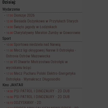
Dzisiaj:
Wydarzenia
Dionizje 2026
17:30
Biesiada Dożynkowa w Przytułach Starych
12:00
Święto jagody w Łodziskach
14:00
Charytatywny Maraton Zumby w Goworowie
16:00
Sport
Sportowa niedziela nad Narwią
10:00
Mecz ligi okręgowej Narew II Ostrołęka -
11:00
Ostrovia Ostrów Mazowiecka
VI Otwarte Mistrzostwa Ostrołęki w
11:00
wyciskaniu leżąc
Mecz Pucharu Polski Elektro-Energetyka
17:30
Ostrołęka - Wymakracz Długosiodło
Kino JANTAR
PSI PATROL I DINOZAURY - 2D DUB
14:00
PSI PATROL I DINOZAURY - 2D DUB
16:00
ODZYSKANY - 2D
16:15