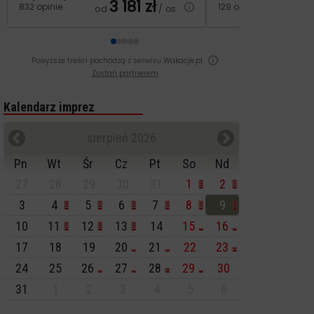
3 181
zł
2
832 opinie
129 opinii
od
/ os.
od
Powyższe treści pochodzą z serwisu Wakacje.pl
Zostań partnerem
Kalendarz imprez
sierpień 2026
Pn
Wt
Śr
Cz
Pt
So
Nd
27
28
29
30
31
1
2
3
4
5
6
7
8
9
10
11
12
13
14
15
16
17
18
19
20
21
22
23
24
25
26
27
28
29
30
31
1
2
3
4
5
6