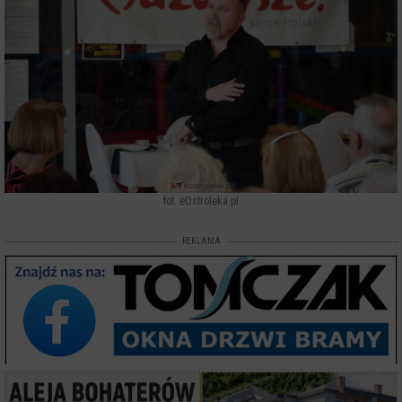
fot. eOstroleka.pl
REKLAMA