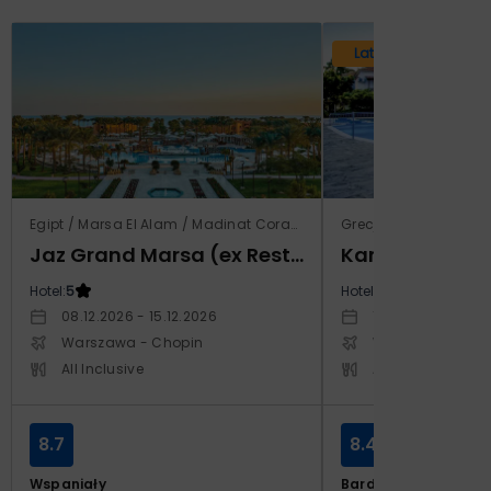
Lato 2026
Egipt / Marsa El Alam / Madinat Coraya
Grecja / Samos / Vo
Jaz Grand Marsa (ex Resta Grand Resort)
Kampos Villag
Hotel:
5
Hotel:
3.5
08.12.2026 - 15.12.2026
10.10.2026 - 17.1
Warszawa - Chopin
Warszawa - Cho
All Inclusive
All Inclusive
8.7
8.4
Wspaniały
Bardzo dobry