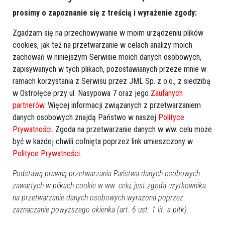
przyszło na świat
1 lipca 2026
. Dziecko waży
3770 g
. Dumni
prosimy o zapoznanie się z treścią i wyrażenie zgody:
rodzice,
Paweł i Aleksandra
, z niecierpliwością czekali na
Zgadzam się na przechowywanie w moim urządzeniu plików
jego narodziny. Cieszymy się, że możemy podzielić się tą
cookies, jak też na przetwarzanie w celach analizy moich
wspaniałą nowiną i zapraszamy do przywitania nowego
zachowań w niniejszym Serwisie moich danych osobowych,
członka naszej społeczności.
zapisywanych w tych plikach, pozostawianych przeze mnie w
ramach korzystania z Serwisu przez JML Sp. z o.o., z siedzibą
W domu, na powrót mamy i Adama ze szpitala czekają siostry
w Ostrołęce przy ul. Nasypowa 7 oraz jego
Zaufanych
Magdalena i Natalia.
partnerów
. Więcej informacji związanych z przetwarzaniem
danych osobowych znajdą Państwo w naszej
Polityce
Udostępnij
Prywatności
. Zgoda na przetwarzanie danych w ww. celu może
być w każdej chwili cofnięta poprzez link umieszczony w
Polityce Prywatności
.
wróć
Podstawą prawną przetwarzania Państwa danych osobowych
zawartych w plikach cookie w ww. celu, jest zgoda użytkownika
na przetwarzanie danych osobowych wyrażona poprzez
zaznaczanie powyższego okienka (art. 6 ust. 1 lit. a pltk).