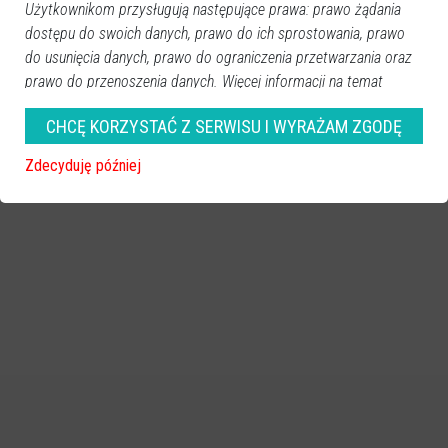
Użytkownikom przysługują następujące prawa: prawo żądania
dostępu do swoich danych, prawo do ich sprostowania, prawo
do usunięcia danych, prawo do ograniczenia przetwarzania oraz
prawo do przenoszenia danych. Więcej informacji na temat
przetwarzania Państwa danych osobowych, w tym
CHCĘ KORZYSTAĆ Z SERWISU I WYRAŻAM ZGODĘ
przysługujących Państwu uprawnień, znajdziecie Państwo w
naszej
Polityce Prywatności.
Zdecyduję później