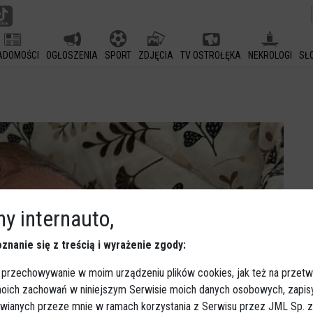
ADOMOŚCI
OGŁOSZENIA
SPORT
ZDJĘCIA
TV OSTROŁĘKA
NEKROLOGI
SŁ
y internauto,
znanie się z treścią i wyrażenie zgody:
 przechowywanie w moim urządzeniu plików cookies, jak też na przetw
 moich zachowań w niniejszym Serwisie moich danych osobowych, zapi
awianych przeze mnie w ramach korzystania z Serwisu przez JML Sp. z o