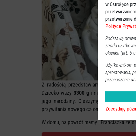
w Ostrołęce prz
przetwarzaniem
przetwarzanie d
Polityce Prywat
Podstawą prawną
zgoda użytkown
okienka (art. 6 us
Użytkownikom pr
sprostowania, p
przenoszenia da
Z radością przedstawiamy małe słonecz
przysługujących
Dziecko waży
3300 g
i mierzy
56 cm
. Dum
jego narodziny. Cieszymy się, że możem
przywitania nowego członka naszej społec
Zdecyduję późn
W domu, na powrót mamy i Franciszka ze szp