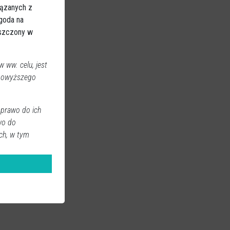
iązanych z
Zgoda na
eszczony w
 ww. celu, jest
 powyższego
 prawo do ich
wo do
ch, w tym