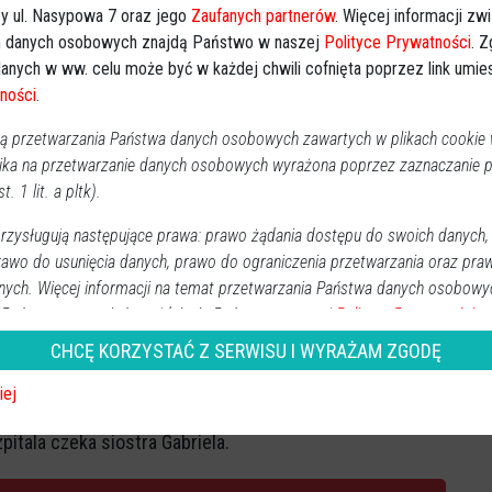
y ul. Nasypowa 7 oraz jego
Zaufanych partnerów
. Więcej informacji zw
 danych osobowych znajdą Państwo w naszej
Polityce Prywatności
. 
anych w ww. celu może być w każdej chwili cofnięta poprzez link umi
ności
.
 przetwarzania Państwa danych osobowych zawartych w plikach cookie w
ika na przetwarzanie danych osobowych wyrażona poprzez zaznaczanie
t. 1 lit. a pltk).
zysługują następujące prawa: prawo żądania dostępu do swoich danych,
rawo do usunięcia danych, prawo do ograniczenia przetwarzania oraz pra
nych. Więcej informacji na temat przetwarzania Państwa danych osobowy
ko,
Franciszek
, które przyszło na świat
3 lipca 2026
.
 Państwu uprawnień, znajdziecie Państwo w naszej
Polityce Prywatności.
ni rodzice,
Emilia i Artur
, z niecierpliwością czekali na
CHCĘ KORZYSTAĆ Z SERWISU I WYRAŻAM ZGODĘ
y podzielić się tą wspaniałą nowiną i zapraszamy do
zności.
iej
itala czeka siostra Gabriela.