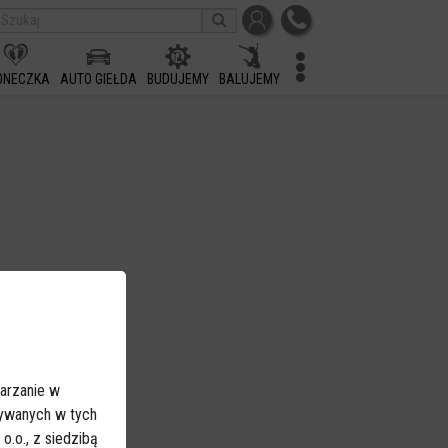
ONECZKA
AUTO GIEŁDA
BUDUJEMY
BALUJEMY
arzanie w
sywanych w tych
.o., z siedzibą