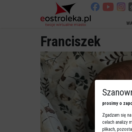
WI
Franciszek
Szanown
prosimy o zapo
Zgadzam się na
celach analizy
plikach, pozost