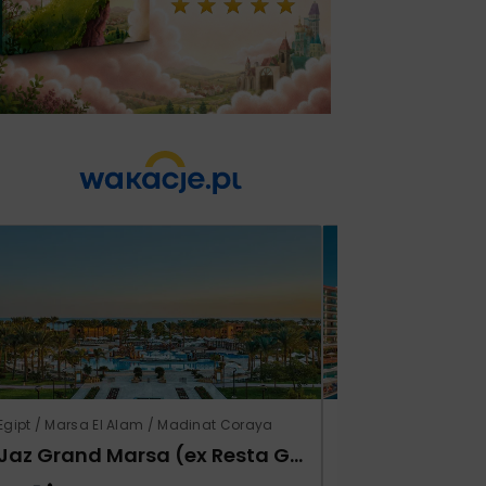
Egipt / Marsa El Alam / Madinat Coraya
Turcja / Riwiera Ture
Jaz Grand Marsa (ex Resta Grand Resort)
Xafira Deluxe 