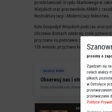
przedstawicieli Urzędu Skarbowego w zakr
Wiejskich oraz pracowników ARMiR z zasad
Restrukturyzacji i Modernizacji Rolnictwa.
Koła Gospodyń Wiejskich podczas uroczys
Olszewie-Borkach odebrały czeki potwierdz
przyznane na podstawie złożonych wnioskó
Szanown
126 wnioski, przyznano kwotę ponad miliona
prosimy o zapo
Zgadzam się na
GOOGLE NEWS
celach analizy
plikach, pozost
Obserwuj nas i otrzymuj nowe 
w Ostrołęce prz
Dodaj eOstroleka do obserwowanych źródeł w G
przetwarzaniem
przetwarzanie d
Polityce Prywat