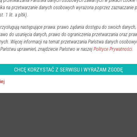
 przetwarzania Państwa danych osobowych zawartych w plikach cookie w
ika na przetwarzanie danych osobowych wyrażona poprzez zaznaczanie
t. 1 lit. a pltk).
zysługują następujące prawa: prawo żądania dostępu do swoich danych,
rawo do usunięcia danych, prawo do ograniczenia przetwarzania oraz pra
nych. Więcej informacji na temat przetwarzania Państwa danych osobowy
 Państwu uprawnień, znajdziecie Państwo w naszej
Polityce Prywatności.
 ostrołęcki
,
wsparcie finansowe
,
Agencja
CHCĘ KORZYSTAĆ Z SERWISU I WYRAŻAM ZGODĘ
zkolenie podatkowe
iej