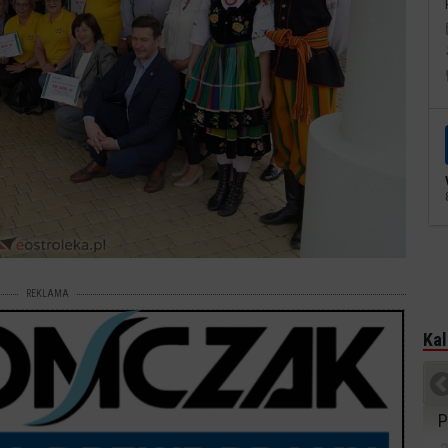
REKLAMA
Kal
P