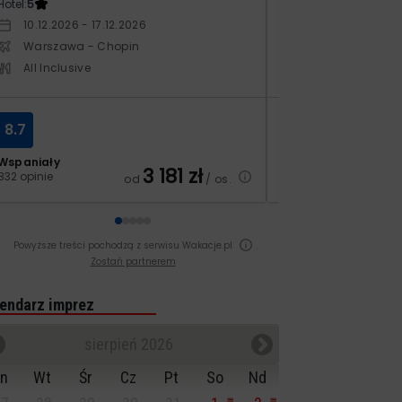
Hotel:
5
Hotel:
5
10.12.2026 - 17.12.2026
17.04.2027 - 24.
Warszawa - Chopin
Warszawa - Ch
All Inclusive
All Inclusive
8.7
6.9
Wspaniały
Dobry
3 181
zł
832 opinie
251 opinii
od
/ os.
Powyższe treści pochodzą z serwisu Wakacje.pl
Zostań partnerem
endarz imprez
sierpień 2026
n
Wt
Śr
Cz
Pt
So
Nd