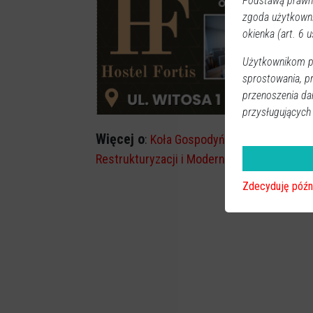
Podstawą prawną
zgoda użytkown
okienka (art. 6 us
Użytkownikom pr
sprostowania, p
przenoszenia da
przysługujących
Więcej o
:
Koła Gospodyń Wiejskich
,
powiat
Restrukturyzacji i Modernizacji Rolnictwa
,
s
Zdecyduję późn