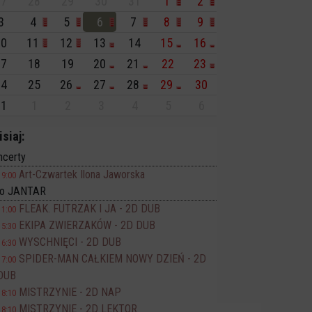
7
28
29
30
31
1
2
3
4
5
6
7
8
9
0
11
12
13
14
15
16
7
18
19
20
21
22
23
4
25
26
27
28
29
30
1
1
2
3
4
5
6
isiaj:
ncerty
Art-Czwartek Ilona Jaworska
19:00
no JANTAR
FLEAK. FUTRZAK I JA - 2D DUB
11:00
EKIPA ZWIERZAKÓW - 2D DUB
15:30
WYSCHNIĘCI - 2D DUB
16:30
SPIDER-MAN CAŁKIEM NOWY DZIEŃ - 2D
17:00
DUB
MISTRZYNIE - 2D NAP
18:10
MISTRZYNIE - 2D LEKTOR
18:10