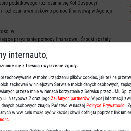
esie podatkowego rozliczania się Kół Gospodyń
 i rozliczania wniosków o pomoc finansową w Agencji
tości w
ające przyznanie pomocy finansowej. Środki zostały
w w naborze trwającym od 24 marca. Do dziś wpłynęły
y internauto,
 złotych. A nabór trwa jeszcze do 30 września.
znanie się z treścią i wyrażenie zgody:
 przechowywanie w moim urządzeniu plików cookies, jak też na przetw
 moich zachowań w niniejszym Serwisie moich danych osobowych, zapi
awianych przeze mnie w ramach korzystania z Serwisu przez JML Sp. z o
Obserwuj w Google News
wiadomości
y ul. Nasypowa 7 oraz jego
Zaufanych partnerów
. Więcej informacji zw
oogle News.
 danych osobowych znajdą Państwo w naszej
Polityce Prywatności
. 
anych w ww. celu może być w każdej chwili cofnięta poprzez link umi
REKLAMA
ności
.