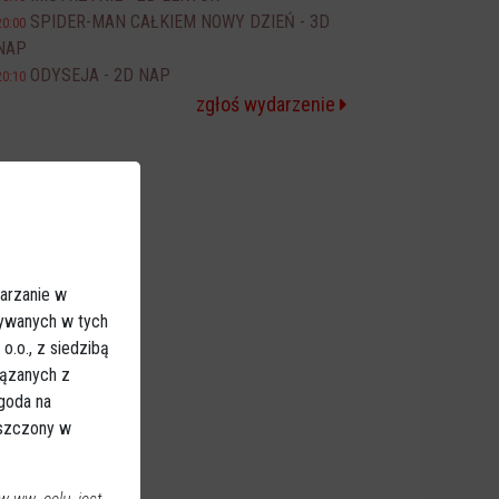
SPIDER-MAN CAŁKIEM NOWY DZIEŃ - 3D
20:00
NAP
ODYSEJA - 2D NAP
20:10
zgłoś wydarzenie
arzanie w
sywanych w tych
.o., z siedzibą
iązanych z
Zgoda na
eszczony w