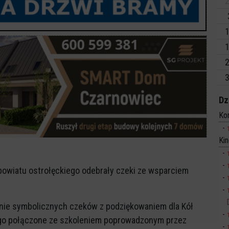
2
1
1
2
3
Dz
Ko
Ki
powiatu ostrołęckiego odebrały czeki ze wsparciem
nie symbolicznych czeków z podziękowaniem dla Kół
ego połączone ze szkoleniem poprowadzonym przez