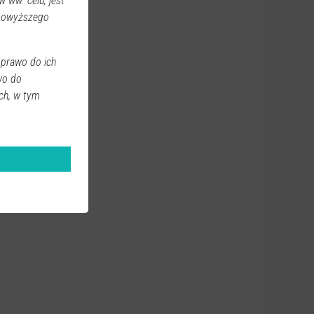
 ww. celu, jest
 powyższego
 prawo do ich
wo do
ch, w tym