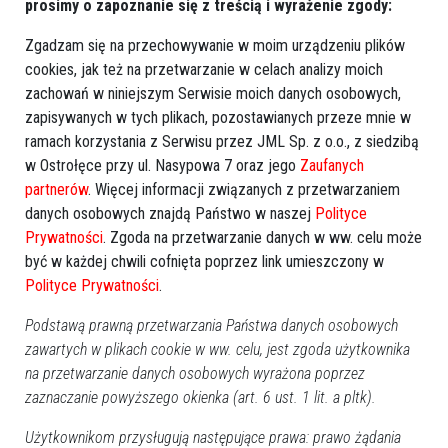
prosimy o zapoznanie się z treścią i wyrażenie zgody:
zastanów się, czy lampiony z poprzedniego roku nie mogą
Zgadzam się na przechowywanie w moim urządzeniu plików
być jeszcze użyte. Czasem wystarczy je oczyścić i
cookies, jak też na przetwarzanie w celach analizy moich
uzupełnić wkład. Szklane znicze można wielokrotnie
zachowań w niniejszym Serwisie moich danych osobowych,
wykorzystać, eliminując problem z plastikiem.
zapisywanych w tych plikach, pozostawianych przeze mnie w
Co zrobić, by znicze paliły się
ramach korzystania z Serwisu przez JML Sp. z o.o., z siedzibą
w Ostrołęce przy ul. Nasypowa 7 oraz jego
Zaufanych
dłużej?
partnerów
. Więcej informacji związanych z przetwarzaniem
danych osobowych znajdą Państwo w naszej
Polityce
Osoby, które planują zapalić znicze na grobach swoich
Prywatności
. Zgoda na przetwarzanie danych w ww. celu może
bliskich, często zastanawiają się, jak wydłużyć czas palenia
być w każdej chwili cofnięta poprzez link umieszczony w
tych świec. Istnieje kilka sposobów na osiągnięcie tego
Polityce Prywatności
.
celu. Niektórzy zwracają uwagę na jakość lampionów,
Podstawą prawną przetwarzania Państwa danych osobowych
zalecając te, których ciężar może sugerować większą ilość
zawartych w plikach cookie w ww. celu, jest zgoda użytkownika
wosku lub parafiny.
na przetwarzanie danych osobowych wyrażona poprzez
zaznaczanie powyższego okienka (art. 6 ust. 1 lit. a pltk).
Ostatnio pojawiła się także domowa metoda, która może
przedłużyć czas świecenia zniczy i wykorzystuje do tego...
Użytkownikom przysługują następujące prawa: prawo żądania