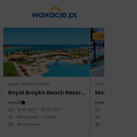
Lato 2026
Egipt / Marsa El Alam
Tunezja / Monastir
Royal Brayka Beach Resort (ex Zee Brayka)
Hotel:
5
Hotel:
4
13.03.2027 - 20.03.2027
29.10.2026 - 05.1
Warszawa - Chopin
Warszawa - Cho
All Inclusive
All Inclusive