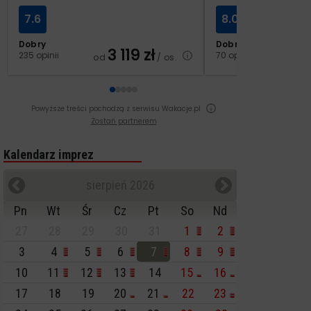
7.6
8.0
Dobry
Dobry
3 119
zł
2
235 opinii
70 opinii
od
/ os.
od
Powyższe treści pochodzą z serwisu Wakacje.pl
Zostań partnerem
Kalendarz imprez
sierpień 2026
Pn
Wt
Śr
Cz
Pt
So
Nd
27
28
29
30
31
1
2
3
4
5
6
7
8
9
10
11
12
13
14
15
16
17
18
19
20
21
22
23