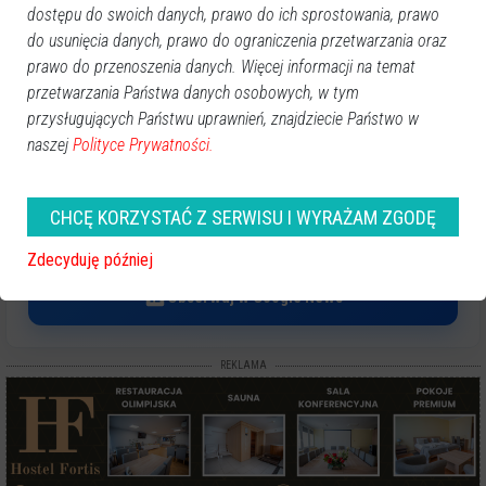
sól. W jaki sposób można zrobić, żeby znicze paliły się
dostępu do swoich danych, prawo do ich sprostowania, prawo
dłużej? Wystarczy rozsypać niewielką ilość soli wokół knotu
do usunięcia danych, prawo do ograniczenia przetwarzania oraz
znicza, a to może znacząco przedłużyć żywotność świec.
prawo do przenoszenia danych. Więcej informacji na temat
przetwarzania Państwa danych osobowych, w tym
Sprawdzaliście?
przysługujących Państwu uprawnień, znajdziecie Państwo w
naszej
Polityce Prywatności.
GOOGLE NEWS
CHCĘ KORZYSTAĆ Z SERWISU I WYRAŻAM ZGODĘ
Obserwuj nas i otrzymuj nowe wiadomości
Dodaj eOstroleka do obserwowanych źródeł w Google News.
Zdecyduję później
Obserwuj w Google News
REKLAMA