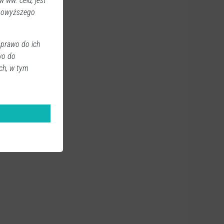
 ww. celu, jest
 powyższego
 prawo do ich
wo do
ch, w tym