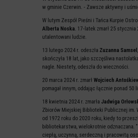
w gminie Czerwin. - Zawsze aktywny i uśm
W lutym Zespół Pieśni i Tańca Kurpie Ostro
Alberta Noska
. 17-latek zmarł 25 stycznia
utalentowani ludzie.
13 lutego 2024 r. odeszła
Zuzanna Samsel
skończyła 18 lat, jako szczęśliwa nastolat
nagle. Niestety, odeszła do wieczności.
20 marca 2024 r. zmarł
Wojciech Antośkie
pomagał innym, oddając łącznie ponad 50 li
18 kwietnia 2024 r. zmarła
Jadwiga Orłows
Zbiorów Miejskiej Biblioteki Publicznej im.
od 1972 roku do 2020 roku, kiedy to przesz
bibliotekarstwa, wielokrotnie odznaczana.
ciepłą, uczynną, serdeczną i pracowitą osobę