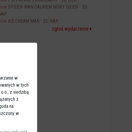
18:00
SPIDER-MAN CAŁKIEM NOWY DZIEŃ - 3D
20:00
NAP
ICE CREAM MAN - 2D NAP
20:30
zgłoś wydarzenie
arzanie w
sywanych w tych
.o., z siedzibą
iązanych z
Zgoda na
eszczony w