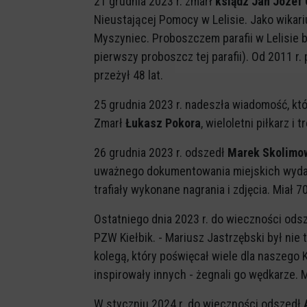
21 grudnia 2023 r. zmarł
ksiądz Jan Józef
Nieustającej Pomocy w Lelisie. Jako wikariu
Myszyniec. Proboszczem parafii w Lelisie by
pierwszy proboszcz tej parafii). Od 2011 r.
przeżył 48 lat.
25 grudnia 2023 r. nadeszła wiadomość, kt
Zmarł
Łukasz Pokora
, wieloletni piłkarz i 
26 grudnia 2023 r. odszedł
Marek Skolimo
uważnego dokumentowania miejskich wydarze
trafiały wykonane nagrania i zdjęcia. Miał 70
Ostatniego dnia 2023 r. do wieczności ods
PZW Kiełbik. - Mariusz Jastrzębski był ni
kolegą, który poświęcał wiele dla naszego
inspirowały innych - żegnali go wędkarze. Mi
W styczniu 2024 r. do wieczności odszedł