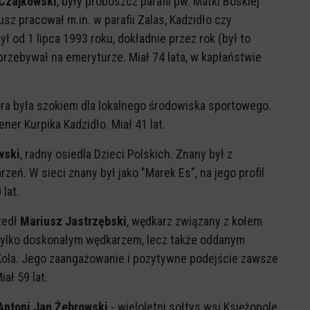
 Czajkowski
, były proboszcz parafii pw. Matki Boskiej
sz pracował m.in. w parafii Zalas, Kadzidło czy
ł od 1 lipca 1993 roku, dokładnie przez rok (był to
 przebywał na emeryturze. Miał 74 lata, w kapłaństwie
óra była szokiem dla lokalnego środowiska sportowego.
trener Kurpika Kadzidło. Miał 41 lat.
wski
, radny osiedla Dzieci Polskich. Znany był z
ń. W sieci znany był jako "Marek Es", na jego profil
 lat.
zedł
Mariusz Jastrzębski
, wędkarz związany z kołem
e tylko doskonałym wędkarzem, lecz także oddanym
 Kola. Jego zaangażowanie i pozytywne podejście zawsze
ał 59 lat.
Antoni Jan Żebrowski
- wieloletni sołtys wsi Księżopole,