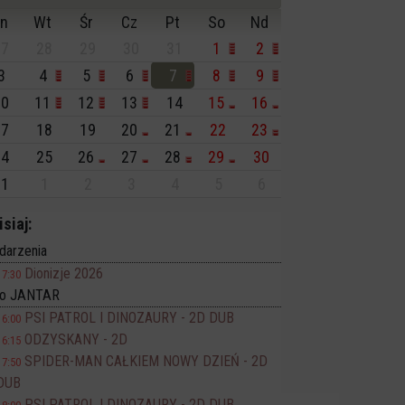
n
Wt
Śr
Cz
Pt
So
Nd
7
28
29
30
31
1
2
3
4
5
6
7
8
9
0
11
12
13
14
15
16
7
18
19
20
21
22
23
4
25
26
27
28
29
30
1
1
2
3
4
5
6
isiaj:
darzenia
Dionizje 2026
17:30
no JANTAR
PSI PATROL I DINOZAURY - 2D DUB
16:00
ODZYSKANY - 2D
16:15
SPIDER-MAN CAŁKIEM NOWY DZIEŃ - 2D
17:50
DUB
PSI PATROL I DINOZAURY - 2D DUB