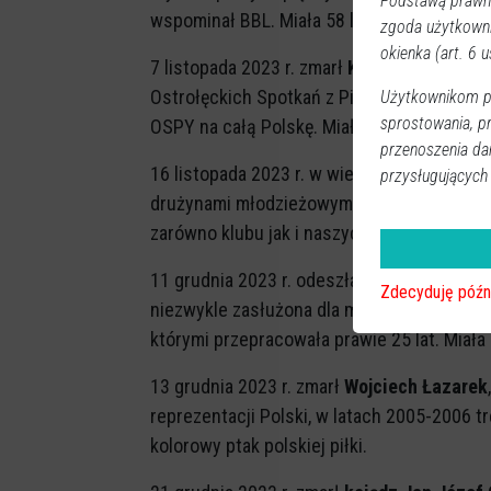
Podstawą prawną
wspominał BBL. Miała 58 lat.
zgoda użytkown
okienka (art. 6 us
7 listopada 2023 r. zmarł
Krzysztof Jaślar
,
Ostrołęckich Spotkań z Piosenką Kabareto
Użytkownikom pr
sprostowania, p
OSPY na całą Polskę. Miał 76 lat.
przenoszenia da
16 listopada 2023 r. w wieku 44 lat odszed
przysługujących
drużynami młodzieżowymi tej akademii. - C
zarówno klubu jak i naszych podopiecznych
11 grudnia 2023 r. odeszła do wieczności
B
Zdecyduję późn
niezwykle zasłużona dla miejscowej Komendy
którymi przepracowała prawie 25 lat. Miała 
13 grudnia 2023 r. zmarł
Wojciech Łazarek
reprezentacji Polski, w latach 2005-2006 t
kolorowy ptak polskiej piłki.