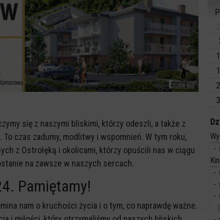
P
2
1
1
2
3
Dz
ymy się z naszymi bliskimi, którzy odeszli, a także z
i. To czas zadumy, modlitwy i wspomnień. W tym roku,
Wy
h z Ostrołęką i okolicami, którzy opuścili nas w ciągu
Ki
ostanie na zawsze w naszych sercach.
24. Pamiętamy!
omina nam o kruchości życia i o tym, co naprawdę ważne.
ia i miłości, który otrzymaliśmy od naszych bliskich.