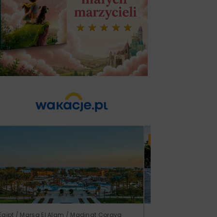
Lato 2026
Egipt / Marsa El Alam / Madinat Coraya
Grecja / Samos / Vo