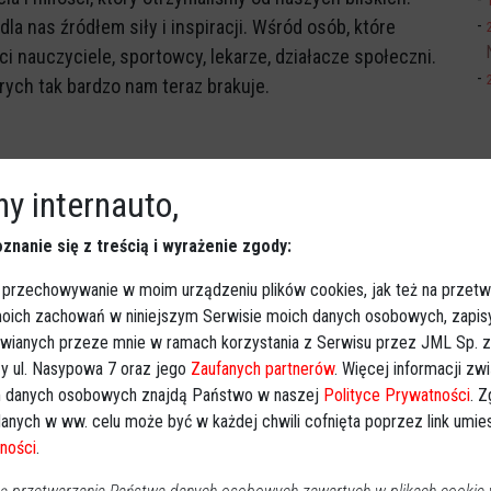
dla nas źródłem siły i inspiracji. Wśród osób, które
i nauczyciele, sportowcy, lekarze, działacze społeczni.
órych tak bardzo nam teraz brakuje.
dna
, wieloletnia nauczycielka matematyki w Zespole
y internauto,
wie zapamiętali ją jako wymagającego, ale
znanie się z treścią i wyrażenie zgody:
ie żyje
Elżbieta Samsel
. Uczyła matematyki w
 przechowywanie w moim urządzeniu plików cookies, jak też na przetw
wych nr 5, 7, 10, a także w szkole społecznej. -
 moich zachowań w niniejszym Serwisie moich danych osobowych, zapi
awianych przeze mnie w ramach korzystania z Serwisu przez JML Sp. z o
k pojmowała zawodowy obwiązek. Wspominała jednakowo
y ul. Nasypowa 7 oraz jego
Zaufanych partnerów
. Więcej informacji zw
ematyki nie uważali za królową nauk - wspominano ją
 danych osobowych znajdą Państwo w naszej
Polityce Prywatności
. 
ta.
anych w ww. celu może być w każdej chwili cofnięta poprzez link umi
ności
.
nar
, biegaczka związana z Biegam Bo Lubię Ostrołęka.
z możemy odtwarzać już tylko w naszej pamięci…" -