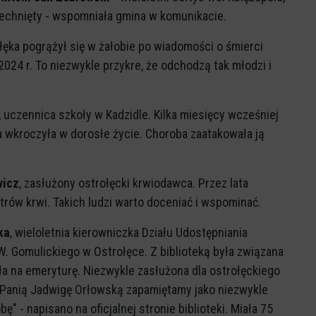
iechnięty - wspomniała gmina w komunikacie.
łęka pogrążył się w żałobie po wiadomości o śmierci
 2024 r. To niezwykle przykre, że odchodzą tak młodzi i
, uczennica szkoły w Kadzidle. Kilka miesięcy wcześniej
ka wkroczyła w dorosłe życie. Choroba zaatakowała ją
wicz
, zasłużony ostrołęcki krwiodawca. Przez lata
trów krwi. Takich ludzi warto doceniać i wspominać.
ka
, wieloletnia kierowniczka Działu Udostępniania
 W. Gomulickiego w Ostrołęce. Z biblioteką była związana
ła na emeryturę. Niezwykle zasłużona dla ostrołęckiego
 "Panią Jadwigę Orłowską zapamiętamy jako niezwykle
" - napisano na oficjalnej stronie biblioteki. Miała 75