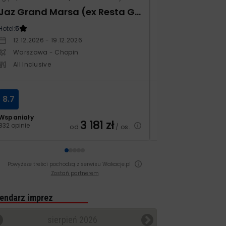
Jaz Grand Marsa (ex Resta Grand Resort)
Kampos Villag
Hotel:
5
Hotel:
3.5
12.12.2026 - 19.12.2026
10.10.2026 - 17.1
Warszawa - Chopin
Warszawa - Ch
All Inclusive
All Inclusive
8.7
8.4
Wspaniały
Bardzo dobry
3 181
zł
832 opinie
129 opinii
od
/ os.
Powyższe treści pochodzą z serwisu Wakacje.pl
Zostań partnerem
endarz imprez
sierpień 2026