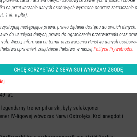
 przetwarzania Państwa danych osobowych zawartych w plikach cookie w
ika na przetwarzanie danych osobowych wyrażona poprzez zaznaczanie
t. 1 lit. a pltk).
 współzałożyciel kabaretu TEY i jeden z reżyserów
wą. Jego zaangażowanie przyczyniło się do rozsławienia
zysługują następujące prawa: prawo żądania dostępu do swoich danych,
rawo do usunięcia danych, prawo do ograniczenia przetwarzania oraz pra
nych. Więcej informacji na temat przetwarzania Państwa danych osobowy
ł
Adam Gajewski
, trener klubu Olympic Łyse, związany z
 Państwu uprawnień, znajdziecie Państwo w naszej
Polityce Prywatności.
ałym sercem angażował się w życie i rozwój sportowy
 - poinformował klub.
CHCĘ KORZYSTAĆ Z SERWISU I WYRAŻAM ZGODĘ
eata Tercjak
, wieloletnia pracownica ostrołęckiej policji,
iej
. Z żalem i smutkiem żegnali ją koleżanki i koledzy, z
49 lat.
, legendarny trener piłkarski, były selekcjoner
rener IV-ligowej wówczas Narwi Ostrołęka. Król anegdot i