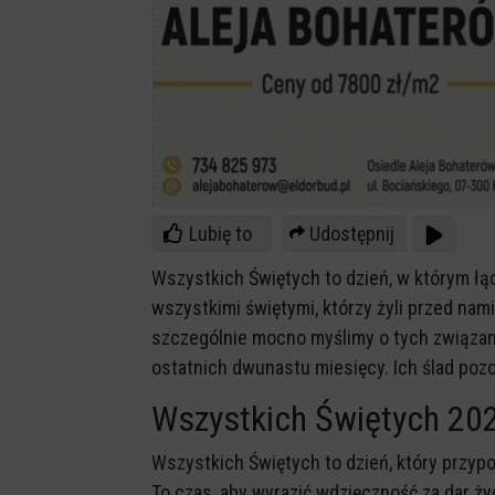
Lubię to
Udostępnij
Wszystkich Świętych to dzień, w którym łącz
wszystkimi świętymi, którzy żyli przed nam
szczególnie mocno myślimy o tych związanyc
ostatnich dwunastu miesięcy. Ich ślad poz
Wszystkich Świętych 20
Wszystkich Świętych to dzień, który przyp
To czas, aby wyrazić wdzięczność za dar życ