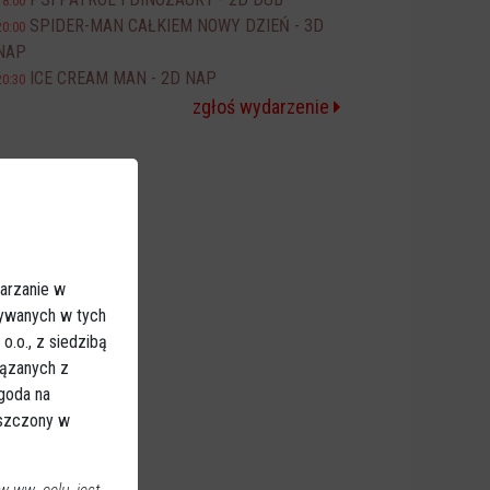
18:00
SPIDER-MAN CAŁKIEM NOWY DZIEŃ - 3D
20:00
NAP
ICE CREAM MAN - 2D NAP
20:30
zgłoś wydarzenie
arzanie w
sywanych w tych
.o., z siedzibą
iązanych z
Zgoda na
eszczony w