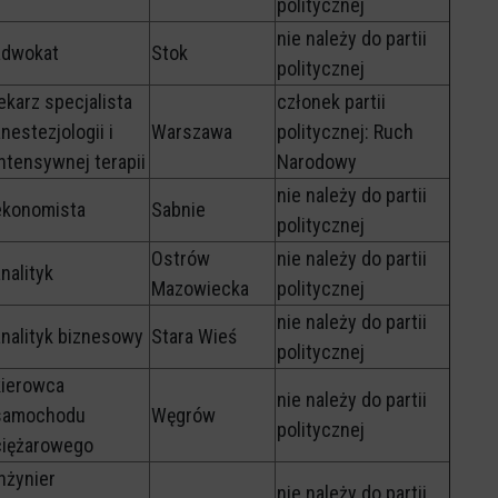
politycznej
nie należy do partii
adwokat
Stok
politycznej
ekarz specjalista
członek partii
nestezjologii i
Warszawa
politycznej: Ruch
intensywnej terapii
Narodowy
nie należy do partii
ekonomista
Sabnie
politycznej
Ostrów
nie należy do partii
nalityk
Mazowiecka
politycznej
nie należy do partii
analityk biznesowy
Stara Wieś
politycznej
kierowca
nie należy do partii
samochodu
Węgrów
politycznej
ciężarowego
inżynier
nie należy do partii