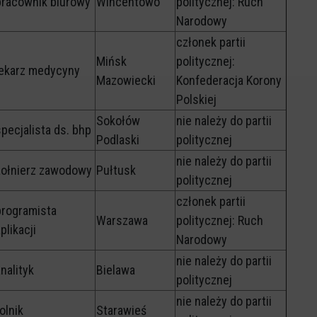
pracownik biurowy
Wincentowo
politycznej: Ruch
Narodowy
członek partii
Mińsk
politycznej:
lekarz medycyny
Mazowiecki
Konfederacja Korony
Polskiej
Sokołów
nie należy do partii
specjalista ds. bhp
Podlaski
politycznej
nie należy do partii
żołnierz zawodowy
Pułtusk
politycznej
członek partii
programista
Warszawa
politycznej: Ruch
plikacji
Narodowy
nie należy do partii
nalityk
Bielawa
politycznej
nie należy do partii
olnik
Starawieś