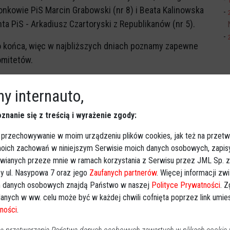
onkowie PiS Marcin Grabowski (nr 8) i Beata Kalinowska
nta PiS - Arkadiusz Czartoryski z Republikanów (nr 5).
do końca, więc w najbliższych dniach poznamy zapewne
omitetów.
RACJA WOLNOŚĆ I
y internauto,
znanie się z treścią i wyrażenie zgody:
Przynależność do
 przechowywanie w moim urządzeniu plików cookies, jak też na przetw
Miejscowość
Zawód
partii politycznej lub
 moich zachowań w niniejszym Serwisie moich danych osobowych, zapi
zamieszkania
poparcie
awianych przeze mnie w ramach korzystania z Serwisu przez JML Sp. z o
y ul. Nasypowa 7 oraz jego
Zaufanych partnerów
. Więcej informacji zw
członek partii
 danych osobowych znajdą Państwo w naszej
Polityce Prywatności
. 
politycznej:
kontroler
anych w ww. celu może być w każdej chwili cofnięta poprzez link umi
Siedlce
Konfederacja
finansowy
ności
.
Wolność i