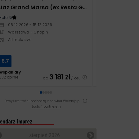
Jaz Grand Marsa (ex Resta Grand Resort)
Kampos Villag
Hotel:
5
Hotel:
3.5
08.12.2026 - 15.12.2026
10.10.2026 - 17.1
Warszawa - Chopin
Warszawa - Ch
All Inclusive
All Inclusive
8.7
8.4
Wspaniały
Bardzo dobry
3 181
zł
832 opinie
129 opinii
od
/ os.
Powyższe treści pochodzą z serwisu Wakacje.pl
Zostań partnerem
endarz imprez
sierpień 2026