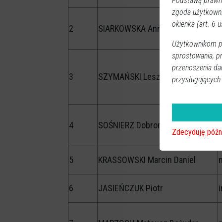
Podstawą prawną
zgoda użytkown
okienka (art. 6 us
2
SIARKOWSKA Anna Maria
Użytkownikom pr
sprostowania, p
przenoszenia da
3
SZYMAŃSKI Leszek Bogdan
przysługujących
4
SOŚNIERZ Dobromir Andrzej
Zdecyduję późn
5
KRASSOWSKI Marcin Daniel
6
JASIEŃCZUK Piotr