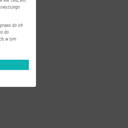
 ww. celu, jest
 powyższego
 prawo do ich
wo do
ch, w tym