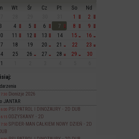
n
Wt
Śr
Cz
Pt
So
Nd
7
28
29
30
31
1
2
3
4
5
6
7
8
9
0
11
12
13
14
15
16
7
18
19
20
21
22
23
4
25
26
27
28
29
30
1
1
2
3
4
5
6
isiaj:
darzenia
Dionizje 2026
17:30
no JANTAR
PSI PATROL I DINOZAURY - 2D DUB
16:00
ODZYSKANY - 2D
16:15
SPIDER-MAN CAŁKIEM NOWY DZIEŃ - 2D
17:50
DUB
PSI PATROL I DINOZAURY - 2D DUB