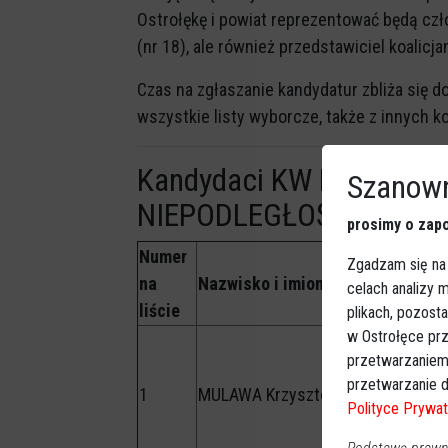
Ostrołękę i powiat reprezentować będą czł
(nr 18), ale również przedstawiciel koalicja
Czas na zgłaszanie kandydatur zbliża się 
wszystkie listy wyborcze, także z innych k
Kandydaci KW KONFEDE
Szanown
NIEPODLEGŁOŚĆ
prosimy o zapo
Numer
Zgadzam się na
na
Nazwisko i imiona
celach analizy
liście
plikach, pozost
w Ostrołęce prz
przetwarzaniem
przetwarzanie d
1
MULAWA Krzysztof
Polityce Prywat