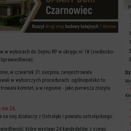
P
2
1
1
2
ów w wyborach do Sejmu RP w okręgu nr 18 (siedlecko-
 Sprawiedliwość.
3
nie, w czwartek 31 sierpnia, zarejestrowała
Dz
ywali w wyborczych procedurach: ogólnopolsko to
Wy
rowała komitet, a w regionie - jako pierwsza złożyła
Ki
a nie 24,
ma na niej działaczy z Ostrołęki i powiatu ostrołęckiego.
awiedliwość, które wystawi 24 kandydatów, z czego