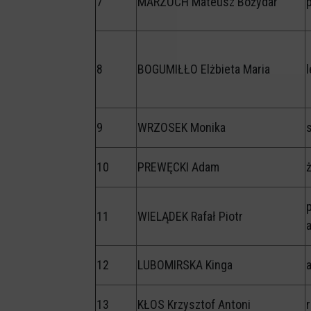
7
MARZOCH Mateusz Bożydar
8
BOGUMIŁŁO Elżbieta Maria
9
WRZOSEK Monika
10
PREWĘCKI Adam
11
WIELĄDEK Rafał Piotr
a
12
LUBOMIRSKA Kinga
a
13
KŁOS Krzysztof Antoni
r