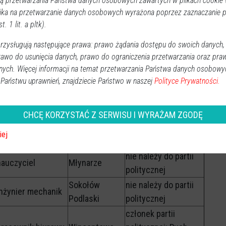
Niepodległość
 przetwarzania Państwa danych osobowych zawartych w plikach cookie w
ika na przetwarzanie danych osobowych wyrażona poprzez zaznaczanie
specjalista
członek partii
t. 1 lit. a pltk).
zarządzania
Siedlce
politycznej: Ruch
kryzysowego
Narodowy
zysługują następujące prawa: prawo żądania dostępu do swoich danych,
rawo do usunięcia danych, prawo do ograniczenia przetwarzania oraz pra
członek partii
nych. Więcej informacji na temat przetwarzania Państwa danych osobowy
politycznej: Ruch
przedsiębiorca
Siedlce
 Państwu uprawnień, znajdziecie Państwo w naszej
Polityce Prywatności.
Prawdziwa Europa -
Europa Christi
członek partii
CHCĘ KORZYSTAĆ Z SERWISU I WYRAŻAM ZGODĘ
poseł na sejm
Katowice
politycznej:
iej
Wolnościowcy
nie należy do partii
nauczyciel
Młynarze
politycznej
Sokołów
nie należy do partii
inżynier mechanik
Podlaski
politycznej
członek partii