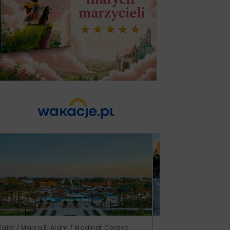
Lato 2026
Egipt / Marsa El Alam / Madinat Coraya
Grecja / Samos / Vo