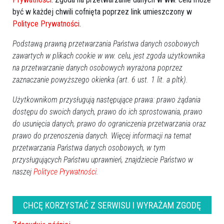
być w każdej chwili cofnięta poprzez link umieszczony w
Polityce Prywatności
.
Podstawą prawną przetwarzania Państwa danych osobowych
zawartych w plikach cookie w ww. celu, jest zgoda użytkownika
na przetwarzanie danych osobowych wyrażona poprzez
zaznaczanie powyższego okienka (art. 6 ust. 1 lit. a pltk).
Znamy listę kandydatów PiS
Jarosław Kaczyński w
do Rady Miasta Ostrołęki
Kadzidle: Jest szansa na to
Użytkownikom przysługują następujące prawa: prawo żądania
żeby Polska się zmieniła
[ZDJĘCIA]
dostępu do swoich danych, prawo do ich sprostowania, prawo
do usunięcia danych, prawo do ograniczenia przetwarzania oraz
prawo do przenoszenia danych. Więcej informacji na temat
przetwarzania Państwa danych osobowych, w tym
przysługujących Państwu uprawnień, znajdziecie Państwo w
naszej
Polityce Prywatności.
Wybory Samorządowe 2014:
Wybory Samorządowe 2014:
CHCĘ KORZYSTAĆ Z SERWISU I WYRAŻAM ZGODĘ
Szczubełek i Dymerski z list
Znamy listę PiS do sejmiku z
PO, Popielarz do sejmiku?
naszego okręgu