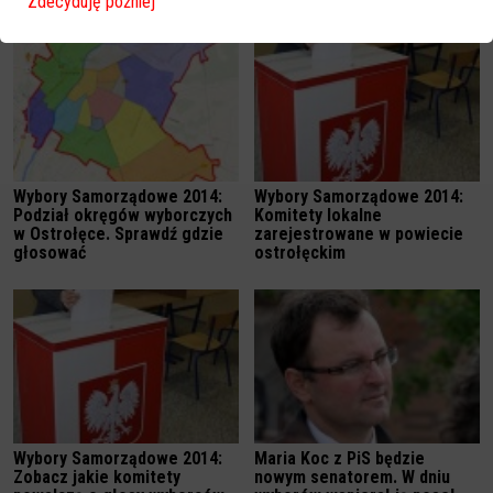
Zdecyduję później
Wybory Samorządowe 2014:
Wybory Samorządowe 2014:
Podział okręgów wyborczych
Komitety lokalne
w Ostrołęce. Sprawdź gdzie
zarejestrowane w powiecie
głosować
ostrołęckim
Wybory Samorządowe 2014:
Maria Koc z PiS będzie
Zobacz jakie komitety
nowym senatorem. W dniu