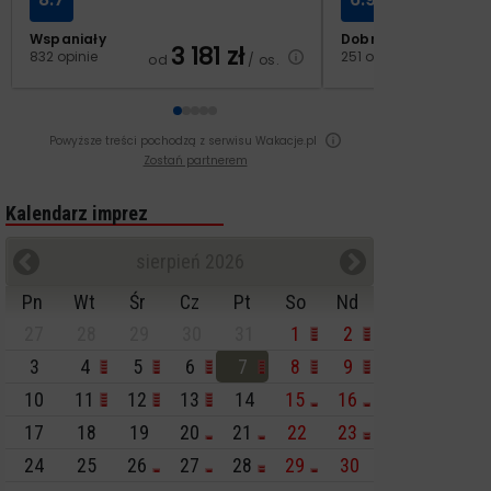
Wspaniały
Dobry
3 181
zł
2
832 opinie
251 opinii
od
/ os.
od
Powyższe treści pochodzą z serwisu Wakacje.pl
Zostań partnerem
Kalendarz imprez
sierpień 2026
Pn
Wt
Śr
Cz
Pt
So
Nd
27
28
29
30
31
1
2
3
4
5
6
7
8
9
10
11
12
13
14
15
16
17
18
19
20
21
22
23
24
25
26
27
28
29
30