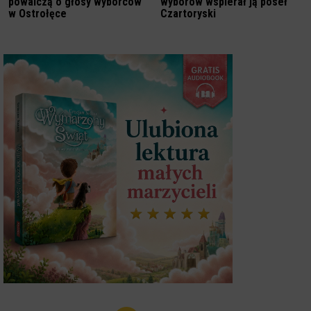
powalczą o głosy wyborców
wyborów wspierał ją poseł
w Ostrołęce
Czartoryski