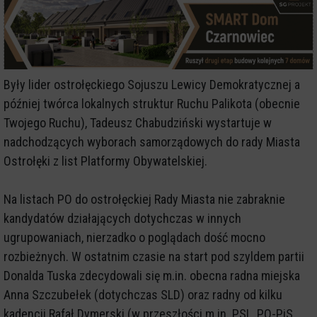
Były lider ostrołęckiego Sojuszu Lewicy Demokratycznej a
później twórca lokalnych struktur Ruchu Palikota (obecnie
Twojego Ruchu), Tadeusz Chabudziński wystartuje w
nadchodzących wyborach samorządowych do rady Miasta
Ostrołęki z list Platformy Obywatelskiej.
Na listach PO do ostrołęckiej Rady Miasta nie zabraknie
kandydatów działających dotychczas w innych
ugrupowaniach, nierzadko o poglądach dość mocno
rozbieżnych. W ostatnim czasie na start pod szyldem partii
Donalda Tuska zdecydowali się m.in. obecna radna miejska
Anna Szczubełek (dotychczas SLD) oraz radny od kilku
kadencji Rafał Dymerski (w przeszłości m.in. PSL, PO-PiS