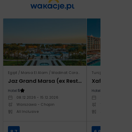
Egipt / Marsa El Alam / Madinat Coraya
Turcja / Riwiera Ture
Jaz Grand Marsa (ex Resta Grand Resort)
Xafira Deluxe 
Hotel:
5
Hotel:
5
08.12.2026 - 15.12.2026
17.04.2027 - 24.
Warszawa - Chopin
Warszawa - Cho
All Inclusive
All Inclusive
8.7
6.9