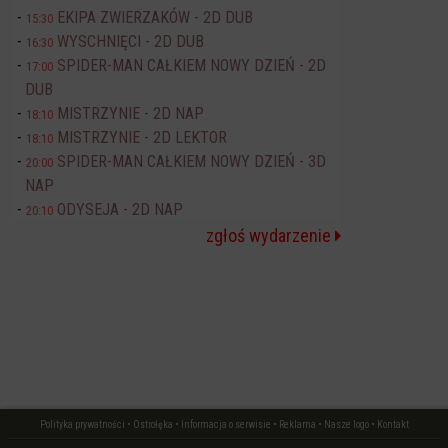
EKIPA ZWIERZAKÓW - 2D DUB
15:30
WYSCHNIĘCI - 2D DUB
16:30
SPIDER-MAN CAŁKIEM NOWY DZIEŃ - 2D
17:00
DUB
MISTRZYNIE - 2D NAP
18:10
MISTRZYNIE - 2D LEKTOR
18:10
SPIDER-MAN CAŁKIEM NOWY DZIEŃ - 3D
20:00
NAP
ODYSEJA - 2D NAP
20:10
zgłoś wydarzenie
Polityka prywatności
•
Ostrołęka
•
Informacja o serwisie
•
Reklama
•
Nasze logo
•
Kontakt