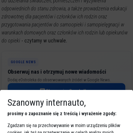
do udzielania świadczeń, pomieszczeń i wyżywienia
odpowiednich do stanu zdrowia, a także prowadzenia edukacji
zdrowotnej dla pacjentów i członków ich rodzin oraz
przygotowania pacjentów do samoopieki i samopielęgnacji w
warunkach domowych oraz członków ich rodzin lub opiekunów
do opieki
- czytamy w uchwale.
GOOGLE NEWS
Obserwuj nas i otrzymuj nowe wiadomości
Dodaj eOstroleka do obserwowanych źródeł w Google News.
Obserwuj w Google News
Szanowny internauto,
REKLAMA
prosimy o zapoznanie się z treścią i wyrażenie zgody:
Zgadzam się na przechowywanie w moim urządzeniu plików
cookies, jak też na przetwarzanie w celach analizy moich