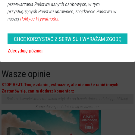
przetwarzania Państwa danych osobowych, w tym
przysługujących Państwu uprawnień, znajdziecie Państwo w
naszej
Polityce Prywatności.
CHCĘ KORZYSTAĆ Z SERWISU I WYRAŻAM ZGODĘ
Zdecyduję później
Zobacz również
Wasze opinie
STOP HEJT. Twoje zdanie jest ważne, ale nie może ranić innych.
Zastanów się, zanim dodasz komentarz
Brak możliwości komentowania artykułu po trzech dniach od daty publikacji.
Komentarze po 7 dniach są czyszczone.