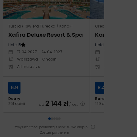
Turcja / Riwiera Turecka / Konakli
Grecja / Samos / Vo
Xafira Deluxe Resort & Spa
Kampos Villag
Hotel:
5
Hotel:
3.5
17.04.2027 - 24.04.2027
10.10.2026 - 17.1
Warszawa - Chopin
Warszawa - Cho
All Inclusive
All Inclusive
6.9
8.4
Dobry
Bardzo dobry
2 144
zł
2
251 opinii
129 opinii
od
/ os.
od
Powyższe treści pochodzą z serwisu Wakacje.pl
Zostań partnerem