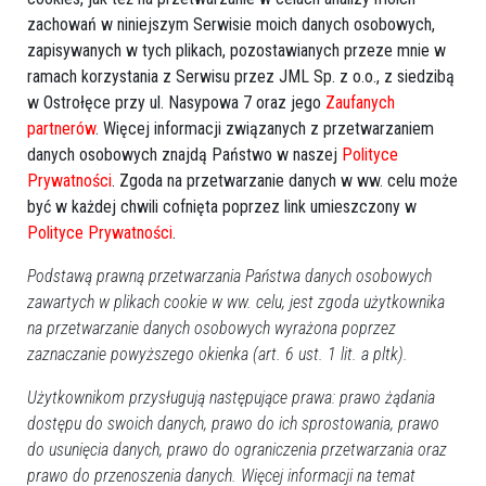
zachowań w niniejszym Serwisie moich danych osobowych,
zapisywanych w tych plikach, pozostawianych przeze mnie w
ramach korzystania z Serwisu przez JML Sp. z o.o., z siedzibą
Więcej o
:
Agata Ejdys
,
Ostrołęka
,
dyrektor
,
Zakład
w Ostrołęce przy ul. Nasypowa 7 oraz jego
Zaufanych
Pielęgnacyjno Opiekuńczy
partnerów
. Więcej informacji związanych z przetwarzaniem
danych osobowych znajdą Państwo w naszej
Polityce
Prywatności
. Zgoda na przetwarzanie danych w ww. celu może
być w każdej chwili cofnięta poprzez link umieszczony w
Polityce Prywatności
.
Podstawą prawną przetwarzania Państwa danych osobowych
zawartych w plikach cookie w ww. celu, jest zgoda użytkownika
na przetwarzanie danych osobowych wyrażona poprzez
zaznaczanie powyższego okienka (art. 6 ust. 1 lit. a pltk).
Użytkownikom przysługują następujące prawa: prawo żądania
dostępu do swoich danych, prawo do ich sprostowania, prawo
do usunięcia danych, prawo do ograniczenia przetwarzania oraz
prawo do przenoszenia danych. Więcej informacji na temat