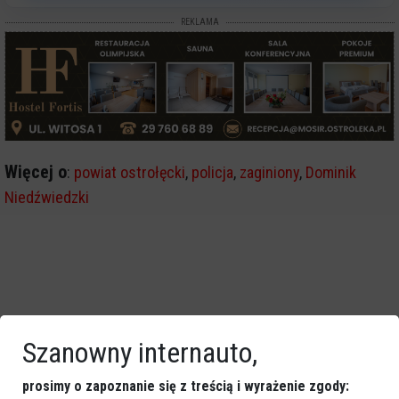
REKLAMA
Więcej o
:
powiat ostrołęcki
,
policja
,
zaginiony
,
Dominik
Niedźwiedzki
Szanowny internauto,
prosimy o zapoznanie się z treścią i wyrażenie zgody: