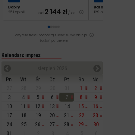
Dobry
Bardzo dobry
2 144
zł
2
251 opinii
129 opinii
od
/ os.
od
Powyższe treści pochodzą z serwisu Wakacje.pl
Zostań partnerem
Kalendarz imprez
sierpień 2026
Pn
Wt
Śr
Cz
Pt
So
Nd
27
28
29
30
31
1
2
3
4
5
6
7
8
9
10
11
12
13
14
15
16
17
18
19
20
21
22
23
24
25
26
27
28
29
30
31
1
2
3
4
5
6