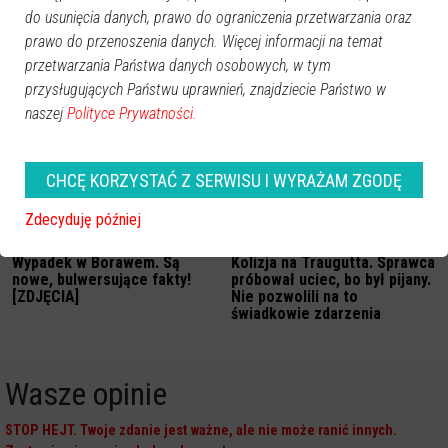
Miał wypadek na skuterze,
Zatrzymano dwóch
do usunięcia danych, prawo do ograniczenia przetwarzania oraz
ale z obawy przed karą
niebezpiecznych kierowców.
prawo do przenoszenia danych. Więcej informacji na temat
zabarykadował się w domu!
Jeden był pijany, drugi miał
sądowy zakaz kierowania
przetwarzania Państwa danych osobowych, w tym
pojazdami!
przysługujących Państwu uprawnień, znajdziecie Państwo w
naszej
Polityce Prywatności.
CHCĘ KORZYSTAĆ Z SERWISU I WYRAŻAM ZGODĘ
Zdecyduję później
Wypadek w Borawem. Są
Kolizja na Traugutta. Sprawca
nowe, bulwersujące fakty!
próbował uciec, bo był pijany.
[ZDJĘCIA]
Nie pozwolili na to
świadkowie zdarzenia
Wasze opinie
STOP HEJT. Twoje zdanie jest ważne, ale nie może ranić innych.