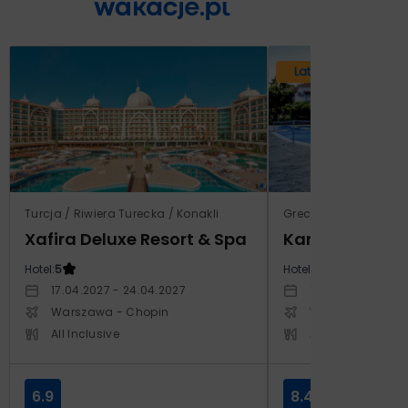
Lato 2026
Turcja / Riwiera Turecka / Konakli
Grecja / Samos / Vo
Xafira Deluxe Resort & Spa
Kampos Villag
Hotel:
5
Hotel:
3.5
17.04.2027 - 24.04.2027
10.10.2026 - 17.1
Warszawa - Chopin
Warszawa - Cho
All Inclusive
All Inclusive
6.9
8.4