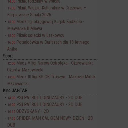
Piknik rodzinny w Wachu
14:00
Piknik Wiejski Kulturalnie w Drężewie –
15:00
Kurpiowskie Smaki 2026
Mecz ligi okręgowej Kurpik Kadzidło -
15:00
Mławianka II Mława
Piknik sołecki w Laskowcu
15:00
Potańcówka w Durlasach dla 18-letniego
16:00
Antka
Sport
Mecz V ligi Narew Ostrołęka - Ożarowianka
12:00
Ożarów Mazowiecki
Mecz III ligi KS CK Troszyn - Mazovia Mińsk
13:00
Mazowiecki
Kino JANTAR
PSI PATROL I DINOZAURY - 2D DUB
14:00
PSI PATROL I DINOZAURY - 2D DUB
16:00
ODZYSKANY - 2D
16:15
SPIDER-MAN CAŁKIEM NOWY DZIEŃ - 2D
17:50
DUB