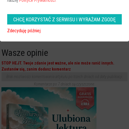
naszej
Polityce Prywatności.
CHCĘ KORZYSTAĆ Z SERWISU I WYRAŻAM ZGODĘ
Sąd poszukiwał nastolatka.
Motocyklista wjechał w
Zatrzymano go w gminie
prywatne auto policjanta. Był
Rzekuń
pijany
Zdecyduję później
Wasze opinie
STOP HEJT. Twoje zdanie jest ważne, ale nie może ranić innych.
Zastanów się, zanim dodasz komentarz
Brak możliwości komentowania artykułu po trzech dniach od daty publikacji.
Komentarze po 7 dniach są czyszczone.