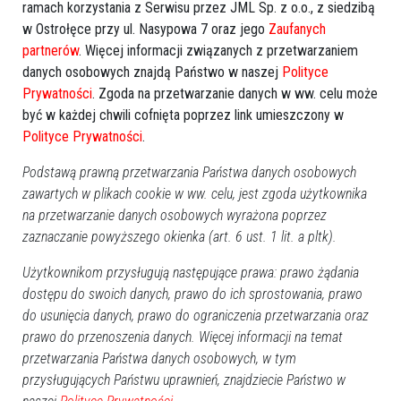
ramach korzystania z Serwisu przez JML Sp. z o.o., z siedzibą
w Ostrołęce przy ul. Nasypowa 7 oraz jego
Zaufanych
Tajemnicze zaginięcie 59-
Wypadek drogowy w
partnerów
. Więcej informacji związanych z przetwarzaniem
letniej kobiety. Poszukiwania
Józefowie. 23-latek nie
zakrojone na szeroką skalę
zachował bezpiecznego
danych osobowych znajdą Państwo w naszej
Polityce
[ZDJĘCIA]
odstępu
Prywatności
. Zgoda na przetwarzanie danych w ww. celu może
być w każdej chwili cofnięta poprzez link umieszczony w
Polityce Prywatności
.
Podstawą prawną przetwarzania Państwa danych osobowych
zawartych w plikach cookie w ww. celu, jest zgoda użytkownika
na przetwarzanie danych osobowych wyrażona poprzez
zaznaczanie powyższego okienka (art. 6 ust. 1 lit. a pltk).
20-letni przestępca
W wypadku zginął 29-latek.
zatrzymany w Myszyńcu
Sąd Najwyższy: "Kasacja jest
Użytkownikom przysługują następujące prawa: prawo żądania
zasadna". Sprawa wraca do
dostępu do swoich danych, prawo do ich sprostowania, prawo
Ostrołęki
do usunięcia danych, prawo do ograniczenia przetwarzania oraz
prawo do przenoszenia danych. Więcej informacji na temat
przetwarzania Państwa danych osobowych, w tym
przysługujących Państwu uprawnień, znajdziecie Państwo w