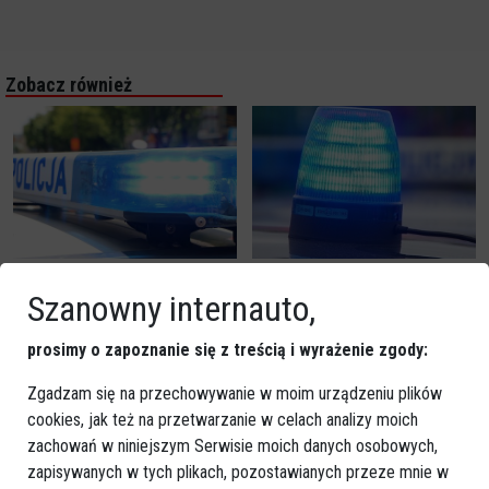
Zobacz również
Oszustwo na 13 tysięcy
Nieudana próba kradzieży
złotych w Ostrołęce!
samochodów w Myszyńcu.
Szanowny internauto,
Ostrożnie z linkami od
Złodziei spłoszył
kupujących!
przypadkowy przechodzeń!
prosimy o zapoznanie się z treścią i wyrażenie zgody:
Zgadzam się na przechowywanie w moim urządzeniu plików
cookies, jak też na przetwarzanie w celach analizy moich
zachowań w niniejszym Serwisie moich danych osobowych,
zapisywanych w tych plikach, pozostawianych przeze mnie w