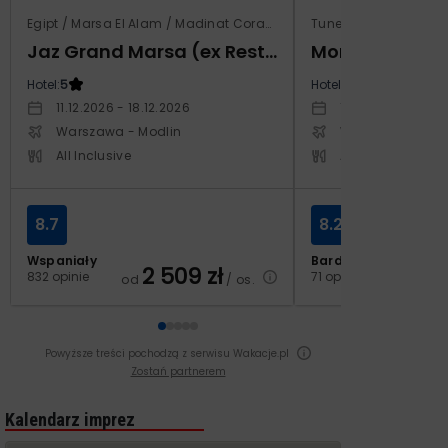
Egipt / Marsa El Alam / Madinat Coraya
Tunezja / Al-Mahdijj
Jaz Grand Marsa (ex Resta Grand Resort)
Monarque El F
Hotel:
5
Hotel:
4
11.12.2026 - 18.12.2026
19.11.2026 - 26.11
Warszawa - Modlin
Warszawa - Cho
All Inclusive
All Inclusive
8.7
8.2
Wspaniały
Bardzo dobry
2 509
zł
2
832 opinie
71 opinii
od
/ os.
od
Powyższe treści pochodzą z serwisu Wakacje.pl
Zostań partnerem
Kalendarz imprez