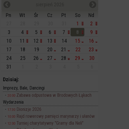
sierpień 2026
Pn
Wt
Śr
Cz
Pt
So
Nd
27
28
29
30
31
1
2
3
4
5
6
7
8
9
10
11
12
13
14
15
16
17
18
19
20
21
22
23
24
25
26
27
28
29
30
31
1
2
3
4
5
6
Dzisiaj:
Imprezy, Bale, Dancingi
Zabawa odpustowa w Brodowych Łąkach
20:00
Wydarzenia
Dionizje 2026
17:30
Rajd rowerowy pamięci marynarzy i ułanów
10:00
Turniej charytatywny "Gramy dla Neli"
12:00