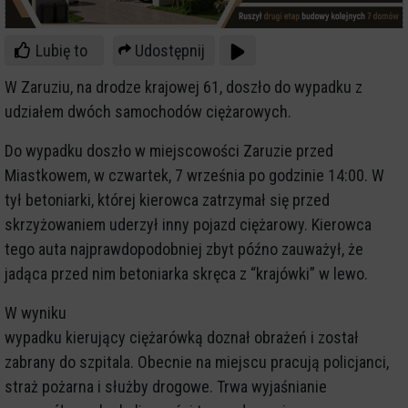
Lubię to
Udostępnij
W Zaruziu, na drodze krajowej 61, doszło do wypadku z
udziałem dwóch samochodów ciężarowych.
Do wypadku doszło w miejscowości Zaruzie przed
Miastkowem, w czwartek, 7 września po godzinie 14:00. W
tył betoniarki, której kierowca zatrzymał się przed
skrzyżowaniem uderzył inny pojazd ciężarowy. Kierowca
tego auta najprawdopodobniej zbyt późno zauważył, że
jadąca przed nim betoniarka skręca z “krajówki” w lewo.
W wyniku
wypadku kierujący ciężarówką doznał obrażeń i został
zabrany do szpitala. Obecnie na miejscu pracują policjanci,
straż pożarna i służby drogowe. Trwa wyjaśnianie