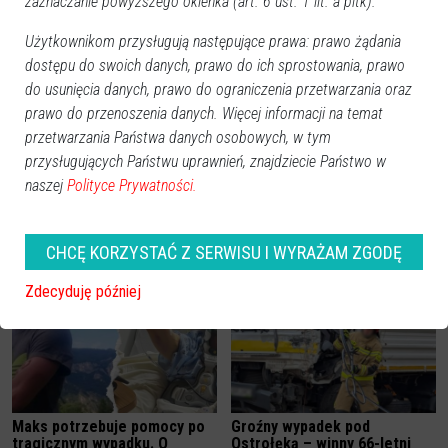
zaznaczanie powyższego okienka (art. 6 ust. 1 lit. a pltk).
Zobacz również
Użytkownikom przysługują następujące prawa: prawo żądania
dostępu do swoich danych, prawo do ich sprostowania, prawo
do usunięcia danych, prawo do ograniczenia przetwarzania oraz
prawo do przenoszenia danych. Więcej informacji na temat
przetwarzania Państwa danych osobowych, w tym
przysługujących Państwu uprawnień, znajdziecie Państwo w
naszej
Polityce Prywatności.
Proces nożownika ze szkoły
Wypadek w Czarnowcu!
w Kadzidle. Albert G. wygłosił
Zderzenie motocykla z
oświadczenie. Zwrócił się do
osobówką, ranne dwie osoby
ofiar
[ZDJĘCIA]
CHCĘ KORZYSTAĆ Z SERWISU I WYRAŻAM ZGODĘ
Zdecyduję później
Maks potrzebuje pomocy po
Groźny wypadek pod
tragicznym wypadku. O
Ostrołęką – winny 66-letni