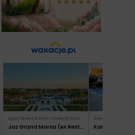
Lato 2026
Egipt / Marsa El Alam / Madinat Coraya
Grecja / Samos / Vo
Jaz Grand Marsa (ex Resta Grand Resort)
Kampos Villag