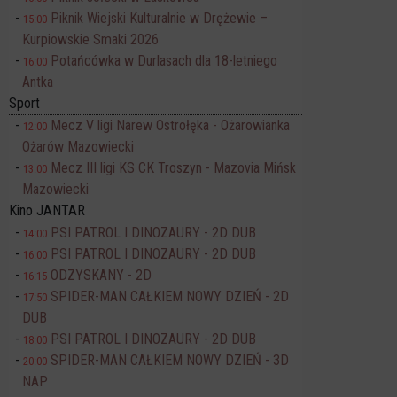
Piknik Wiejski Kulturalnie w Drężewie –
15:00
Kurpiowskie Smaki 2026
Potańcówka w Durlasach dla 18-letniego
16:00
Antka
Sport
Mecz V ligi Narew Ostrołęka - Ożarowianka
12:00
Ożarów Mazowiecki
Mecz III ligi KS CK Troszyn - Mazovia Mińsk
13:00
Mazowiecki
Kino JANTAR
PSI PATROL I DINOZAURY - 2D DUB
14:00
PSI PATROL I DINOZAURY - 2D DUB
16:00
ODZYSKANY - 2D
16:15
SPIDER-MAN CAŁKIEM NOWY DZIEŃ - 2D
17:50
DUB
PSI PATROL I DINOZAURY - 2D DUB
18:00
SPIDER-MAN CAŁKIEM NOWY DZIEŃ - 3D
20:00
NAP