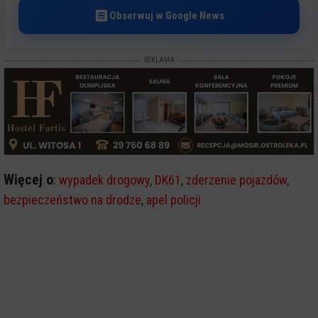
Obserwuj w Google News
REKLAMA
Więcej o
:
wypadek drogowy
,
DK61
,
zderzenie pojazdów
,
bezpieczeństwo na drodze
,
apel policji