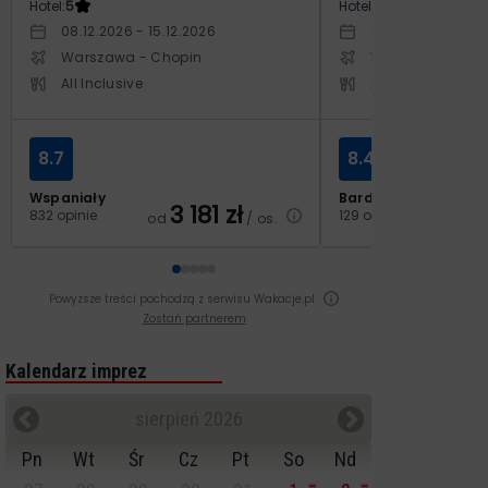
Hotel:
5
Hotel:
3.5
08.12.2026 - 15.12.2026
03.10.2026 - 10.1
Warszawa - Chopin
Warszawa - Cho
All Inclusive
All Inclusive
8.7
8.4
Wspaniały
Bardzo dobry
3 181
zł
2
832 opinie
129 opinii
od
/ os.
od
Powyższe treści pochodzą z serwisu Wakacje.pl
Zostań partnerem
Kalendarz imprez
sierpień 2026
Pn
Wt
Śr
Cz
Pt
So
Nd