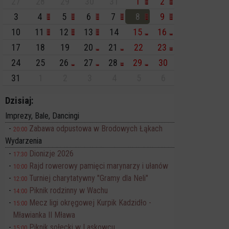
27
28
29
30
31
1
2
3
4
5
6
7
8
9
10
11
12
13
14
15
16
17
18
19
20
21
22
23
24
25
26
27
28
29
30
31
1
2
3
4
5
6
Dzisiaj:
Imprezy, Bale, Dancingi
Zabawa odpustowa w Brodowych Łąkach
20:00
Wydarzenia
Dionizje 2026
17:30
Rajd rowerowy pamięci marynarzy i ułanów
10:00
Turniej charytatywny "Gramy dla Neli"
12:00
Piknik rodzinny w Wachu
14:00
Mecz ligi okręgowej Kurpik Kadzidło -
15:00
Mławianka II Mława
Piknik sołecki w Laskowcu
15:00