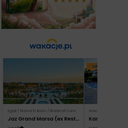
Lato 2026
Egipt / Marsa El Alam / Madinat Coraya
Grecja / Samos / Vo
Jaz Grand Marsa (ex Resta Grand Resort)
Kampos Villag