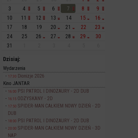
3
4
5
6
7
8
9
10
11
12
13
14
15
16
17
18
19
20
21
22
23
24
25
26
27
28
29
30
31
1
2
3
4
5
6
Dzisiaj:
Wydarzenia
Dionizje 2026
17:30
Kino JANTAR
PSI PATROL I DINOZAURY - 2D DUB
16:00
ODZYSKANY - 2D
16:15
SPIDER-MAN CAŁKIEM NOWY DZIEŃ - 2D
17:50
DUB
PSI PATROL I DINOZAURY - 2D DUB
18:00
SPIDER-MAN CAŁKIEM NOWY DZIEŃ - 3D
20:00
NAP