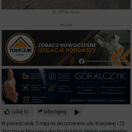
fot. OSP Myszyniec
REKLAMA
Lubię to
Udostępnij
W poniedziałek, 5 maja na skrzyżowaniu ulic Kolejowej i 23
Stycznia w Myszyńcu doszło do kolizji dwóch samochodów.