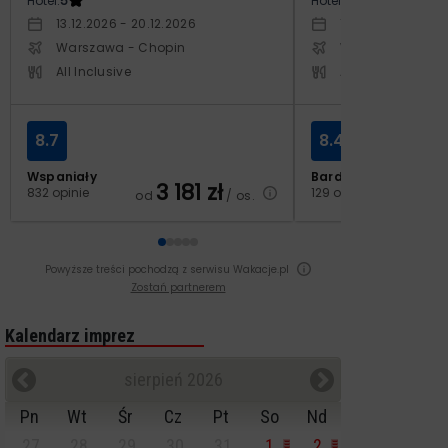
Hotel:
5
Hotel:
3.5
13.12.2026 - 20.12.2026
10.10.2026 - 17.1
Warszawa - Chopin
Warszawa - Cho
All Inclusive
All Inclusive
8.7
8.4
Wspaniały
Bardzo dobry
3 181
zł
2
832 opinie
129 opinii
od
/ os.
od
Powyższe treści pochodzą z serwisu Wakacje.pl
Zostań partnerem
Kalendarz imprez
sierpień 2026
Pn
Wt
Śr
Cz
Pt
So
Nd
27
28
29
30
31
1
2