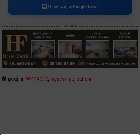
Obserwuj w Google News
REKLAMA
Więcej o
:
WYPADEK
,
myszyniec
,
policja