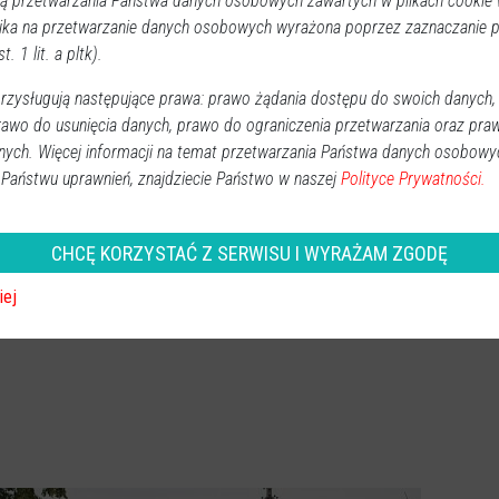
 przetwarzania Państwa danych osobowych zawartych w plikach cookie w
ika na przetwarzanie danych osobowych wyrażona poprzez zaznaczanie
t. 1 lit. a pltk).
k rekonstrukcja historyczna Rzekuń
,
wpadł pod konia
zysługują następujące prawa: prawo żądania dostępu do swoich danych,
rawo do usunięcia danych, prawo do ograniczenia przetwarzania oraz pra
nych. Więcej informacji na temat przetwarzania Państwa danych osobowy
 Państwu uprawnień, znajdziecie Państwo w naszej
Polityce Prywatności.
CHCĘ KORZYSTAĆ Z SERWISU I WYRAŻAM ZGODĘ
iej