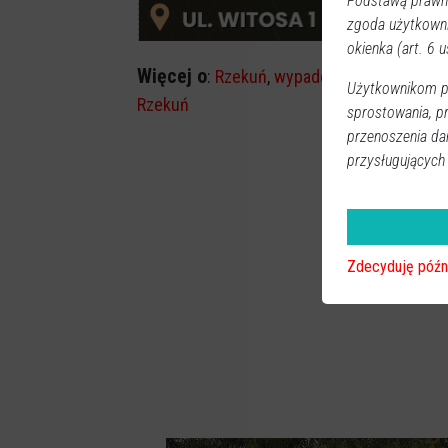
Podstawą prawną
zgoda użytkown
okienka (art. 6 us
Więcej o
:
Rzekuń
,
wypadek Rzekuń
,
wypade
Użytkownikom pr
Rzekuń
sprostowania, p
przenoszenia da
przysługujących
Zdecyduję późn