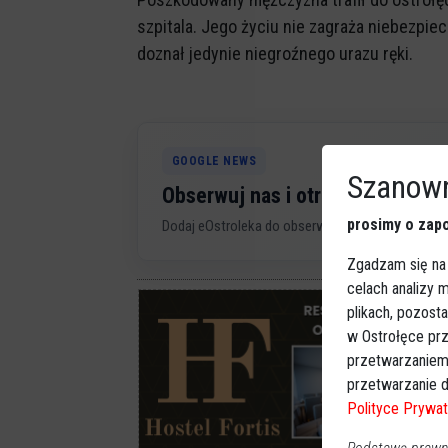
szpitala. Jego życiu nie zagraża niebezpie
doznał jedynie niegroźnego urazu ręki.
GOOGLE NEWS
Szanown
Obserwuj nas i otrzymuj nowe 
prosimy o zapo
Dodaj eOstroleka do obserwowanych źródeł w G
Zgadzam się na
celach analizy
plikach, pozost
w Ostrołęce prz
przetwarzaniem
przetwarzanie d
Polityce Prywat