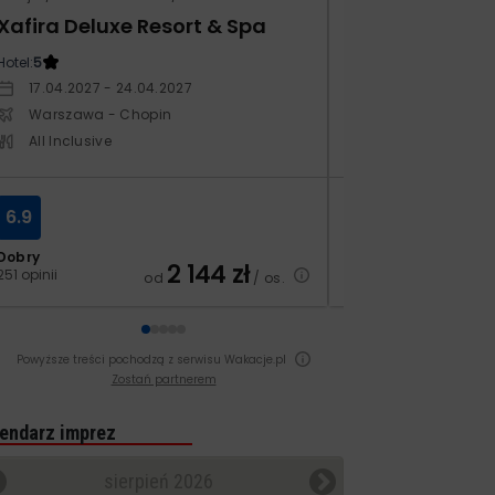
Xafira Deluxe Resort & Spa
Kampos Villag
Hotel:
5
Hotel:
3.5
17.04.2027 - 24.04.2027
10.10.2026 - 17.1
Warszawa - Chopin
Warszawa - Ch
All Inclusive
All Inclusive
6.9
8.4
Dobry
Bardzo dobry
2 144
zł
251 opinii
129 opinii
od
/ os.
Powyższe treści pochodzą z serwisu Wakacje.pl
Zostań partnerem
endarz imprez
sierpień 2026