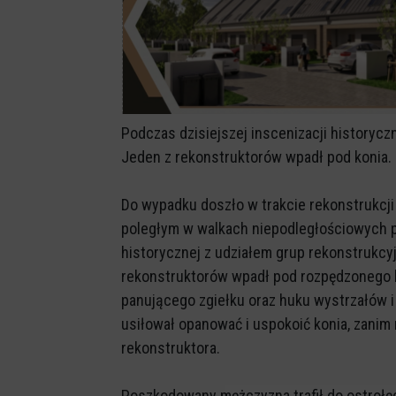
Podczas dzisiejszej inscenizacji historyc
Jeden z rekonstruktorów wpadł pod konia. M
Do wypadku doszło w trakcie rekonstrukcji
poległym w walkach niepodległościowych p
historycznej z udziałem grup rekonstrukcy
rekonstruktorów wpadł pod rozpędzonego k
panującego zgiełku oraz huku wystrzałów i 
usiłował opanować i uspokoić konia, zanim 
rekonstruktora.
Poszkodowany mężczyzna trafił do ostrołę