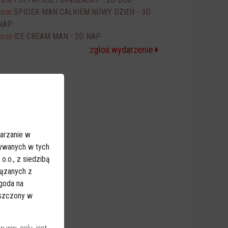
18:00
SPIDER-MAN CAŁKIEM NOWY DZIEŃ - 3D
20:00
NAP
ICE CREAM MAN - 2D NAP
20:30
zgłoś wydarzenie
arzanie w
sywanych w tych
.o., z siedzibą
iązanych z
Zgoda na
eszczony w