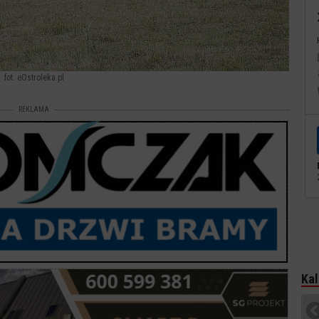
fot. eOstroleka.pl
REKLAMA
Kal