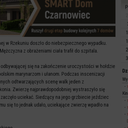
P
2
1
1
znej w Rzekuniu doszło do niebezpiecznego wypadku.
2
ężczyzna z obrażeniami ciała trafił do szpitala.
3
 odbywającej się na zakończenie uroczystości w hołdzie
Dz
olskim marynarzom i ułanom. Podczas inscenizacji
Wy
jnych odtwarzających scenę walk jeden z
onia. Zwierzę najprawdopodobniej wystraszyło się
Ki
zaczęło uciekać. Siedzący na jego grzbiecie jeździec
mu się to jednak udało, uciekające zwierzę wpadło na
ckiego