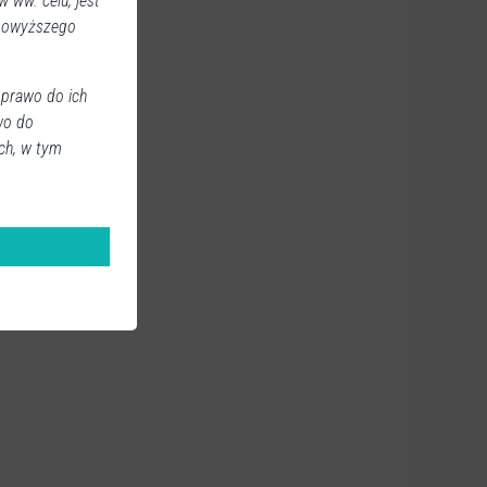
 ww. celu, jest
 powyższego
 prawo do ich
wo do
ch, w tym