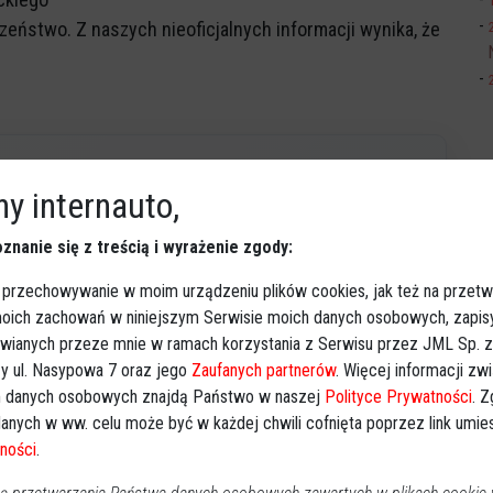
czeństwo. Z naszych nieoficjalnych informacji wynika, że
y internauto,
Obserwuj w Google News
wiadomości
znanie się z treścią i wyrażenie zgody:
oogle News.
 przechowywanie w moim urządzeniu plików cookies, jak też na przetw
REKLAMA
 moich zachowań w niniejszym Serwisie moich danych osobowych, zapi
awianych przeze mnie w ramach korzystania z Serwisu przez JML Sp. z o
y ul. Nasypowa 7 oraz jego
Zaufanych partnerów
. Więcej informacji zw
 danych osobowych znajdą Państwo w naszej
Polityce Prywatności
. 
anych w ww. celu może być w każdej chwili cofnięta poprzez link umi
ności
.