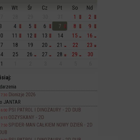
n
Wt
Śr
Cz
Pt
So
Nd
7
28
29
30
31
1
2
3
4
5
6
7
8
9
0
11
12
13
14
15
16
7
18
19
20
21
22
23
4
25
26
27
28
29
30
1
1
2
3
4
5
6
isiaj:
darzenia
Dionizje 2026
17:30
no JANTAR
PSI PATROL I DINOZAURY - 2D DUB
16:00
ODZYSKANY - 2D
16:15
SPIDER-MAN CAŁKIEM NOWY DZIEŃ - 2D
17:50
DUB
PSI PATROL I DINOZAURY - 2D DUB