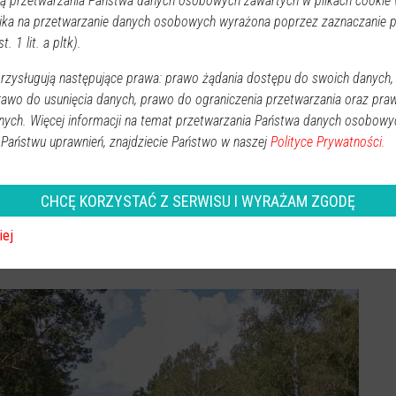
 przetwarzania Państwa danych osobowych zawartych w plikach cookie w
ika na przetwarzanie danych osobowych wyrażona poprzez zaznaczanie
t. 1 lit. a pltk).
zysługują następujące prawa: prawo żądania dostępu do swoich danych,
rawo do usunięcia danych, prawo do ograniczenia przetwarzania oraz pra
nych. Więcej informacji na temat przetwarzania Państwa danych osobowy
 Państwu uprawnień, znajdziecie Państwo w naszej
Polityce Prywatności.
CHCĘ KORZYSTAĆ Z SERWISU I WYRAŻAM ZGODĘ
iej