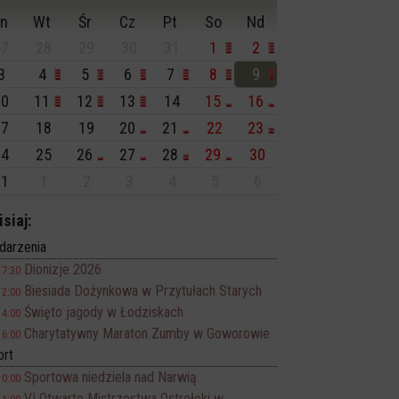
n
Wt
Śr
Cz
Pt
So
Nd
7
28
29
30
31
1
2
3
4
5
6
7
8
9
0
11
12
13
14
15
16
7
18
19
20
21
22
23
4
25
26
27
28
29
30
1
1
2
3
4
5
6
isiaj:
darzenia
Dionizje 2026
17:30
Biesiada Dożynkowa w Przytułach Starych
12:00
Święto jagody w Łodziskach
14:00
Charytatywny Maraton Zumby w Goworowie
16:00
ort
Sportowa niedziela nad Narwią
10:00
VI Otwarte Mistrzostwa Ostrołęki w