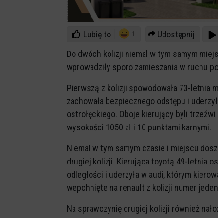
Lubię to
Udostępnij
1
Do dwóch kolizji niemal w tym samym miej
wprowadziły sporo zamieszania w ruchu poj
Pierwszą z kolizji spowodowała 73-letnia m
zachowała bezpiecznego odstępu i uderzyła
ostrołęckiego. Oboje kierujący byli trzeźw
wysokości 1050 zł i 10 punktami karnymi.
Niemal w tym samym czasie i miejscu doszł
drugiej kolizji. Kierująca toyotą 49-letnia
odległości i uderzyła w audi, którym kierow
wepchnięte na renault z kolizji numer jede
Na sprawczynię drugiej kolizji również nał