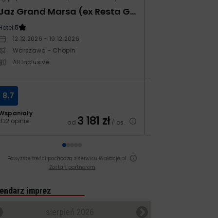
Jaz Grand Marsa (ex Resta Grand Resort)
Kampos Villag
Hotel:
5
Hotel:
3.5
12.12.2026 - 19.12.2026
10.10.2026 - 17.1
Warszawa - Chopin
Warszawa - Ch
All Inclusive
All Inclusive
8.7
8.4
Wspaniały
Bardzo dobry
3 181
zł
832 opinie
129 opinii
od
/ os.
Powyższe treści pochodzą z serwisu Wakacje.pl
Zostań partnerem
endarz imprez
sierpień 2026