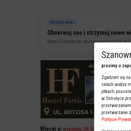
GOOGLE NEWS
Obserwuj nas i otrzymuj nowe 
Dodaj eOstroleka do obserwowanych źródeł w G
Szanown
prosimy o zapo
Zgadzam się na
celach analizy
plikach, pozost
w Ostrołęce prz
przetwarzaniem
przetwarzanie d
Polityce Prywat
Więcej o
:
wypadek
,
DK 53
,
Szwendrowy M