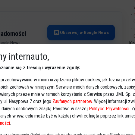
Obserwuj w Google News
wiadomości
oogle News.
Ki
y internauto,
REKLAMA
znanie się z treścią i wyrażenie zgody:
 przechowywanie w moim urządzeniu plików cookies, jak też na przetw
 moich zachowań w niniejszym Serwisie moich danych osobowych, zapi
awianych przeze mnie w ramach korzystania z Serwisu przez JML Sp. z o
y ul. Nasypowa 7 oraz jego
Zaufanych partnerów
. Więcej informacji zw
 danych osobowych znajdą Państwo w naszej
Polityce Prywatności
. 
anych w ww. celu może być w każdej chwili cofnięta poprzez link umi
ności
.
ost