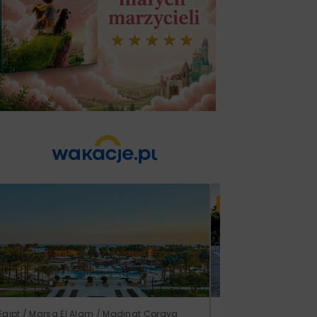
Lato 2026
Egipt / Marsa El Alam / Madinat Coraya
Grecja / Samos / Vo