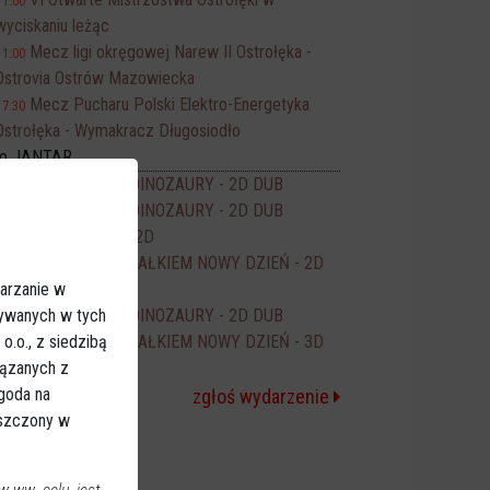
11:00
wyciskaniu leżąc
Mecz ligi okręgowej Narew II Ostrołęka -
11:00
Ostrovia Ostrów Mazowiecka
Mecz Pucharu Polski Elektro-Energetyka
17:30
Ostrołęka - Wymakracz Długosiodło
no JANTAR
PSI PATROL I DINOZAURY - 2D DUB
14:00
PSI PATROL I DINOZAURY - 2D DUB
16:00
ODZYSKANY - 2D
16:15
SPIDER-MAN CAŁKIEM NOWY DZIEŃ - 2D
17:50
arzanie w
DUB
sywanych w tych
PSI PATROL I DINOZAURY - 2D DUB
18:00
.o., z siedzibą
SPIDER-MAN CAŁKIEM NOWY DZIEŃ - 3D
20:00
iązanych z
NAP
Zgoda na
zgłoś wydarzenie
eszczony w