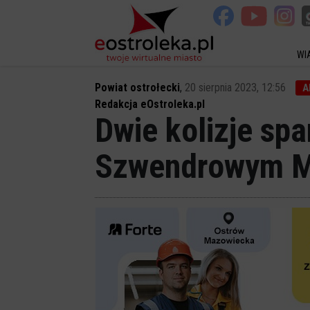
WI
Powiat ostrołecki
,
20 sierpnia 2023, 12:56
A
Redakcja eOstroleka.pl
Dwie kolizje spa
Szwendrowym M