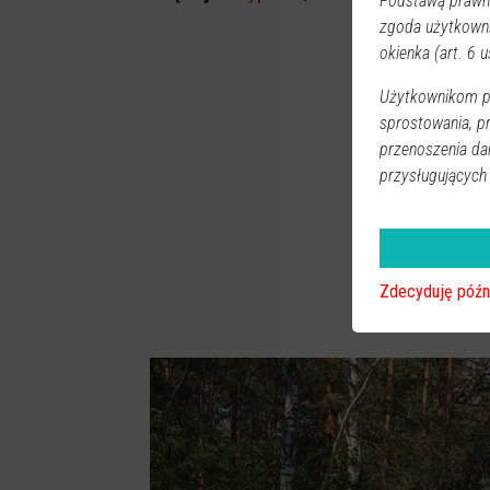
Podstawą prawną
zgoda użytkown
okienka (art. 6 us
Użytkownikom pr
sprostowania, p
przenoszenia da
przysługujących
Zdecyduję późn