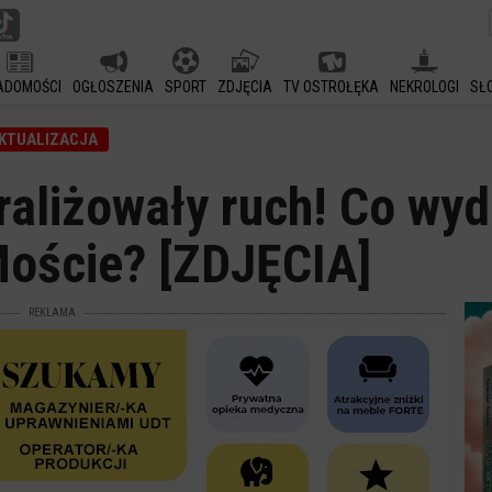
ADOMOŚCI
OGŁOSZENIA
SPORT
ZDJĘCIA
TV OSTROŁĘKA
NEKROLOGI
SŁ
KTUALIZACJA
raliżowały ruch! Co wyd
oście? [ZDJĘCIA]
REKLAMA