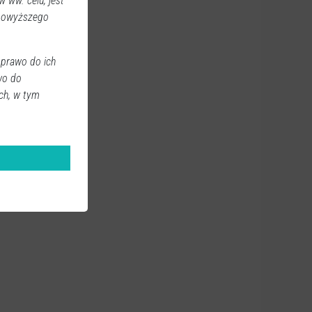
 ww. celu, jest
 powyższego
 prawo do ich
wo do
ch, w tym