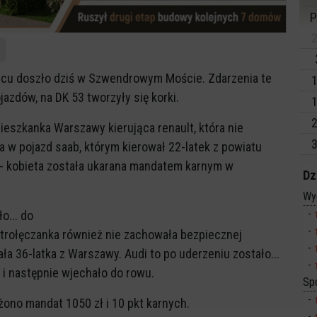
P
2
scu doszło dziś w Szwendrowym Moście. Zdarzenia te
1
azdów, na DK 53 tworzyły się korki.
1
2
ieszkanka Warszawy kierująca renault, która nie
3
 w pojazd saab, którym kierował 22-latek z powiatu
i - kobieta została ukarana mandatem karnym w
Dz
Wy
o... do
 ostrołęczanka również nie zachowała bezpiecznej
ała 36-latka z Warszawy. Audi to po uderzeniu zostało...
n i następnie wjechało do rowu.
Sp
ożono mandat 1050 zł i 10 pkt karnych.