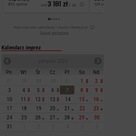
3 181
zł
2
832 opinie
129 opinii
od
/ os.
od
Powyższe treści pochodzą z serwisu Wakacje.pl
Zostań partnerem
Kalendarz imprez
sierpień 2026
Pn
Wt
Śr
Cz
Pt
So
Nd
27
28
29
30
31
1
2
3
4
5
6
7
8
9
10
11
12
13
14
15
16
17
18
19
20
21
22
23
24
25
26
27
28
29
30
31
1
2
3
4
5
6