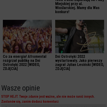
Miejskiej przy ul.
Wioślarskiej. Mamy dla Was
konkurs!
Co za energia! Afromental
Dni Ostrołęki 2022
rozgrzał publikę na Dni
wystartowały. Jako pierwszy
Ostrołęki 2022 [WIDEO,
zagrał Julian Lesiński [WIDEO,
ZDJĘCIA]
ZDJĘCIA]
Wasze opinie
STOP HEJT. Twoje zdanie jest ważne, ale nie może ranić innych.
Zastanów się, zanim dodasz komentarz