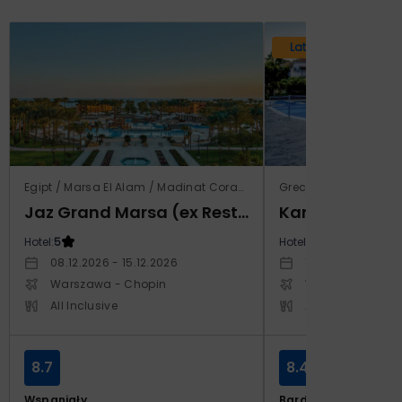
Lato 2026
Egipt / Marsa El Alam / Madinat Coraya
Grecja / Samos / Vo
Jaz Grand Marsa (ex Resta Grand Resort)
Kampos Villag
Hotel:
5
Hotel:
3.5
08.12.2026 - 15.12.2026
10.10.2026 - 17.1
Warszawa - Chopin
Warszawa - Cho
All Inclusive
All Inclusive
8.7
8.4
Wspaniały
Bardzo dobry