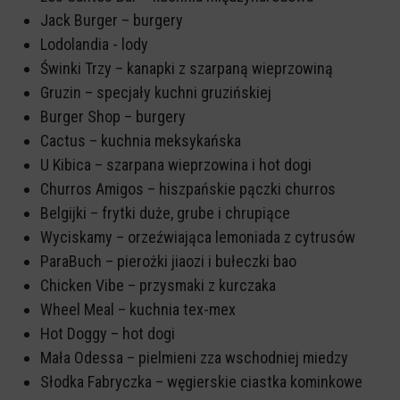
Jack Burger – burgery
Lodolandia - lody
Świnki Trzy – kanapki z szarpaną wieprzowiną
Gruzin – specjały kuchni gruzińskiej
Burger Shop – burgery
Cactus – kuchnia meksykańska
U Kibica – szarpana wieprzowina i hot dogi
Churros Amigos – hiszpańskie pączki churros
Belgijki – frytki duże, grube i chrupiące
Wyciskamy – orzeźwiająca lemoniada z cytrusów
ParaBuch – pierożki jiaozi i bułeczki bao
Chicken Vibe – przysmaki z kurczaka
Wheel Meal – kuchnia tex-mex
Hot Doggy – hot dogi
Mała Odessa – pielmieni zza wschodniej miedzy
Słodka Fabryczka – węgierskie ciastka kominkowe