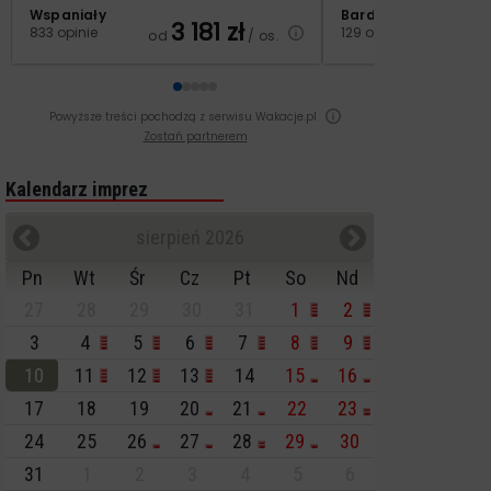
Wspaniały
Bardzo dobry
3 181
zł
2
833 opinie
129 opinii
od
/ os.
od
Powyższe treści pochodzą z serwisu Wakacje.pl
Zostań partnerem
Kalendarz imprez
sierpień 2026
Pn
Wt
Śr
Cz
Pt
So
Nd
27
28
29
30
31
1
2
3
4
5
6
7
8
9
10
11
12
13
14
15
16
17
18
19
20
21
22
23
24
25
26
27
28
29
30
31
1
2
3
4
5
6