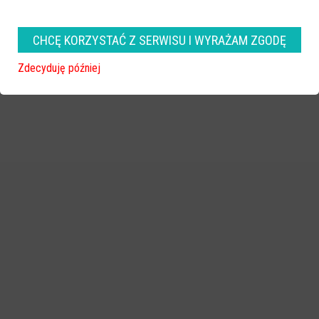
zobacz więcej zdjęć
CHCĘ KORZYSTAĆ Z SERWISU I WYRAŻAM ZGODĘ
Zdecyduję później