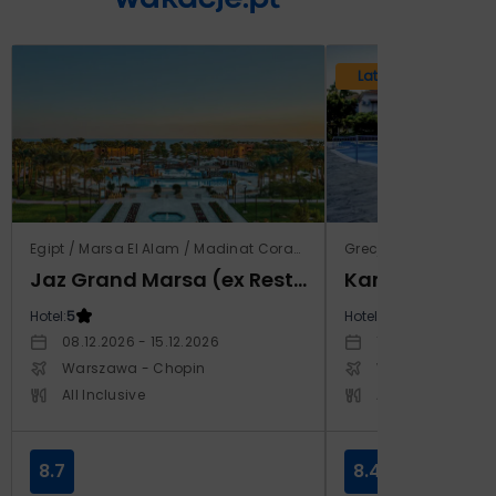
Lato 2026
Egipt / Marsa El Alam / Madinat Coraya
Grecja / Samos / Vo
Jaz Grand Marsa (ex Resta Grand Resort)
Kampos Villag
Hotel:
5
Hotel:
3.5
08.12.2026 - 15.12.2026
10.10.2026 - 17.1
Warszawa - Chopin
Warszawa - Cho
All Inclusive
All Inclusive
8.7
8.4