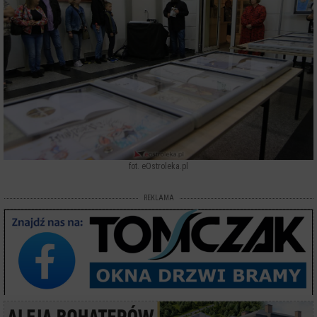
fot. eOstroleka.pl
REKLAMA