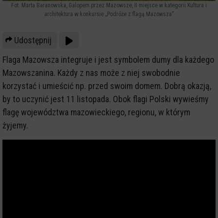
Fot. Marta Baranowska, Galopem przez Mazowsze, II miejsce w kategorii Kultura i
architektura w konkursie „Podróże z flagą Mazowsza”
Udostępnij
Flaga Mazowsza integruje i jest symbolem dumy dla każdego
Mazowszanina. Każdy z nas może z niej swobodnie
korzystać i umieścić np. przed swoim domem. Dobrą okazją,
by to uczynić jest 11 listopada. Obok flagi Polski wywieśmy
flagę województwa mazowieckiego, regionu, w którym
żyjemy.