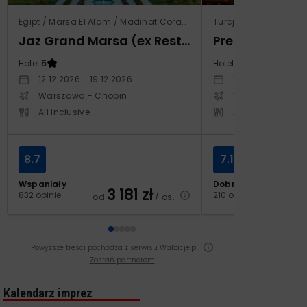
Egipt / Marsa El Alam / Madinat Coraya
Turcja / Riwiera Tur
Jaz Grand Marsa (ex Resta Grand Resort)
Prestige Alan
Hotel:
5
Hotel:
5
12.12.2026 - 19.12.2026
14.10.2026 - 21.1
Warszawa - Chopin
Warszawa - Cho
All Inclusive
All Inclusive
8.7
7.1
Wspaniały
Dobry
3 181
zł
2
832 opinie
210 opinii
od
/ os.
od
Powyższe treści pochodzą z serwisu Wakacje.pl
Zostań partnerem
Kalendarz imprez