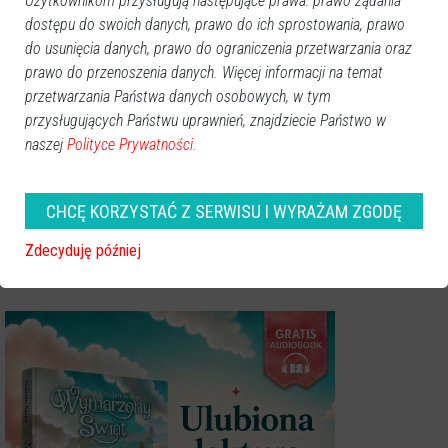
Użytkownikom przysługują następujące prawa: prawo żądania
Artykuł sponsorowany.
dostępu do swoich danych, prawo do ich sprostowania, prawo
do usunięcia danych, prawo do ograniczenia przetwarzania oraz
prawo do przenoszenia danych. Więcej informacji na temat
przetwarzania Państwa danych osobowych, w tym
GOOGLE NEWS
przysługujących Państwu uprawnień, znajdziecie Państwo w
Obserwuj nas i otrzymuj nowe wiadomości
naszej
Polityce Prywatności.
Dodaj eOstroleka do obserwowanych źródeł w Google News.
Obserwuj w Google News
CHCĘ KORZYSTAĆ Z SERWISU I WYRAŻAM ZGODĘ
Zdecyduję później
Zobacz również