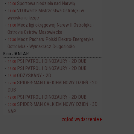
Sportowa niedziela nad Narwią
10:00
VI Otwarte Mistrzostwa Ostrołęki w
11:00
wyciskaniu leżąc
Mecz ligi okręgowej Narew II Ostrołęka -
11:00
Ostrovia Ostrów Mazowiecka
Mecz Pucharu Polski Elektro-Energetyka
17:30
Ostrołęka - Wymakracz Długosiodło
Kino JANTAR
PSI PATROL I DINOZAURY - 2D DUB
14:00
PSI PATROL I DINOZAURY - 2D DUB
16:00
ODZYSKANY - 2D
16:15
SPIDER-MAN CAŁKIEM NOWY DZIEŃ - 2D
17:50
DUB
PSI PATROL I DINOZAURY - 2D DUB
18:00
SPIDER-MAN CAŁKIEM NOWY DZIEŃ - 3D
20:00
NAP
zgłoś wydarzenie