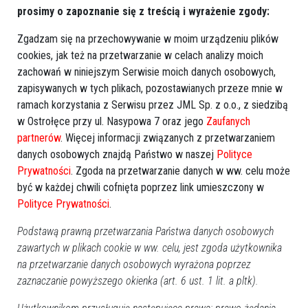
prosimy o zapoznanie się z treścią i wyrażenie zgody:
Za nami czwarta edycja konkursu fotograficznego. Setki
Zgadzam się na przechowywanie w moim urządzeniu plików
zgłoszonych zdjęć i setki historii zapisanych w kadrach – jak
cookies, jak też na przetwarzanie w celach analizy moich
co roku, wybór nie był łatwy. W dwóch kategoriach – „Kultura
zachowań w niniejszym Serwisie moich danych osobowych,
i architektura” oraz „Natura” powstały niezwykłe fotografie –
zapisywanych w tych plikach, pozostawianych przeze mnie w
pełne emocji, piękna i dumy z Mazowsza. – Dziękujemy
ramach korzystania z Serwisu przez JML Sp. z o.o., z siedzibą
wszystkim, którzy w te wakacje zabrali ze sobą flagę
w Ostrołęce przy ul. Nasypowa 7 oraz jego
Zaufanych
Mazowsza w podróże małe i duże – po regionie, po Polsce i
partnerów
. Więcej informacji związanych z przetwarzaniem
po świecie. Dzięki Wam trafiła m.in. do Hiszpanii, Szwajcarii,
danych osobowych znajdą Państwo w naszej
Polityce
Prywatności
. Zgoda na przetwarzanie danych w ww. celu może
USA, Tajlandii, Kambodży czy Australii! – podsumowała
być w każdej chwili cofnięta poprzez link umieszczony w
Izabela Stelmańska, prezes Mazowieckiej Regionalnej
Polityce Prywatności
.
Organizacji Turystycznej.
Podstawą prawną przetwarzania Państwa danych osobowych
Organizatorami konkursu są Mazowiecka Regionalna
zawartych w plikach cookie w ww. celu, jest zgoda użytkownika
Organizacja Turystyczna i Agencja Rozwoju Mazowsza.
na przetwarzanie danych osobowych wyrażona poprzez
Wyniki na stronie
KONKURS "PODRÓŻE Z FLAGĄ
zaznaczanie powyższego okienka (art. 6 ust. 1 lit. a pltk).
MAZOWSZA" ROZSTRZYGNIĘTY - MROT