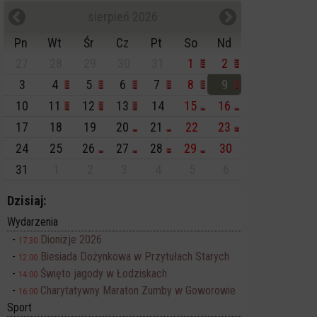
sierpień 2026
Pn
Wt
Śr
Cz
Pt
So
Nd
27
28
29
30
31
1
2
3
4
5
6
7
8
9
10
11
12
13
14
15
16
17
18
19
20
21
22
23
24
25
26
27
28
29
30
31
1
2
3
4
5
6
Dzisiaj:
Wydarzenia
Dionizje 2026
17:30
Biesiada Dożynkowa w Przytułach Starych
12:00
Święto jagody w Łodziskach
14:00
Charytatywny Maraton Zumby w Goworowie
16:00
Sport