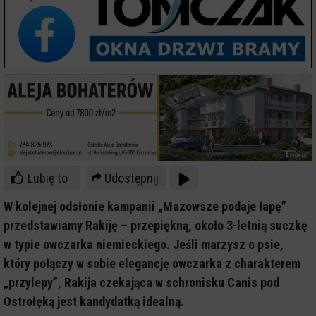
Lubię to
Udostępnij
W kolejnej odsłonie kampanii „Mazowsze podaje łapę”
przedstawiamy Rakiję – przepiękną, około 3-letnią suczkę
w typie owczarka niemieckiego. Jeśli marzysz o psie,
który połączy w sobie elegancję owczarka z charakterem
„przylepy”, Rakija czekająca w schronisku Canis pod
Ostrołęką jest kandydatką idealną.