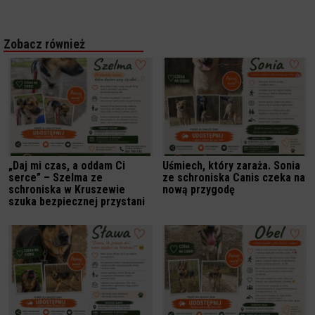
Zobacz również
„Daj mi czas, a oddam Ci
Uśmiech, który zaraża. Sonia
serce” – Szelma ze
ze schroniska Canis czeka na
schroniska w Kruszewie
nową przygodę
szuka bezpiecznej przystani