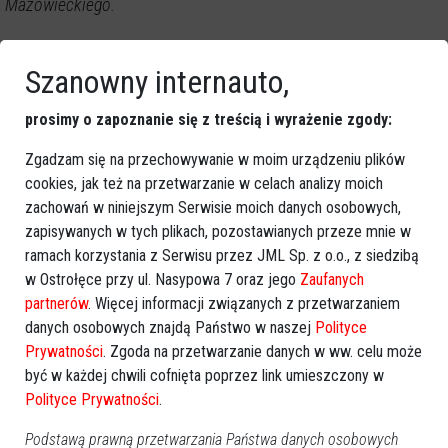
Mazowieckiego.
Szanowny internauto,
GOOGLE NEWS
prosimy o zapoznanie się z treścią i wyrażenie zgody:
Obserwuj nas i otrzymuj nowe wiadomości
Dodaj eOstroleka do obserwowanych źródeł w Google News.
Zgadzam się na przechowywanie w moim urządzeniu plików
cookies, jak też na przetwarzanie w celach analizy moich
Obserwuj w Google News
zachowań w niniejszym Serwisie moich danych osobowych,
zapisywanych w tych plikach, pozostawianych przeze mnie w
ramach korzystania z Serwisu przez JML Sp. z o.o., z siedzibą
REKLAMA
w Ostrołęce przy ul. Nasypowa 7 oraz jego
Zaufanych
partnerów
. Więcej informacji związanych z przetwarzaniem
danych osobowych znajdą Państwo w naszej
Polityce
Prywatności
. Zgoda na przetwarzanie danych w ww. celu może
być w każdej chwili cofnięta poprzez link umieszczony w
Polityce Prywatności
.
Więcej o
:
owczarek niemiecki
,
adopcja psa
,
schronisko
Podstawą prawną przetwarzania Państwa danych osobowych