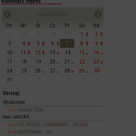
Kalendarz imprez
sierpień 2026
Pn
Wt
Śr
Cz
Pt
So
Nd
27
28
29
30
31
1
2
3
4
5
6
7
8
9
10
11
12
13
14
15
16
17
18
19
20
21
22
23
24
25
26
27
28
29
30
31
1
2
3
4
5
6
Dzisiaj:
Wydarzenia
Dionizje 2026
17:30
Kino JANTAR
PSI PATROL I DINOZAURY - 2D DUB
16:00
ODZYSKANY - 2D
16:15