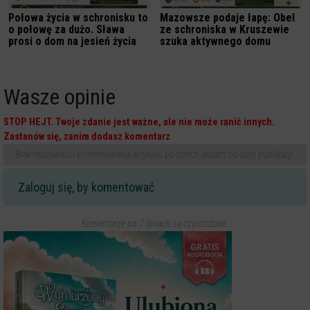
Połowa życia w schronisku to
Mazowsze podaje łapę: Obel
o połowę za dużo. Sława
ze schroniska w Kruszewie
prosi o dom na jesień życia
szuka aktywnego domu
Wasze opinie
STOP HEJT. Twoje zdanie jest ważne, ale nie może ranić innych.
Zastanów się, zanim dodasz komentarz
Brak możliwości komentowania artykułu po trzech dniach od daty publikacji.
Zaloguj się, by komentować
Komentarze po 7 dniach są czyszczone.