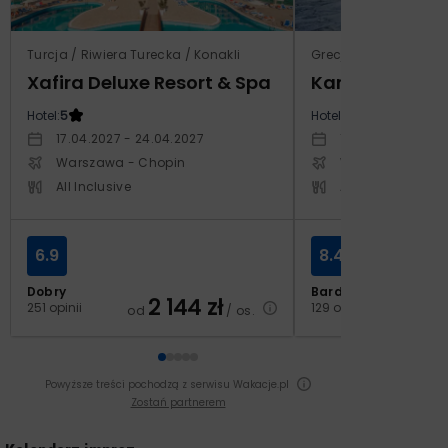
Turcja / Riwiera Turecka / Konakli
Grecja / Samos / Vo
Xafira Deluxe Resort & Spa
Kampos Villag
Hotel:
5
Hotel:
3.5
17.04.2027 - 24.04.2027
10.10.2026 - 17.1
Warszawa - Chopin
Warszawa - Cho
All Inclusive
All Inclusive
6.9
8.4
Dobry
Bardzo dobry
2 144
zł
2
251 opinii
129 opinii
od
/ os.
od
Powyższe treści pochodzą z serwisu Wakacje.pl
Zostań partnerem