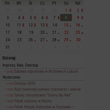
Pn
Wt
Śr
Cz
Pt
So
Nd
27
28
29
30
31
1
2
3
4
5
6
7
8
9
10
11
12
13
14
15
16
17
18
19
20
21
22
23
24
25
26
27
28
29
30
31
1
2
3
4
5
6
Dzisiaj:
Imprezy, Bale, Dancingi
Zabawa odpustowa w Brodowych Łąkach
20:00
Wydarzenia
Dionizje 2026
17:30
Rajd rowerowy pamięci marynarzy i ułanów
10:00
Turniej charytatywny "Gramy dla Neli"
12:00
Piknik rodzinny w Wachu
14:00
Piknik Wiejski Kulturalnie w Drężewie –
15:00