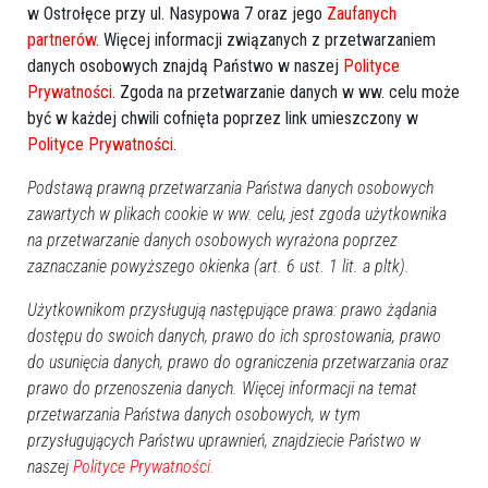
w Ostrołęce przy ul. Nasypowa 7 oraz jego
Zaufanych
partnerów
. Więcej informacji związanych z przetwarzaniem
danych osobowych znajdą Państwo w naszej
Polityce
Zobacz również
Prywatności
. Zgoda na przetwarzanie danych w ww. celu może
być w każdej chwili cofnięta poprzez link umieszczony w
Polityce Prywatności
.
Podstawą prawną przetwarzania Państwa danych osobowych
zawartych w plikach cookie w ww. celu, jest zgoda użytkownika
na przetwarzanie danych osobowych wyrażona poprzez
Miał 140 kn/h na
Wypadek na drodze
zaznaczanie powyższego okienka (art. 6 ust. 1 lit. a pltk).
“pięćdziesiątce”! Tak się
wojewódzkiej. Jedna osoba
kończy brawura za kółkiem
przewieziona do szpitala
Użytkownikom przysługują następujące prawa: prawo żądania
[ZDJĘCIA]
dostępu do swoich danych, prawo do ich sprostowania, prawo
do usunięcia danych, prawo do ograniczenia przetwarzania oraz
prawo do przenoszenia danych. Więcej informacji na temat
przetwarzania Państwa danych osobowych, w tym
przysługujących Państwu uprawnień, znajdziecie Państwo w
naszej
Polityce Prywatności.