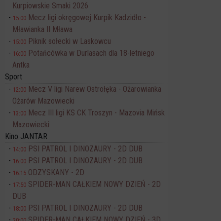
Kurpiowskie Smaki 2026
Mecz ligi okręgowej Kurpik Kadzidło -
15:00
Mławianka II Mława
Piknik sołecki w Laskowcu
15:00
Potańcówka w Durlasach dla 18-letniego
16:00
Antka
Sport
Mecz V ligi Narew Ostrołęka - Ożarowianka
12:00
Ożarów Mazowiecki
Mecz III ligi KS CK Troszyn - Mazovia Mińsk
13:00
Mazowiecki
Kino JANTAR
PSI PATROL I DINOZAURY - 2D DUB
14:00
PSI PATROL I DINOZAURY - 2D DUB
16:00
ODZYSKANY - 2D
16:15
SPIDER-MAN CAŁKIEM NOWY DZIEŃ - 2D
17:50
DUB
PSI PATROL I DINOZAURY - 2D DUB
18:00
SPIDER-MAN CAŁKIEM NOWY DZIEŃ - 3D
20:00