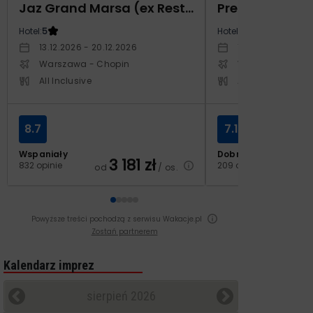
Jaz Grand Marsa (ex Resta Grand Resort)
Prestige Alan
Hotel:
5
Hotel:
5
13.12.2026 - 20.12.2026
14.10.2026 - 21.1
Warszawa - Chopin
Warszawa - Cho
All Inclusive
All Inclusive
8.7
7.1
Wspaniały
Dobry
3 181
zł
2
832 opinie
209 opinii
od
/ os.
od
Powyższe treści pochodzą z serwisu Wakacje.pl
Zostań partnerem
Kalendarz imprez
sierpień 2026