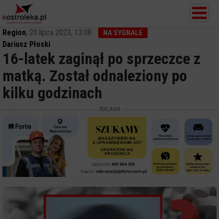
Region
,
20 lipca 2023, 13:08
NA SYGNALE
Dariusz Płoski
16-latek zaginął po sprzeczce z
matką. Został odnaleziony po
kilku godzinach
REKLAMA