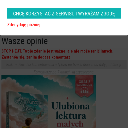
Rowerzysta potrącony na
Koszmarny wypadek. Nie żyje
przejściu dla pieszych. Był
31-letni mężczyzna!
CHCĘ KORZYSTAĆ Z SERWISU I WYRAŻAM ZGODĘ
pijany!
[ZDJĘCIA]
Zdecyduję później
Wasze opinie
STOP HEJT. Twoje zdanie jest ważne, ale nie może ranić innych.
Zastanów się, zanim dodasz komentarz
Brak możliwości komentowania artykułu po trzech dniach od daty publikacji.
Komentarze po 7 dniach są czyszczone.