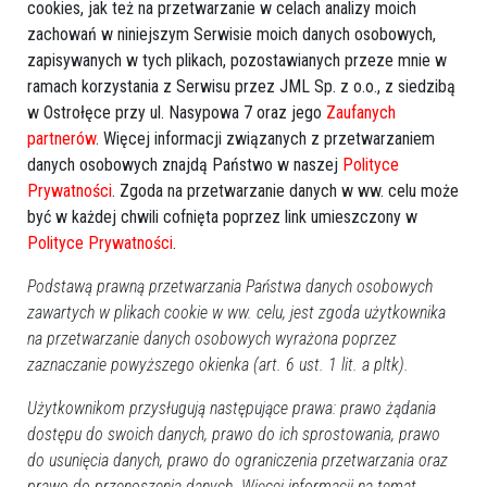
cookies, jak też na przetwarzanie w celach analizy moich
zachowań w niniejszym Serwisie moich danych osobowych,
zapisywanych w tych plikach, pozostawianych przeze mnie w
ramach korzystania z Serwisu przez JML Sp. z o.o., z siedzibą
w Ostrołęce przy ul. Nasypowa 7 oraz jego
Zaufanych
partnerów
. Więcej informacji związanych z przetwarzaniem
danych osobowych znajdą Państwo w naszej
Polityce
Prywatności
. Zgoda na przetwarzanie danych w ww. celu może
Kandydatów do Senatu będzie
Trzecia Droga w okręgu
więcej. Do gry wchodzi były
siedlecko-ostrołęckim:
być w każdej chwili cofnięta poprzez link umieszczony w
europoseł
"jedynka" dla PSL
Polityce Prywatności
.
Podstawą prawną przetwarzania Państwa danych osobowych
zawartych w plikach cookie w ww. celu, jest zgoda użytkownika
na przetwarzanie danych osobowych wyrażona poprzez
zaznaczanie powyższego okienka (art. 6 ust. 1 lit. a pltk).
Użytkownikom przysługują następujące prawa: prawo żądania
dostępu do swoich danych, prawo do ich sprostowania, prawo
Mirosław Augustyniak chce
Wybory 2023: Potwierdziły się
kandydować do Senatu!
nasze informacje. Znamy
do usunięcia danych, prawo do ograniczenia przetwarzania oraz
Zbiera już podpisy
nazwisko kandydata paktu
prawo do przenoszenia danych. Więcej informacji na temat