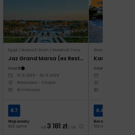
Lato 2026
Egipt / Marsa El Alam / Madinat Coraya
Grecja / Samos / Vo
Jaz Grand Marsa (ex Resta Grand Resort)
Kampos Villag
Hotel:
5
Hotel:
3.5
13.12.2026 - 20.12.2026
03.10.2026 - 10.1
Warszawa - Chopin
Warszawa - Cho
All Inclusive
All Inclusive
8.7
8.4
Wspaniały
Bardzo dobry
3 181
zł
2
832 opinie
129 opinii
od
/ os.
od