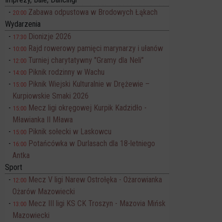
Zabawa odpustowa w Brodowych Łąkach
20:00
Wydarzenia
Dionizje 2026
17:30
Rajd rowerowy pamięci marynarzy i ułanów
10:00
Turniej charytatywny "Gramy dla Neli"
12:00
Piknik rodzinny w Wachu
14:00
Piknik Wiejski Kulturalnie w Drężewie –
15:00
Kurpiowskie Smaki 2026
Mecz ligi okręgowej Kurpik Kadzidło -
15:00
Mławianka II Mława
Piknik sołecki w Laskowcu
15:00
Potańcówka w Durlasach dla 18-letniego
16:00
Antka
Sport
Mecz V ligi Narew Ostrołęka - Ożarowianka
12:00
Ożarów Mazowiecki
Mecz III ligi KS CK Troszyn - Mazovia Mińsk
13:00
Mazowiecki