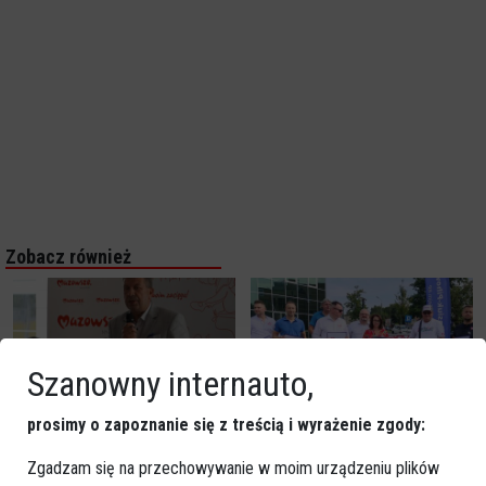
Zobacz również
Szanowny internauto,
prosimy o zapoznanie się z treścią i wyrażenie zgody:
Wybory 2023: Komitet
Wybory 2023: Koalicja
Mirosława Augustyniaka już
Obywatelska zbiera podpisy
Zgadzam się na przechowywanie w moim urządzeniu plików
zgłoszony do PKW
poparcia [WIDEO, ZDJĘCIA]