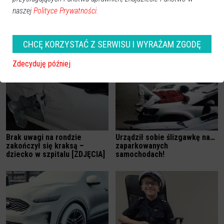
naszej
Polityce Prywatności.
Nowi policjanci na Mazowszu.
Policjanci z Łysych zatrzymali
Trafią też do Ostrołęki
poszukiwanego listem
CHCĘ KORZYSTAĆ Z SERWISU I WYRAŻAM ZGODĘ
[ZDJĘCIA]
gończym
Zdecyduję później
Brak uwagi na rondzie
Urządził sobie ślizgawkę na…
zakończył się kraksą –
zaparkowanych
dziecko w szpitalu [ZDJĘCIA]
samochodach!