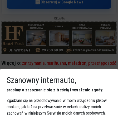
Obserwuj w Google News
REKLAMA
Więcej o
:
zatrzymanie
,
marihuana
,
mefedron
,
przestępczość
narkotykowa
,
Ostrołęka
Szanowny internauto,
prosimy o zapoznanie się z treścią i wyrażenie zgody:
Zgadzam się na przechowywanie w moim urządzeniu plików
cookies, jak też na przetwarzanie w celach analizy moich
zachowań w niniejszym Serwisie moich danych osobowych,