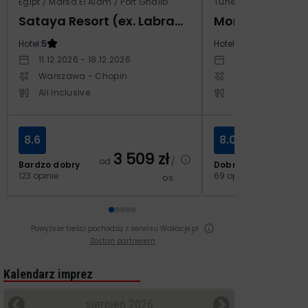
Egipt / Marsa El Alam / Port Ghalib
Tunezja / Monastir
Sataya Resort (ex. Labranda Sataya Marsa Alam)
Hotel:
5
Hotel:
4
11.12.2026 - 18.12.2026
29.10.2026 - 05.1
Warszawa - Chopin
Warszawa - Cho
All Inclusive
All Inclusive
8.6
8.0
3 509
zł
od
/
Bardzo dobry
Dobry
2
123 opinie
69 opinii
os.
od
Powyższe treści pochodzą z serwisu Wakacje.pl
Zostań partnerem
Kalendarz imprez
sierpień 2026