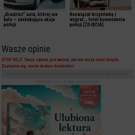
„Kradzież” auta, której nie
Rozwiązał krzyżówkę i
było – zaskakująca akcja
wygrał... fotel komendanta
policji
policji [ZDJĘCIA]
Wasze opinie
STOP HEJT. Twoje zdanie jest ważne, ale nie może ranić innych.
Zastanów się, zanim dodasz komentarz
Brak możliwości komentowania artykułu po trzech dniach od daty publikacji.
Komentarze po 7 dniach są czyszczone.