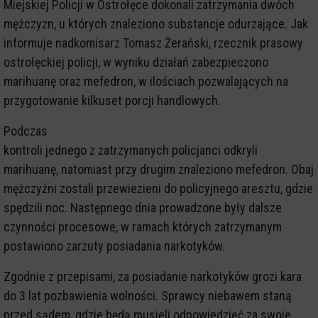
Miejskiej Policji w Ostrołęce dokonali zatrzymania dwóch
mężczyzn, u których znaleziono substancje odurzające. Jak
informuje nadkomisarz Tomasz Żerański, rzecznik prasowy
ostrołęckiej policji, w wyniku działań zabezpieczono
marihuanę oraz mefedron, w ilościach pozwalających na
przygotowanie kilkuset porcji handlowych.
Podczas
kontroli jednego z zatrzymanych policjanci odkryli
marihuanę, natomiast przy drugim znaleziono mefedron. Obaj
mężczyźni zostali przewiezieni do policyjnego aresztu, gdzie
spędzili noc. Następnego dnia prowadzone były dalsze
czynności procesowe, w ramach których zatrzymanym
postawiono zarzuty posiadania narkotyków.
Zgodnie z przepisami, za posiadanie narkotyków grozi kara
do 3 lat pozbawienia wolności. Sprawcy niebawem staną
przed sądem, gdzie będą musieli odpowiedzieć za swoje