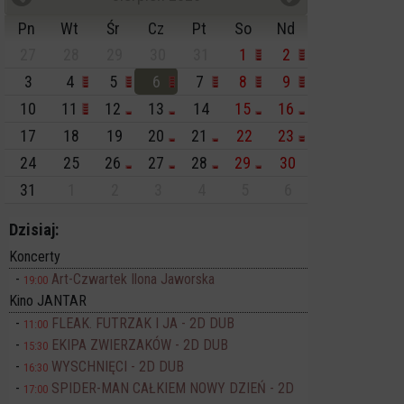
Pn
Wt
Śr
Cz
Pt
So
Nd
27
28
29
30
31
1
2
3
4
5
6
7
8
9
10
11
12
13
14
15
16
17
18
19
20
21
22
23
24
25
26
27
28
29
30
31
1
2
3
4
5
6
Dzisiaj:
Koncerty
Art-Czwartek Ilona Jaworska
19:00
Kino JANTAR
FLEAK. FUTRZAK I JA - 2D DUB
11:00
EKIPA ZWIERZAKÓW - 2D DUB
15:30
WYSCHNIĘCI - 2D DUB
16:30
SPIDER-MAN CAŁKIEM NOWY DZIEŃ - 2D
17:00