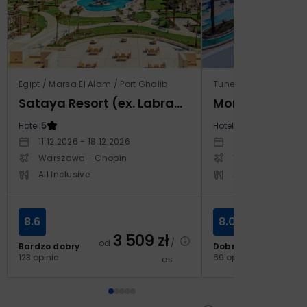
Egipt / Marsa El Alam / Port Ghalib
Tunezja / Monastir
Sataya Resort (ex. Labranda Sataya Marsa Alam)
Hotel:
5
Hotel:
4
11.12.2026 - 18.12.2026
29.10.2026 - 05.1
Warszawa - Chopin
Warszawa - Cho
All Inclusive
All Inclusive
8.6
8.0
3 509
zł
od
/
Bardzo dobry
Dobry
2
123 opinie
69 opinii
os.
od