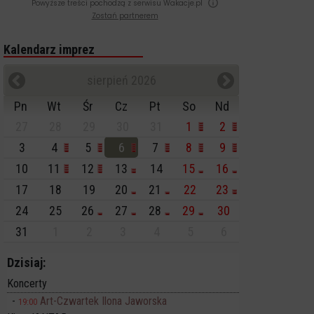
Powyższe treści pochodzą z serwisu Wakacje.pl
Zostań partnerem
Kalendarz imprez
sierpień 2026
Pn
Wt
Śr
Cz
Pt
So
Nd
27
28
29
30
31
1
2
3
4
5
6
7
8
9
10
11
12
13
14
15
16
17
18
19
20
21
22
23
24
25
26
27
28
29
30
31
1
2
3
4
5
6
Dzisiaj:
Koncerty
Art-Czwartek Ilona Jaworska
19:00