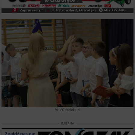
fot. eOstroleka.pl
REKLAMA