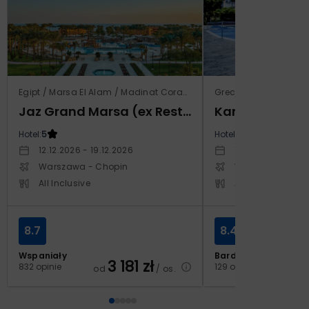
Egipt / Marsa El Alam / Madinat Coraya
Grecja / Samos / Vo
Jaz Grand Marsa (ex Resta Grand Resort)
Kampos Villag
Hotel:
5
Hotel:
3.5
12.12.2026 - 19.12.2026
10.10.2026 - 17.1
Warszawa - Chopin
Warszawa - Cho
All Inclusive
All Inclusive
8.7
8.4
Wspaniały
Bardzo dobry
3 181
zł
2
832 opinie
129 opinii
od
/ os.
od