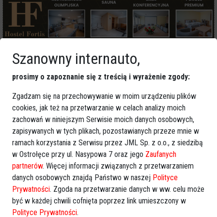
Szanowny internauto,
Więcej o
:
Dobry Start
,
wyprawka szkolna
,
ZUS
,
wniosek
prosimy o zapoznanie się z treścią i wyrażenie zgody:
online
,
świadczenie 300 Plus
Zgadzam się na przechowywanie w moim urządzeniu plików
cookies, jak też na przetwarzanie w celach analizy moich
zachowań w niniejszym Serwisie moich danych osobowych,
zapisywanych w tych plikach, pozostawianych przeze mnie w
ramach korzystania z Serwisu przez JML Sp. z o.o., z siedzibą
w Ostrołęce przy ul. Nasypowa 7 oraz jego
Zaufanych
partnerów
. Więcej informacji związanych z przetwarzaniem
danych osobowych znajdą Państwo w naszej
Polityce
Prywatności
. Zgoda na przetwarzanie danych w ww. celu może
być w każdej chwili cofnięta poprzez link umieszczony w
Polityce Prywatności
.