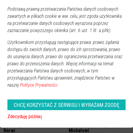
Podstawą prawną przetwarzania Państwa danych osobowych
zawartych w plikach cookie w ww. celu, jest zgoda użytkownika
na przetwarzanie danych osobowych wyrażona poprzez
zaznaczanie powyższego okienka (art. 6 ust. 1 lit. a pltk).
Użytkownikom przysługują następujące prawa: prawo żądania
dostępu do swoich danych, prawo do ich sprostowania, prawo
do usunięcia danych, prawo do ograniczenia przetwarzania oraz
prawo do przenoszenia danych. Więcej informacji na temat
Zobacz również
przetwarzania Państwa danych osobowych, w tym
przysługujących Państwu uprawnień, znajdziecie Państwo w
naszej
Polityce Prywatności.
CHCĘ KORZYSTAĆ Z SERWISU I WYRAŻAM ZGODĘ
Zdecyduję później
Znany dziennikarz sportowy
Wyjątkowy koncert
będzie gościem na meczu
charytatywny! Przyjdź i pomóż
Narwi
Michałowi