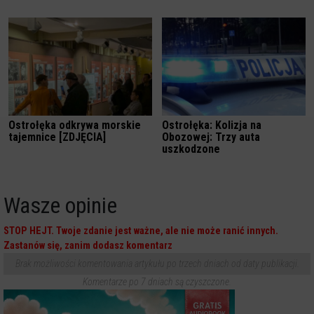
Ostrołęka odkrywa morskie
Ostrołęka: Kolizja na
tajemnice [ZDJĘCIA]
Obozowej: Trzy auta
uszkodzone
Wasze opinie
STOP HEJT. Twoje zdanie jest ważne, ale nie może ranić innych.
Zastanów się, zanim dodasz komentarz
Brak możliwości komentowania artykułu po trzech dniach od daty publikacji.
Komentarze po 7 dniach są czyszczone.