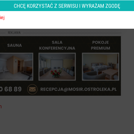
CHCĘ KORZYSTAĆ Z SERWISU I WYRAŻAM ZGODĘ
Obserwuj w Google News
wiadomości
oogle News.
iej
REKLAMA
h