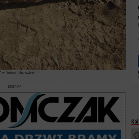
PP w Ostrowi Mazowieckiej
REKLAMA
Kal