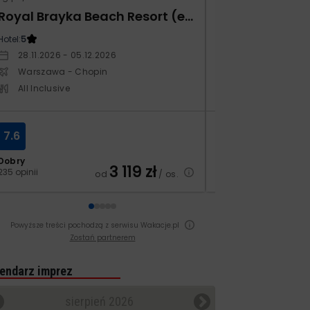
Royal Brayka Beach Resort (ex Zee Brayka)
Hotel:
5
Hotel:
4
28.11.2026 - 05.12.2026
29.10.2026 - 05.
Warszawa - Chopin
Warszawa - Ch
All Inclusive
All Inclusive
7.6
8.0
Dobry
Dobry
3 119
zł
235 opinii
69 opinii
od
/ os.
Powyższe treści pochodzą z serwisu Wakacje.pl
Zostań partnerem
endarz imprez
sierpień 2026