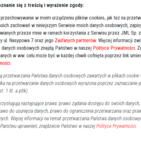
znanie się z treścią i wyrażenie zgody:
ierdzili, że jest to około 50 cm skorodowany granat
ojny światowej. Policjanci zabezpieczali miejsce
 przechowywanie w moim urządzeniu plików cookies, jak też na przetw
w.
 moich zachowań w niniejszym Serwisie moich danych osobowych, zapi
awianych przeze mnie w ramach korzystania z Serwisu przez JML Sp. z o
zkowska, rzecznik prasowy Komendy Powiatowej Policji w
y ul. Nasypowa 7 oraz jego
Zaufanych partnerów
. Więcej informacji zw
 danych osobowych znajdą Państwo w naszej
Polityce Prywatności
. 
anych w ww. celu może być w każdej chwili cofnięta poprzez link umi
postępowania w przypadku znalezienia przedmiotu
ności
.
 absolutnie nie wolno przenosić, dotykać ani rozbrajać
 przetwarzania Państwa danych osobowych zawartych w plikach cookie w
ależy zabezpieczyć przed dostępem osób postronnych,
ika na przetwarzanie danych osobowych wyrażona poprzez zaznaczanie
wiadomić policję. Funkcjonariusze zabezpieczą teren i
t. 1 lit. a pltk).
zysługują następujące prawa: prawo żądania dostępu do swoich danych,
rawo do usunięcia danych, prawo do ograniczenia przetwarzania oraz pra
nych. Więcej informacji na temat przetwarzania Państwa danych osobowy
 Państwu uprawnień, znajdziecie Państwo w naszej
Polityce Prywatności.