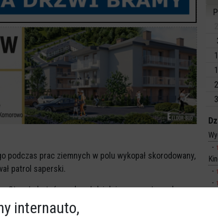
P
2
1
1
2
3
Dz
Wy
o podczas prac ziemnych w polu wykopał skorodowany,
Ki
ał patrol saperski.
y Stary Lubotyń przekazał dzielnicowemu, że podczas
y internauto,