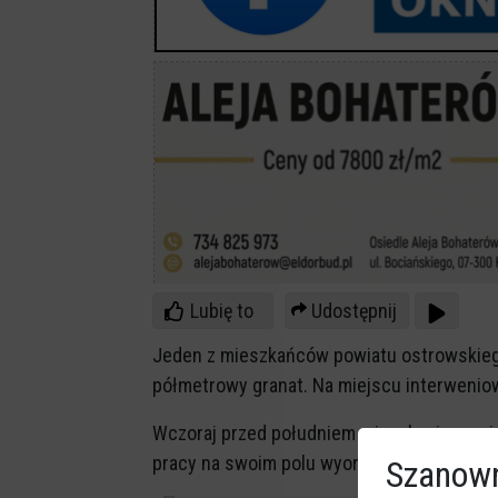
Lubię to
Udostępnij
Jeden z mieszkańców powiatu ostrowskieg
półmetrowy granat. Na miejscu interweniow
Wczoraj przed południem mieszkaniec gmin
pracy na swoim polu wyorał niewybuch.
Szanown