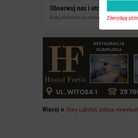
Obserwuj nas i otrzymuj nowe 
Dodaj eOstroleka do obserwowanych źródeł w G
Zdecyduję późn
Więcej o
:
Stary Lubotyń
,
policja
,
niewybuc