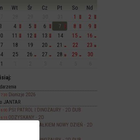
n
Wt
Śr
Cz
Pt
So
Nd
7
28
29
30
31
1
2
3
4
5
6
7
8
9
0
11
12
13
14
15
16
7
18
19
20
21
22
23
4
25
26
27
28
29
30
1
1
2
3
4
5
6
isiaj:
darzenia
Dionizje 2026
17:30
no JANTAR
PSI PATROL I DINOZAURY - 2D DUB
16:00
ODZYSKANY - 2D
16:15
SPIDER-MAN CAŁKIEM NOWY DZIEŃ - 2D
17:50
DUB
PSI PATROL I DINOZAURY - 2D DUB