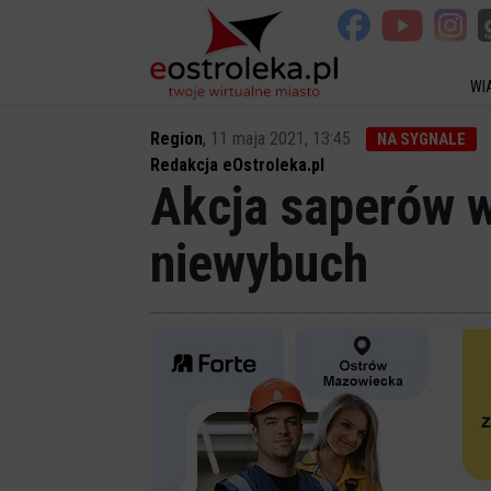
WI
Region
,
11 maja 2021, 13:45
NA SYGNALE
Redakcja eOstroleka.pl
Akcja saperów w
niewybuch