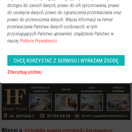
dostępu do swoich danych, prawo do ich sprostowania, prawo
Poprzednia
Następna
do usunięcia danych, prawo do ograniczenia przetwarzania oraz
prawo do przenoszenia danych. Więcej informacji na temat
przetwarzania Państwa danych osobowych, w tym
przysługujących Państwu uprawnień, znajdziecie Państwo w
GOOGLE NEWS
naszej
Polityce Prywatności.
Obserwuj nas i otrzymuj nowe wiadomości
Dodaj eOstroleka do obserwowanych źródeł w Google News.
CHCĘ KORZYSTAĆ Z SERWISU I WYRAŻAM ZGODĘ
Obserwuj w Google News
Zdecyduję później
REKLAMA
Więcej o
:
Ostrołęka
,
powiat ostrołęcki
,
koronawirus
,