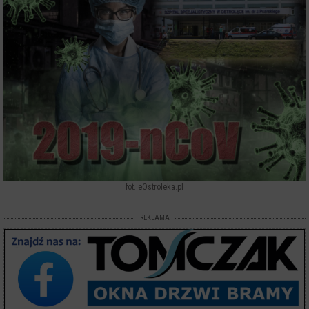
fot. eOstroleka.pl
REKLAMA