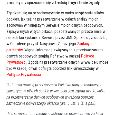
prosimy o zapoznanie się z treścią i wyrażenie zgody:
Resort podał, że nowe potwierdzone badaniami
Zgadzam się na przechowywanie w moim urządzeniu plików
laboratoryjnymi przypadki dotyczą 10 osób z woj.
cookies, jak też na przetwarzanie w celach analizy moich
wielkopolskiego, ośmiu z woj. śląskiego, ośmiu z woj.
zachowań w niniejszym Serwisie moich danych osobowych,
małopolskiego, czterech z woj. dolnośląskiego, czterech z
zapisywanych w tych plikach, pozostawianych przeze mnie w
woj. zachodniopomorskiego oraz po jednej osobie z woj.
ramach korzystania z Serwisu przez JML Sp. z o.o., z siedzibą
świętokrzyskiego i warmińsko-mazurskiego.
w Ostrołęce przy ul. Nasypowa 7 oraz jego
Zaufanych
partnerów
. Więcej informacji związanych z przetwarzaniem
Ministerstwo poinformowało też o śmierci dwóch kolejnych
danych osobowych znajdą Państwo w naszej
Polityce
osób zakażonych koronawirusem. Są to: 83-letni mężczyzna
Prywatności
. Zgoda na przetwarzanie danych w ww. celu może
ze szpitala w Warszawie i 68-letni mężczyzna ze szpitala w
być w każdej chwili cofnięta poprzez link umieszczony w
Tychach. Obaj mieli współistniejące choroby.
Polityce Prywatności
.
Zakażenie koronawirusem od 4 marca, kiedy poinformowano
Podstawą prawną przetwarzania Państwa danych osobowych
o pierwszym przypadku, potwierdzono dotąd u 2347 osób,
zawartych w plikach cookie w ww. celu, jest zgoda użytkownika
na przetwarzanie danych osobowych wyrażona poprzez
35 z nich zmarło.
zaznaczanie powyższego okienka (art. 6 ust. 1 lit. a pltk).
Użytkownikom przysługują następujące prawa: prawo żądania