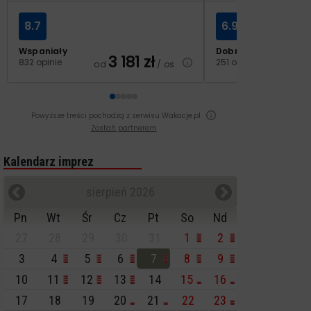
8.7
6.9
Wspaniały
Dobry
3 181
zł
2
832 opinie
251 opinii
od
/ os.
od
Powyższe treści pochodzą z serwisu Wakacje.pl
Zostań partnerem
Kalendarz imprez
sierpień 2026
Pn
Wt
Śr
Cz
Pt
So
Nd
27
28
29
30
31
1
2
3
4
5
6
7
8
9
10
11
12
13
14
15
16
17
18
19
20
21
22
23