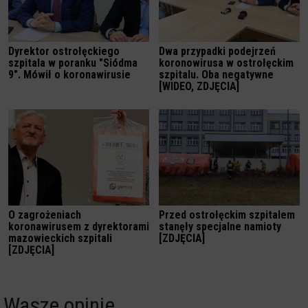
Dyrektor ostrołęckiego
Dwa przypadki podejrzeń
szpitala w poranku "Siódma
koronowirusa w ostrołęckim
9". Mówił o koronawirusie
szpitalu. Oba negatywne
[WIDEO, ZDJĘCIA]
O zagrożeniach
Przed ostrołęckim szpitalem
koronawirusem z dyrektorami
stanęły specjalne namioty
mazowieckich szpitali
[ZDJĘCIA]
[ZDJĘCIA]
Wasze opinie