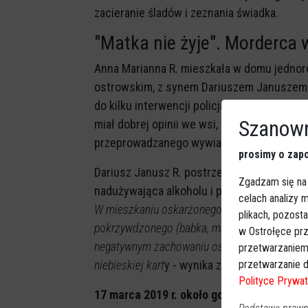
zacieranie śladów i zeznania świadka.
"Matka nie żyje". Morderca
Anna Marianna R. mieszkała w domu jednor
ostrowskim, z synem Dariuszem Januszem R
do kilku interwencji policji związanych z
Szanown
miał dobrej opinii we wsi, a mieszkańcy ni
przeprowadzanego wywiadu środowiskowe
prosimy o zapo
Dariusz Janusz R. postrzegany był jako os
Zgadzam się na
nadużywająca alkoholu i przebywająca czę
celach analizy
W mieszkaniu oskarżonego zgłaszane były int
plikach, pozost
pokrzywdzonego (babka, matka), nie zdecydow
w Ostrołęce prz
negatywnym zachowaniu oskarżonego w miejs
przetwarzaniem
przetwarzanie d
niebieskiej kart
y - wynika z sądowych materi
Polityce Prywat
17 marca 2019 r. około godziny 2.00 w no