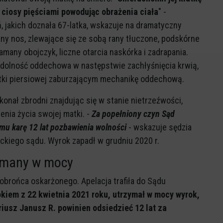
 ciosy pięściami powodując obrażenia ciała
" -
, jakich doznała 67-latka, wskazuje na dramatyczny
any nos, zlewające się ze sobą rany tłuczone, podskórne
many obojczyk, liczne otarcia naskórka i zadrapania.
ydolność oddechowa w następstwie zachłyśnięcia krwią,
ki piersiowej zaburzającym mechanikę oddechową.
konał zbrodni znajdując się w stanie nietrzeźwości,
nia życia swojej matki. -
Za popełniony czyn Sąd
u karę 12 lat pozbawienia wolności
- wskazuje sędzia
ęckiego sądu. Wyrok zapadł w grudniu 2020 r.
zymany w mocy
obrońca oskarżonego. Apelacja trafiła do Sądu
okiem z 22 kwietnia 2021 roku, utrzymał w mocy wyrok,
riusz Janusz R. powinien odsiedzieć 12 lat za