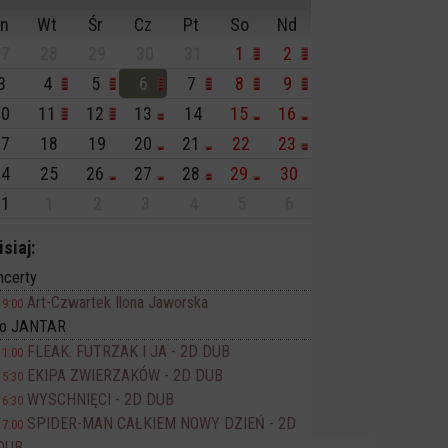
n
Wt
Śr
Cz
Pt
So
Nd
7
28
29
30
31
1
2
3
4
5
6
7
8
9
0
11
12
13
14
15
16
7
18
19
20
21
22
23
4
25
26
27
28
29
30
1
1
2
3
4
5
6
isiaj:
ncerty
Art-Czwartek Ilona Jaworska
19:00
no JANTAR
FLEAK. FUTRZAK I JA - 2D DUB
11:00
EKIPA ZWIERZAKÓW - 2D DUB
15:30
WYSCHNIĘCI - 2D DUB
16:30
SPIDER-MAN CAŁKIEM NOWY DZIEŃ - 2D
17:00
DUB