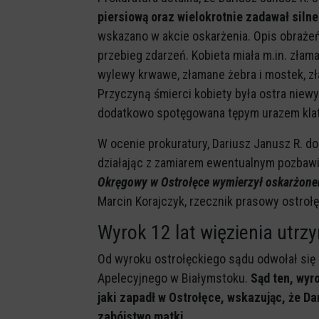
piersiową oraz wielokrotnie zadawał silne
wskazano w akcie oskarżenia. Opis obrażeń
przebieg zdarzeń. Kobieta miała m.in. złam
wylewy krwawe, złamane żebra i mostek, zła
Przyczyną śmierci kobiety była ostra niew
dodatkowo spotęgowana tępym urazem klat
W ocenie prokuratury, Dariusz Janusz R. do
działając z zamiarem ewentualnym pozbawie
Okręgowy w Ostrołęce wymierzył oskarżonem
Marcin Korajczyk, rzecznik prasowy ostroł
Wyrok 12 lat więzienia utr
Od wyroku ostrołęckiego sądu odwołał się 
Apelecyjnego w Białymstoku.
Sąd ten, wyr
jaki zapadł w Ostrołęce, wskazując, że Da
zabójstwo matki.