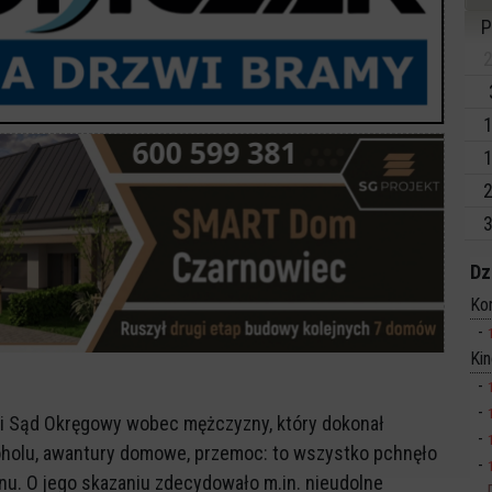
P
2
1
1
2
3
Dz
Ko
Ki
ęcki Sąd Okręgowy wobec mężczyzny, który dokonał
oholu, awantury domowe, przemoc: to wszystko pchnęło
nu. O jego skazaniu zdecydowało m.in. nieudolne