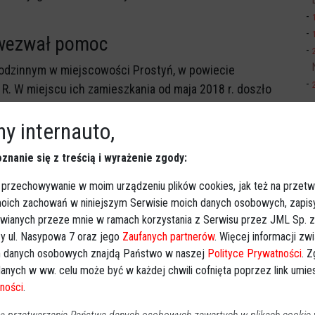
 wezwał pomoc
odzinnym w miejscowości Prostyń, w powiecie
. W miejscu ich zamieszkania od maja 2018 r. doszło
 nagannym zachowaniem syna wobec matki. Mężczyzna nie
y internauto,
echętnie chcieli wypowiadać się na jego temat podczas
go.
znanie się z treścią i wyrażenie zgody:
oba
 przechowywanie w moim urządzeniu plików cookies, jak też na przetw
sto w towarzystwie podobnie zachowujących się osób. -
 moich zachowań w niniejszym Serwisie moich danych osobowych, zapi
erwencje, jednak osoby mogące mieć status
awianych przeze mnie w ramach korzystania z Serwisu przez JML Sp. z o
ały się na złożenie zawiadomienia o przestępstwie. O
y ul. Nasypowa 7 oraz jego
Zaufanych partnerów
. Więcej informacji zw
cu zamieszkania świadczy również wszczęta procedura
 danych osobowych znajdą Państwo w naszej
Polityce Prywatności
. 
anych w ww. celu może być w każdej chwili cofnięta poprzez link umi
ałów w tej sprawie.
ności
.
cy 39-letni wówczas Dariusz Janusz R. wezwał karetkę