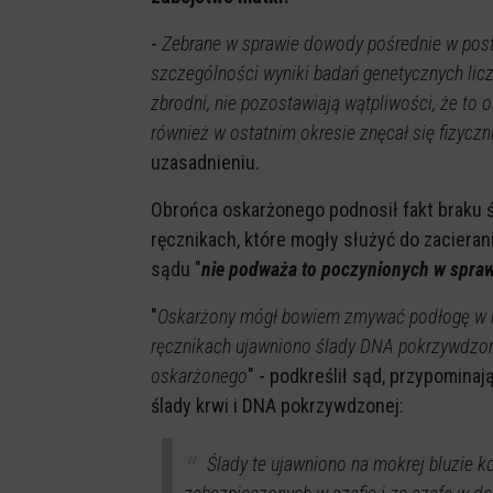
-
Zebrane w sprawie dowody pośrednie w posta
szczególności wyniki badań genetycznych lic
zbrodni, nie pozostawiają wątpliwości, że to 
również w ostatnim okresie znęcał się fizyczni
uzasadnieniu.
Obrońca oskarżonego podnosił fakt braku 
ręcznikach, które mogły służyć do zacieran
sądu "
nie podważa to poczynionych w spraw
"
Oskarżony mógł bowiem zmywać podłogę w r
ręcznikach ujawniono ślady DNA pokrzywdzon
oskarżonego
" - podkreślił sąd, przypominaj
ślady krwi i DNA pokrzywdzonej:
Ślady te ujawniono na mokrej bluzie ko