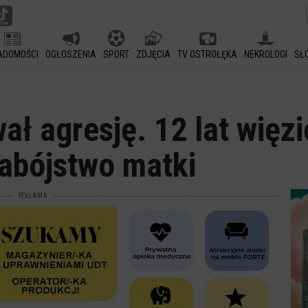
ADOMOŚCI
OGŁOSZENIA
SPORT
ZDJĘCIA
TV OSTROŁĘKA
NEKROLOGI
SŁ
ł agresję. 12 lat więzi
zabójstwo matki
REKLAMA