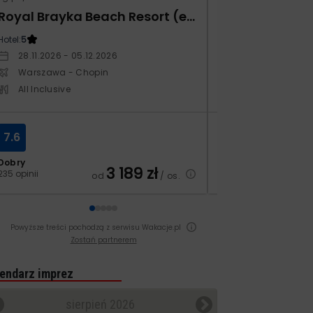
Royal Brayka Beach Resort (ex Zee Brayka)
Monarque El F
Hotel:
5
Hotel:
4
28.11.2026 - 05.12.2026
19.11.2026 - 26.1
Warszawa - Chopin
Warszawa - Ch
All Inclusive
All Inclusive
7.6
8.3
Dobry
Bardzo dobry
3 189
zł
235 opinii
70 opinii
od
/ os.
Powyższe treści pochodzą z serwisu Wakacje.pl
Zostań partnerem
endarz imprez
sierpień 2026