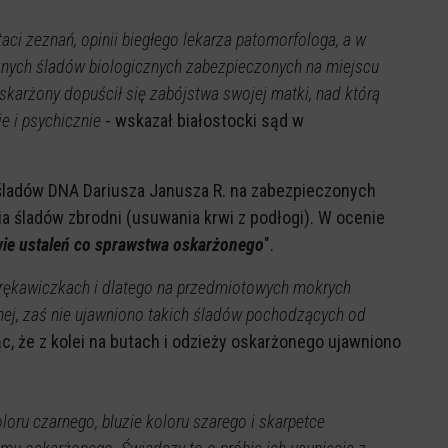
ci zeznań, opinii biegłego lekarza patomorfologa, a w
znych śladów biologicznych zabezpieczonych na miejscu
oskarżony dopuścił się zabójstwa swojej matki, nad którą
e i psychicznie
- wskazał białostocki sąd w
śladów DNA Dariusza Janusza R. na zabezpieczonych
ia śladów zbrodni (usuwania krwi z podłogi). W ocenie
ie ustaleń co sprawstwa oskarżonego
".
ękawiczkach i dlatego na przedmiotowych mokrych
ej, zaś nie ujawniono takich śladów pochodzących od
ąc, że z kolei na butach i odzieży oskarżonego ujawniono
loru czarnego, bluzie koloru szarego i skarpetce