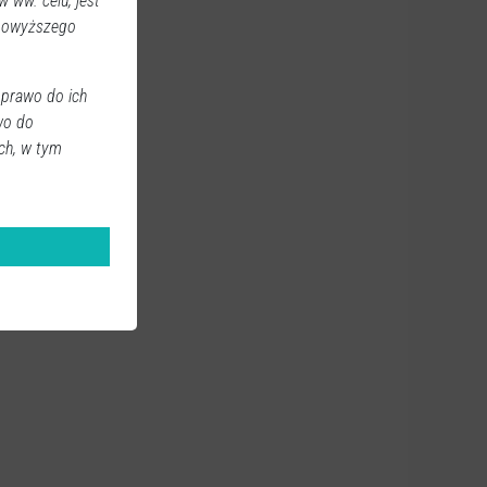
 ww. celu, jest
 powyższego
 prawo do ich
wo do
ch, w tym