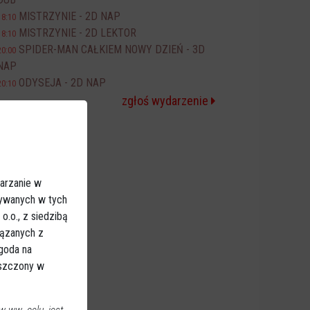
MISTRZYNIE - 2D NAP
18:10
MISTRZYNIE - 2D LEKTOR
18:10
SPIDER-MAN CAŁKIEM NOWY DZIEŃ - 3D
20:00
NAP
ODYSEJA - 2D NAP
20:10
zgłoś wydarzenie
arzanie w
sywanych w tych
.o., z siedzibą
iązanych z
Zgoda na
eszczony w