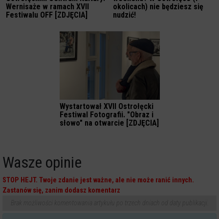
Wernisaże w ramach XVII
okolicach) nie będziesz się
Festiwalu OFF [ZDJĘCIA]
nudzić!
Wystartował XVII Ostrołęcki
Festiwal Fotografii. "Obraz i
słowo" na otwarcie [ZDJĘCIA]
Wasze opinie
STOP HEJT. Twoje zdanie jest ważne, ale nie może ranić innych.
Zastanów się, zanim dodasz komentarz
Brak możliwości komentowania artykułu po trzech dniach od daty publikacji.