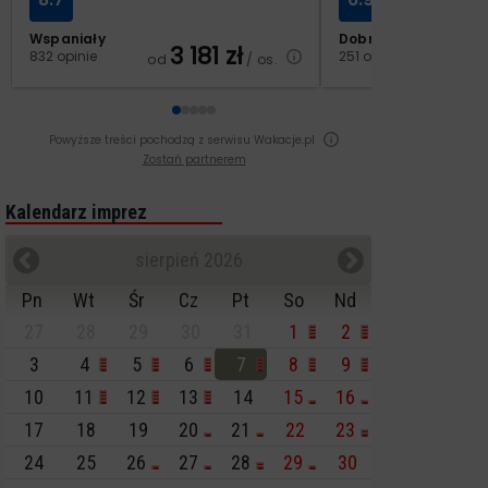
Wspaniały
Dobry
3 181
zł
2
832 opinie
251 opinii
od
/ os.
od
Powyższe treści pochodzą z serwisu Wakacje.pl
Zostań partnerem
Kalendarz imprez
sierpień 2026
Pn
Wt
Śr
Cz
Pt
So
Nd
27
28
29
30
31
1
2
3
4
5
6
7
8
9
10
11
12
13
14
15
16
17
18
19
20
21
22
23
24
25
26
27
28
29
30