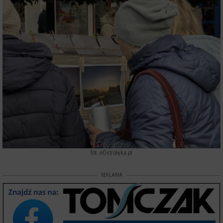
fot. eOstrołęka.pl
REKLAMA