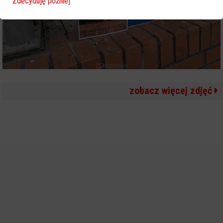
Zdecyduję później
zobacz więcej zdjęć