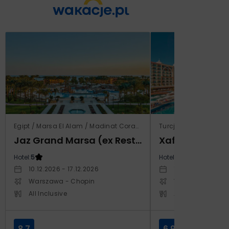
Egipt / Marsa El Alam / Madinat Coraya
Turcja / Riwiera Ture
Jaz Grand Marsa (ex Resta Grand Resort)
Xafira Deluxe 
Hotel:
5
Hotel:
5
10.12.2026 - 17.12.2026
17.04.2027 - 24.
Warszawa - Chopin
Warszawa - Cho
All Inclusive
All Inclusive
8.7
6.9