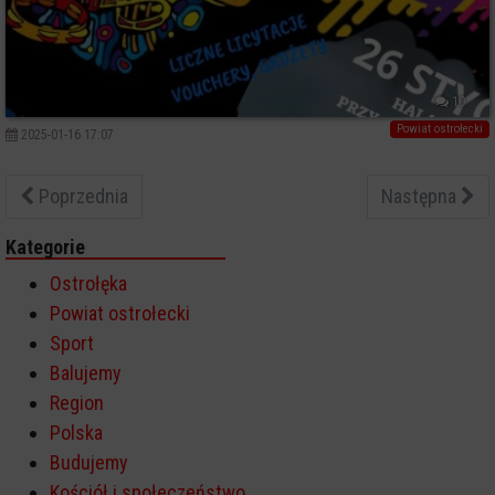
10
Powiat ostrołecki
2025-01-16 17:07
Poprzednia
Następna
Kategorie
Ostrołęka
Powiat ostrołecki
Sport
Balujemy
Region
Polska
Budujemy
Kościół i społeczeństwo