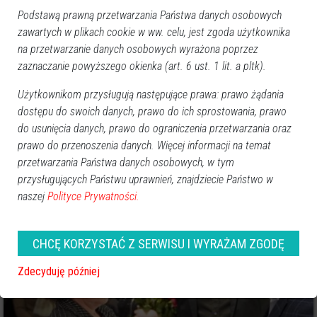
Podstawą prawną przetwarzania Państwa danych osobowych
zawartych w plikach cookie w ww. celu, jest zgoda użytkownika
na przetwarzanie danych osobowych wyrażona poprzez
zaznaczanie powyższego okienka (art. 6 ust. 1 lit. a pltk).
Użytkownikom przysługują następujące prawa: prawo żądania
dostępu do swoich danych, prawo do ich sprostowania, prawo
do usunięcia danych, prawo do ograniczenia przetwarzania oraz
8
prawo do przenoszenia danych. Więcej informacji na temat
Ostrołęka
2025-01-22 20:41
przetwarzania Państwa danych osobowych, w tym
Biennale „Ostrołęckiego Przeglądu
przysługujących Państwu uprawnień, znajdziecie Państwo w
naszej
Polityce Prywatności.
Twórczości Plastycznej” – różnorodność i
emocje w Galerii Ostrołęka [ZDJĘCIA]
CHCĘ KORZYSTAĆ Z SERWISU I WYRAŻAM ZGODĘ
Zdecyduję później