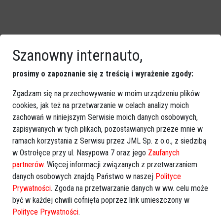
Szanowny internauto,
prosimy o zapoznanie się z treścią i wyrażenie zgody:
Zgadzam się na przechowywanie w moim urządzeniu plików
cookies, jak też na przetwarzanie w celach analizy moich
zachowań w niniejszym Serwisie moich danych osobowych,
zapisywanych w tych plikach, pozostawianych przeze mnie w
ramach korzystania z Serwisu przez JML Sp. z o.o., z siedzibą
w Ostrołęce przy ul. Nasypowa 7 oraz jego
Zaufanych
33. finał WOŚP. Zobacz, co zaplanowano w
partnerów
. Więcej informacji związanych z przetwarzaniem
Ostrołęce
danych osobowych znajdą Państwo w naszej
Polityce
Prywatności
. Zgoda na przetwarzanie danych w ww. celu może
być w każdej chwili cofnięta poprzez link umieszczony w
Polityce Prywatności
.