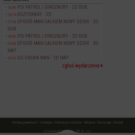
PSI PATROL I DINOZAURY - 2D DUB
16:00
ODZYSKANY - 2D
16:15
SPIDER-MAN CAŁKIEM NOWY DZIEŃ - 2D
17:50
DUB
PSI PATROL I DINOZAURY - 2D DUB
18:00
SPIDER-MAN CAŁKIEM NOWY DZIEŃ - 3D
20:00
NAP
ICE CREAM MAN - 2D NAP
20:30
zgłoś wydarzenie
Polityka prywatności
•
Ostrołęka
•
Informacja o serwisie
•
Reklama
•
Nasze logo
•
Kontakt
eOstrołęka © 2006 - 2026 JML Sp. z o.o.
czas: 0.18 s.