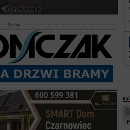
REKLAMA
Kal
P