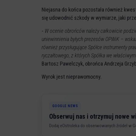
Niejasna do końca pozostała również kwest
się udowodnić szkody w wymiarze, jaki pr
-
W ocenie obrońców należy całkowicie podzie
uniewinnienia byłych prezesów OPWiK – wskaz
również przysługujące Spółce instrumenty pr
ryczałtowego, z których Spółka we właściwym 
Bartosz Pawelczyk, obrońca Andrzeja Grzyb
Wyrok jest nieprawomocny.
GOOGLE NEWS
Obserwuj nas i otrzymuj nowe 
Dodaj eOstroleka do obserwowanych źródeł w G