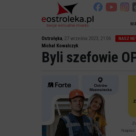
WI
Ostrołęka
,
27 września 2023, 21:06
NASZ N
Michał Kowalczyk
Byli szefowie O