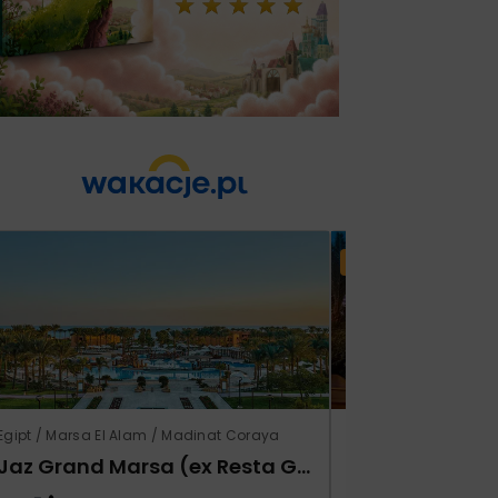
Lato 2026
Egipt / Marsa El Alam / Madinat Coraya
Turcja / Riwiera Tur
Jaz Grand Marsa (ex Resta Grand Resort)
Prestige Alan