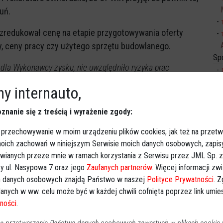
uń.
 zredukował cenę na etapie przygotowywania oferty
y, ceny pracy czy użytego sprzętu budowlanego.
Sp
 dla Wykonawcy zysku, nie uwzględniło ryzyka prac
iany gruntu w zakresie przekraczającym obmiar prac, a
y internauto,
cji geologicznej w postępowaniu przetargowym, pominęło
 prowadzenia prac w okresie zimowym oraz wstępną
znanie się z treścią i wyrażenie zgody:
Ki
rmowała prokuratura.
 przechowywanie w moim urządzeniu plików cookies, jak też na przetw
ej sprawie, stwierdzili, że Dariusz Olkowski i Andrzej
 moich zachowań w niniejszym Serwisie moich danych osobowych, zapi
awianych przeze mnie w ramach korzystania z Serwisu przez JML Sp. z o
rownictwa OPWiK, gdyż "nie doprowadzili do
y ul. Nasypowa 7 oraz jego
Zaufanych partnerów
. Więcej informacji zw
ealizowanych w terenie, a dotyczących sporządzania
 danych osobowych znajdą Państwo w naszej
Polityce Prywatności
. 
ujących robót". W komunikacie prokuratury czytaliśmy:
anych w ww. celu może być w każdej chwili cofnięta poprzez link umi
ności
.
minu zakończenia robót zgodnie z zapisami SIWZ,
 próby przedłużenia realizacji kontraktu. Zmiana taka