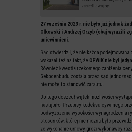
zasiedli dwaj byli…
27 września 2023 r. nie było już jednak ż
Olkowski i Andrzej Grzyb (obaj wyrazili zg
uniewinnieni.
Sąd stwierdził, że nie każda podejmowana 
wskazał też na fakt, że
OPWiK nie był jedy
Również kwestia rzekomego zaniżenia cen
Sekocenbudu została przez sąd jednoznaczn
nie może to stanowić zarzutu.
Do tego doszedł wątek możliwości wystąpie
nastąpiło. Przepisy kodeksu cywilnego pr
podwyższenia wysokości wynagrodzenia ryc
stosunków, której nie można było przewidz
że wykonanie umowy grozi wykonawcy rażą