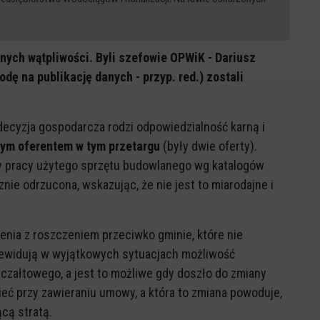
adnych wątpliwości. Byli szefowie OPWiK - Dariusz
odę na publikację danych - przyp. red.) zostali
decyzja gospodarcza rodzi odpowiedzialność karną i
nym oferentem w tym przetargu
(były dwie oferty).
y pracy użytego sprzętu budowlanego wg katalogów
ie odrzucona, wskazując, że nie jest to miarodajne i
nia z roszczeniem przeciwko gminie, które nie
zewidują w wyjątkowych sytuacjach możliwość
załtowego, a jest to możliwe gdy doszło do zmiany
ieć przy zawieraniu umowy, a która to zmiana powoduje,
cą stratą.