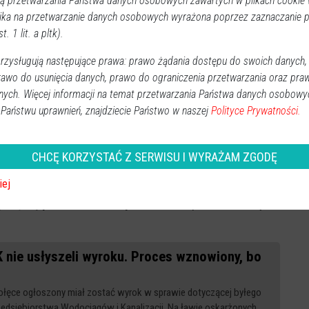
 przetwarzania Państwa danych osobowych zawartych w plikach cookie w
ika na przetwarzanie danych osobowych wyrażona poprzez zaznaczanie
liczności niezależnych od Wykonawcy, dotyczących
t. 1 lit. a pltk).
warunków geologicznych, terenowych i atmosferycznych
udowlanych.
zysługują następujące prawa: prawo żądania dostępu do swoich danych,
rawo do usunięcia danych, prawo do ograniczenia przetwarzania oraz pra
nienia obowiązków oraz nadużycia uprawnień OPWiK,
nych. Więcej informacji na temat przetwarzania Państwa danych osobowy
czną szkodę majątkową w wysokości 799.954,88 zł i
 Państwu uprawnień, znajdziecie Państwo w naszej
Polityce Prywatności.
nieni
CHCĘ KORZYSTAĆ Z SERWISU I WYRAŻAM ZGODĘ
iej
k mieliśmy usłyszeć już w sierpniu 2022 roku, ale
y się wątpliwości co do wyliczeń kwot
przedstawionych
 nie usłyszeli wyroku. Proces wznowiony, bo
łęce ogłoszony miał zostać wyrok w sprawie dotyczącej byłego
edsiębiorstwa Wodociągów i Kanalizacji. Na ławie oskarżonych