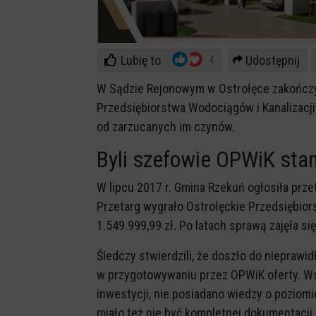
Lubię to
Udostępnij
4
W Sądzie Rejonowym w Ostrołęce zakończy
Przedsiębiorstwa Wodociągów i Kanalizacji.
od zarzucanych im czynów.
Byli szefowie OPWiK sta
W lipcu 2017 r. Gmina Rzekuń ogłosiła prze
Przetarg wygrało Ostrołęckie Przedsiębior
1.549.999,99 zł. Po latach sprawą zajęła się
Śledczy stwierdzili, że doszło do nieprawi
w przygotowywaniu przez OPWiK oferty. Ws
inwestycji, nie posiadano wiedzy o poziom
miało też nie być kompletnej dokumentacji.