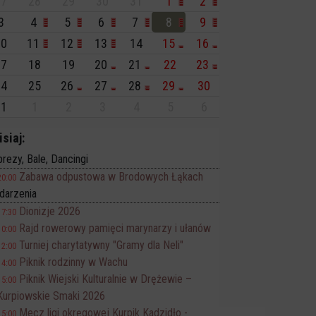
7
28
29
30
31
1
2
3
4
5
6
7
8
9
0
11
12
13
14
15
16
7
18
19
20
21
22
23
4
25
26
27
28
29
30
1
1
2
3
4
5
6
isiaj:
rezy, Bale, Dancingi
Zabawa odpustowa w Brodowych Łąkach
20:00
darzenia
Dionizje 2026
17:30
Rajd rowerowy pamięci marynarzy i ułanów
10:00
Turniej charytatywny "Gramy dla Neli"
12:00
Piknik rodzinny w Wachu
14:00
Piknik Wiejski Kulturalnie w Drężewie –
15:00
Kurpiowskie Smaki 2026
Mecz ligi okręgowej Kurpik Kadzidło -
15:00