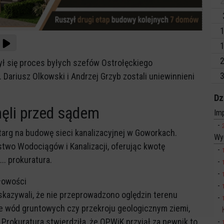
2
1
1
2
ł się proces byłych szefów Ostrołęckiego
3
 Dariusz Olkowski i Andrzej Grzyb zostali uniewinnieni
Dz
nęli przed sądem
Imp
targ na budowę sieci kanalizacyjnej w Goworkach.
Wy
stwo Wodociągów i Kanalizacji, oferując kwotę
... prokuratura.
dłowości
kazywali, że nie przeprowadzono oględzin terenu
ie wód gruntowych czy przekroju geologicznym ziemi,
 Prokuratura stwierdziła, że OPWiK przyjął za pewnik to,