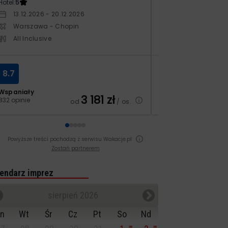
Hotel:
5
Hotel:
5
13.12.2026 - 20.12.2026
14.10.2026 - 21.1
Warszawa - Chopin
Warszawa - Ch
All Inclusive
All Inclusive
8.7
7.1
Wspaniały
Dobry
3 181
zł
832 opinie
209 opinii
od
/ os.
Powyższe treści pochodzą z serwisu Wakacje.pl
Zostań partnerem
endarz imprez
sierpień 2026
n
Wt
Śr
Cz
Pt
So
Nd