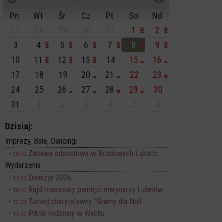
Pn
Wt
Śr
Cz
Pt
So
Nd
27
28
29
30
31
1
2
3
4
5
6
7
8
9
10
11
12
13
14
15
16
17
18
19
20
21
22
23
24
25
26
27
28
29
30
31
1
2
3
4
5
6
Dzisiaj:
Imprezy, Bale, Dancingi
Zabawa odpustowa w Brodowych Łąkach
20:00
Wydarzenia
Dionizje 2026
17:30
Rajd rowerowy pamięci marynarzy i ułanów
10:00
Turniej charytatywny "Gramy dla Neli"
12:00
Piknik rodzinny w Wachu
14:00