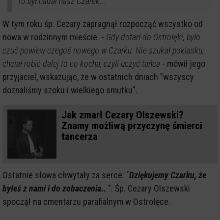
To był nadal nasz Czarek...
W tym roku śp. Cezary zapragnął rozpocząć wszystko od
nowa w rodzinnym mieście. -
Gdy dotarł do Ostrołęki, było
czuć powiew czegoś nowego w Czarku. Nie szukał poklasku,
chciał robić dalej to co kocha, czyli uczyć tańca
- mówił jego
przyjaciel, wskazując, że w ostatnich dniach "wszyscy
doznaliśmy szoku i wielkiego smutku".
Jak zmarł Cezary Olszewski?
Znamy możliwą przyczynę śmierci
tancerza
Ostatnie słowa chwytały za serce: "
Dziękujemy Czarku, że
byłeś z nami i do zobaczenia..
.
". Śp. Cezary Olszewski
spoczął na cmentarzu parafialnym w Ostrołęce.