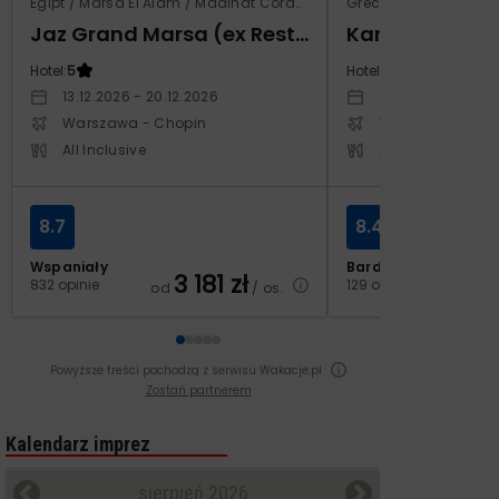
Egipt / Marsa El Alam / Madinat Coraya
Grecja / Samos / Vo
Jaz Grand Marsa (ex Resta Grand Resort)
Kampos Villag
Hotel:
5
Hotel:
3.5
13.12.2026 - 20.12.2026
03.10.2026 - 10.1
Warszawa - Chopin
Warszawa - Cho
All Inclusive
All Inclusive
8.7
8.4
Wspaniały
Bardzo dobry
3 181
zł
2
832 opinie
129 opinii
od
/ os.
od
Powyższe treści pochodzą z serwisu Wakacje.pl
Zostań partnerem
Kalendarz imprez
sierpień 2026