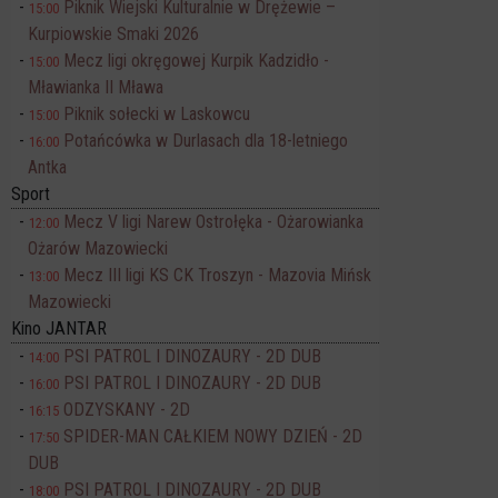
Piknik Wiejski Kulturalnie w Drężewie –
15:00
Kurpiowskie Smaki 2026
Mecz ligi okręgowej Kurpik Kadzidło -
15:00
Mławianka II Mława
Piknik sołecki w Laskowcu
15:00
Potańcówka w Durlasach dla 18-letniego
16:00
Antka
Sport
Mecz V ligi Narew Ostrołęka - Ożarowianka
12:00
Ożarów Mazowiecki
Mecz III ligi KS CK Troszyn - Mazovia Mińsk
13:00
Mazowiecki
Kino JANTAR
PSI PATROL I DINOZAURY - 2D DUB
14:00
PSI PATROL I DINOZAURY - 2D DUB
16:00
ODZYSKANY - 2D
16:15
SPIDER-MAN CAŁKIEM NOWY DZIEŃ - 2D
17:50
DUB
PSI PATROL I DINOZAURY - 2D DUB
18:00