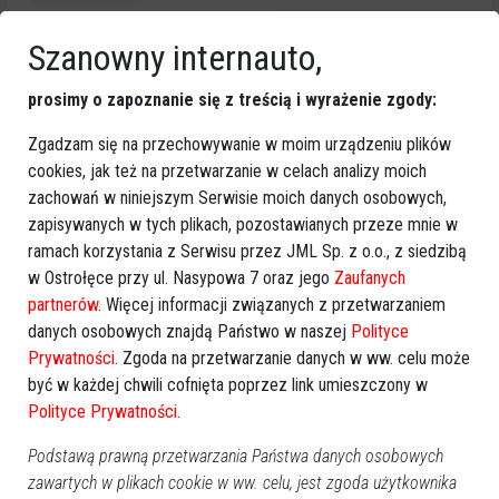
Obserwuj nas i otrzymuj nowe wiadomości
Szanowny internauto,
Dodaj eOstroleka do obserwowanych źródeł w Google News.
Obserwuj w Google News
prosimy o zapoznanie się z treścią i wyrażenie zgody:
Zgadzam się na przechowywanie w moim urządzeniu plików
cookies, jak też na przetwarzanie w celach analizy moich
REKLAMA
zachowań w niniejszym Serwisie moich danych osobowych,
zapisywanych w tych plikach, pozostawianych przeze mnie w
ramach korzystania z Serwisu przez JML Sp. z o.o., z siedzibą
w Ostrołęce przy ul. Nasypowa 7 oraz jego
Zaufanych
partnerów
. Więcej informacji związanych z przetwarzaniem
danych osobowych znajdą Państwo w naszej
Polityce
Więcej o
:
Ostrołęka
,
Kino Jantar
,
czerwiec Kino Jantar
Prywatności
. Zgoda na przetwarzanie danych w ww. celu może
być w każdej chwili cofnięta poprzez link umieszczony w
Ostrołęka
,
repertuar Kina Jantar
Polityce Prywatności
.
Podstawą prawną przetwarzania Państwa danych osobowych
zawartych w plikach cookie w ww. celu, jest zgoda użytkownika