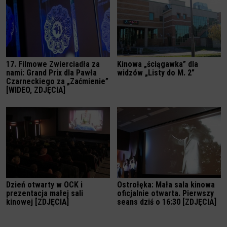
17. Filmowe Zwierciadła za
Kinowa „ściągawka” dla
nami: Grand Prix dla Pawła
widzów „Listy do M. 2”
Czarneckiego za „Zaćmienie”
[WIDEO, ZDJĘCIA]
Dzień otwarty w OCK i
Ostrołęka: Mała sala kinowa
prezentacja małej sali
oficjalnie otwarta. Pierwszy
kinowej [ZDJĘCIA]
seans dziś o 16:30 [ZDJĘCIA]