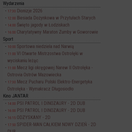
Wydarzenia
Dionizje 2026
17:30
Biesiada Dożynkowa w Przytułach Starych
12:00
Święto jagody w Łodziskach
14:00
Charytatywny Maraton Zumby w Goworowie
16:00
Sport
Sportowa niedziela nad Narwią
10:00
VI Otwarte Mistrzostwa Ostrołęki w
11:00
wyciskaniu leżąc
Mecz ligi okręgowej Narew II Ostrołęka -
11:00
Ostrovia Ostrów Mazowiecka
Mecz Pucharu Polski Elektro-Energetyka
17:30
Ostrołęka - Wymakracz Długosiodło
Kino JANTAR
PSI PATROL I DINOZAURY - 2D DUB
14:00
PSI PATROL I DINOZAURY - 2D DUB
16:00
ODZYSKANY - 2D
16:15
SPIDER-MAN CAŁKIEM NOWY DZIEŃ - 2D
17:50
DUB