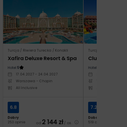
Turcja / Riwiera Turecka / Konakli
Turcja / Riwiera Ture
Xafira Deluxe Resort & Spa
Club Side Coa
Hotel:
5
Hotel:
5
17.04.2027 - 24.04.2027
20.10.2027 - 27.1
Warszawa - Chopin
Warszawa - Cho
All Inclusive
All Inclusive
6.8
7.2
Dobry
Dobry
2 144
zł
2
253 opinie
519 opinii
od
/ os.
od